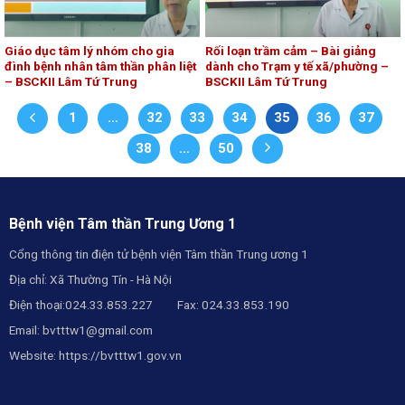
Giáo dục tâm lý nhóm cho gia
Rối loạn trầm cảm – Bài giảng
đình bệnh nhân tâm thần phân liệt
dành cho Trạm y tế xã/phường –
– BSCKII Lâm Tứ Trung
BSCKII Lâm Tứ Trung
1
…
32
33
34
35
36
37
38
…
50
Bệnh viện Tâm thần Trung Ương 1
Cổng thông tin điện tử bệnh viện Tâm thần Trung ương 1
Địa chỉ: Xã Thường Tín - Hà Nội
Điện thoại:024.33.853.227 Fax: 024.33.853.190
Email:
bvtttw1@gmail.com
Website:
https://bvtttw1.gov.vn