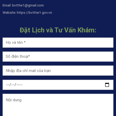
Email:
bvtttw1@gmail.com
Website:
https://bvtttw1.gov.vn
Đặt Lịch và Tư Vấn Khám: