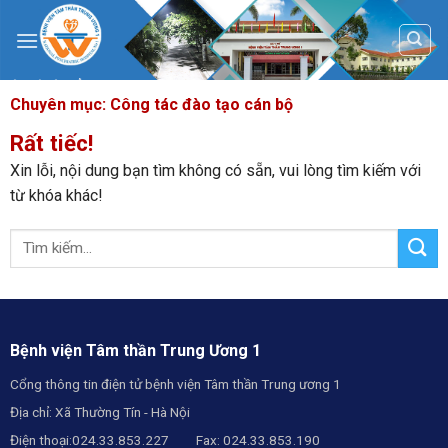
Skip
to
content
Chuyên mục:
Công tác đào tạo cán bộ
Rất tiếc!
Xin lỗi, nội dung bạn tìm không có sẵn, vui lòng tìm kiếm với
từ khóa khác!
Bệnh viện Tâm thần Trung Ương 1
Cổng thông tin điện tử bệnh viện Tâm thần Trung ương 1
Địa chỉ: Xã Thường Tín - Hà Nội
Điện thoại:024.33.853.227 Fax: 024.33.853.190