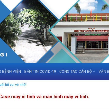
G BỆNH VIỆN
BẢN TIN COVID-19
CÔNG TÁC CÁN BỘ
VĂN 
i tối vui vẻ nhé!
Case máy vi tính và màn hình máy vi tính.