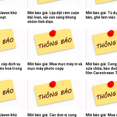
 Javen khử
Mời báo giá: Lắp đặt rèm cuộn
Mời báo giá: Tủ đự
oạt.
Đài loan, vải cản sáng khung
bàn, ghế làm việc.
nhôm tĩnh điện.
 cấp dịch vụ
Mời báo giá: Mua mực máy in và
Mời báo giá: Cung
ều hoà trong
mực máy photo copy.
sửa chữa, bảo dư
film Carestream 
của hệ thống chụp c
 Javen khử
Mời báo giá: Các đơn vị cung
Mời báo giá: Mua 