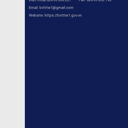
Email:
bvtttw1@gmail.com
Website:
https://bvtttw1.gov.vn