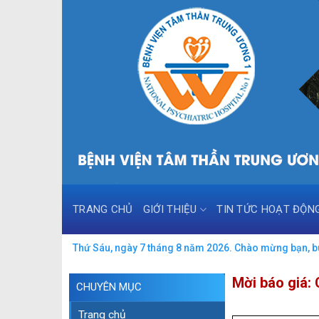
Skip
to
content
TRANG CHỦ
GIỚI THIỆU
TIN TỨC HOẠT ĐỘN
Thứ Sáu, ngày 7 tháng 8 năm 2026. Chào mừng bạn, buổ
Mời báo giá: 
CHUYÊN MỤC
Trang chủ