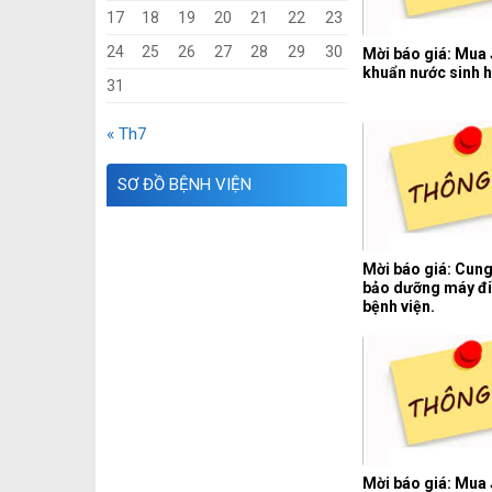
17
18
19
20
21
22
23
24
25
26
27
28
29
30
Mời báo giá: Mua
khuẩn nước sinh h
31
« Th7
SƠ ĐỒ BỆNH VIỆN
Mời báo giá: Cung
bảo dưỡng máy đi
bệnh viện.
Mời báo giá: Mua