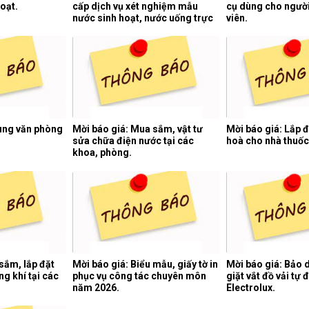
oạt.
cấp dịch vụ xét nghiệm mẫu
cụ dùng cho người
nước sinh hoạt, nước uống trực
viên.
tiếp, nước thải y tế 06 tháng cuối
năm 2026.
dùng văn phòng
Mời báo giá: Mua sắm, vật tư
Mời báo giá: Lắp 
sửa chữa điện nước tại các
hoà cho nhà thuốc
khoa, phòng.
sắm, lắp đặt
Mời báo giá: Biểu mẫu, giấy tờ in
Mời báo giá: Bảo
g khí tại các
phục vụ công tác chuyên môn
giặt vắt đồ vải tự
năm 2026.
Electrolux.