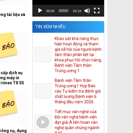
00:00
04:19
ng tài liệu và
TIN XEM NHIỀU
Khảo sát khả năng thực
hiện hoạt động và tham
gia xã hội của người bệnh
tâm thần phân liệt tại
khoa phục hồi chức năng,
Bệnh viện Tâm thần
Trung ương 1.
 cấp dịch vụ
ỡng máy in
Bệnh viện Tâm thần
Trimex TX 55
Trung ương I: Họp Báo
ắt lớp vi tính.
cáo Tự kiểm tra đánh giá
chất lượng Bệnh viện 6
tháng đầu năm 2026.
Tiết mục văn nghệ của
Đội văn nghệ bệnh viện
đạt giải A liên hoan văn
nghệ quần chúng ngành
công cụ, dụng
Y tế.