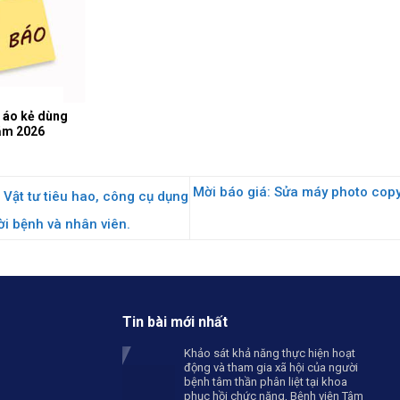
 áo kẻ dùng
ăm 2026
Mời báo giá: Sửa máy photo cop
 Vật tư tiêu hao, công cụ dụng
i bệnh và nhân viên.
Tin bài mới nhất
Khảo sát khả năng thực hiện hoạt
động và tham gia xã hội của người
bệnh tâm thần phân liệt tại khoa
phục hồi chức năng, Bệnh viện Tâm