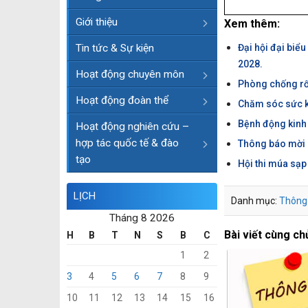
Giới thiệu
Xem thêm:
Tin tức & Sự kiện
Đại hội đại biể
2028.
Hoạt động chuyên môn
Phòng chống rối
Hoạt động đoàn thể
Chăm sóc sức kh
Bệnh động kinh
Hoạt động nghiên cứu –
hợp tác quốc tế & đào
Thông báo mời b
tạo
Hội thi múa sạp
LỊCH
Danh mục:
Thông
Tháng 8 2026
Bài viết cùng ch
H
B
T
N
S
B
C
1
2
3
4
5
6
7
8
9
10
11
12
13
14
15
16