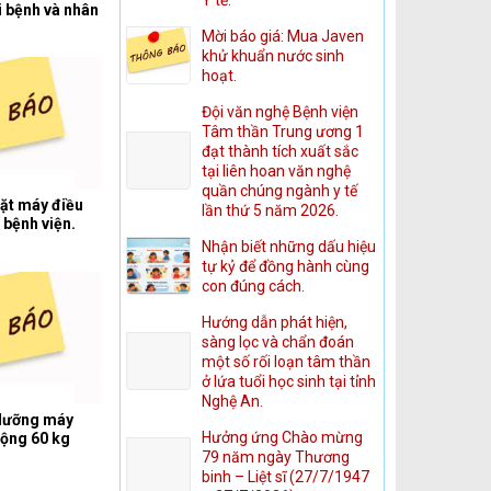
 bệnh và nhân
Mời báo giá: Mua Javen
khử khuẩn nước sinh
hoạt.
Đội văn nghệ Bệnh viện
Tâm thần Trung ương 1
đạt thành tích xuất sắc
tại liên hoan văn nghệ
quần chúng ngành y tế
đặt máy điều
lần thứ 5 năm 2026.
 bệnh viện.
Nhận biết những dấu hiệu
tự kỷ để đồng hành cùng
con đúng cách.
Hướng dẫn phát hiện,
sàng lọc và chẩn đoán
một số rối loạn tâm thần
ở lứa tuổi học sinh tại tỉnh
Nghệ An.
 dưỡng máy
Hưởng ứng Chào mừng
 động 60 kg
79 năm ngày Thương
binh – Liệt sĩ (27/7/1947