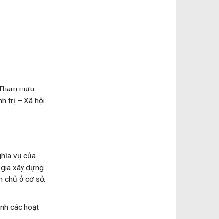
. Tham mưu
h trị – Xã hội
ghĩa vụ của
 gia xây dựng
n chủ ở cơ sở,
ạnh các hoạt