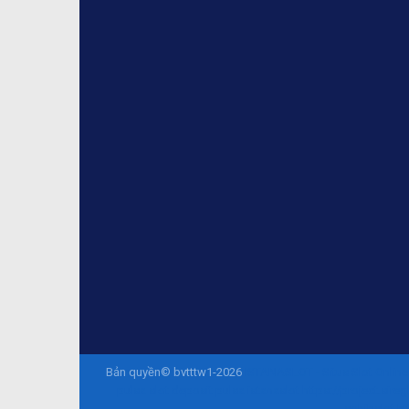
Bản quyền© bvtttw1-2026
ISTANASLOT - Situs Slot Onlin
pulsa
slot deposit pulsa
istanaslot
https://project.sireg
sohibslot
ht