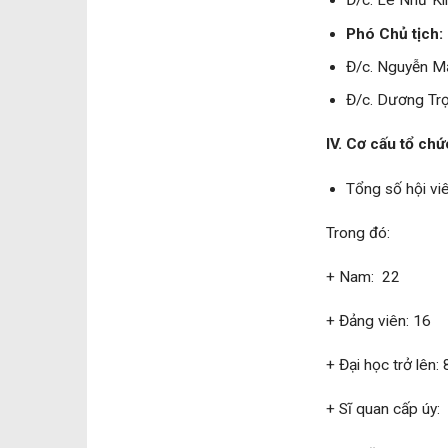
Đ/c. Lê Như K
Phó Chủ tịch:
Đ/c. Nguyễn M
Đ/c. Dương Tr
IV. Cơ cấu tổ chức
Tổng số hội viê
Trong đó:
+ Nam: 2
+ Đảng viên:
+ Đại học trở lên: 
+ Sĩ quan cấp úy: