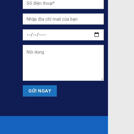
ot
istanaslot
istanaslot
liveamericanyogi.com
slot deposit
ps://tekno.fast.co.id/
https://product.procom-mart.com/
ot
istanaslot