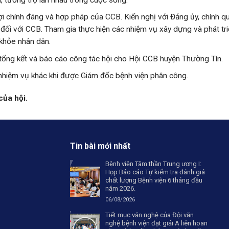
ợi chính đáng và hợp pháp của CCB. Kiến nghị với Đảng ủy, chính q
 đối với CCB. Tham gia thực hiện các nhiệm vụ xây dựng và phát tr
khỏe nhân dân.
, tổng kết và báo cáo công tác hội cho Hội CCB huyện Thường Tín.
nhiệm vụ khác khi được Giám đốc bệnh viện phân công.
của hội.
Tin bài mới nhất
Bệnh viện Tâm thần Trung ương I:
Họp Báo cáo Tự kiểm tra đánh giá
chất lượng Bệnh viện 6 tháng đầu
năm 2026.
06/08/2026
Tiết mục văn nghệ của Đội văn
nghệ bệnh viện đạt giải A liên hoan