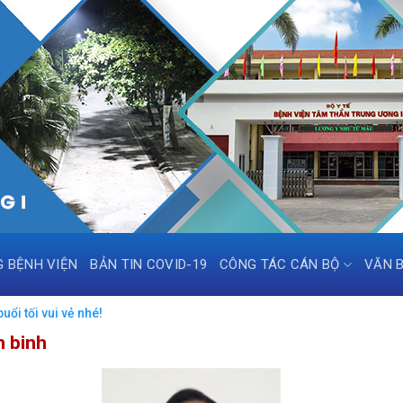
G BỆNH VIỆN
BẢN TIN COVID-19
CÔNG TÁC CÁN BỘ
VĂN 
ổi tối vui vẻ nhé!
n binh