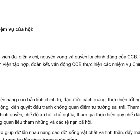
iệm vụ của hội:
viện đại diện ý chí, nguyện vọng và quyền lợi chính đáng của CCB
 viện tập hợp, đoàn kết, vận động CCB thực hiện các nhiệm vụ Chín
yện nâng cao bản lĩnh chính trị, đạo đức cách mạng, thực hiện tốt n
động, kiên quyết đấu tranh chống quan điểm tư tưởng sai trái. Tham
hính quyền, chế độ xã hội chủ nghĩa, tham gia thực hiện quy chế dâ
g quan liêu tham nhũng và các tệ nạn xã hội.
o giúp đỡ lẫn nhau nâng cao đời sống vật chất và tinh thần, đẩy m
, tương trợ lẫn nhau trong cuộc sống.