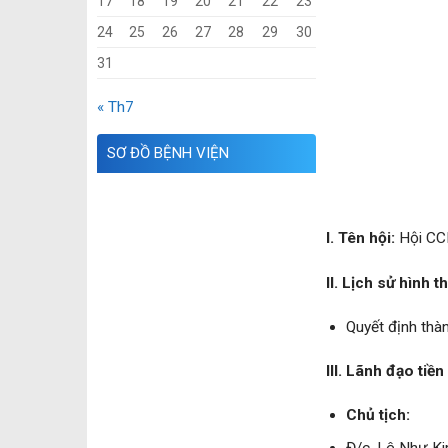
17
18
19
20
21
22
23
24
25
26
27
28
29
30
31
« Th7
SƠ ĐỒ BỆNH VIỆN
I. Tên hội:
Hội CCB
II. Lịch sử hình t
Quyết định thà
III. Lãnh đạo tiề
Chủ tịch: