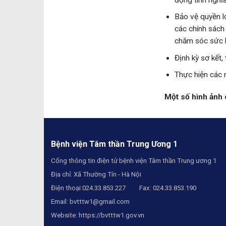
Bảo vệ quyền l
các chính sách
chăm sóc sức 
Định kỳ sơ kết
Thực hiện các 
Một số hình ảnh 
Bệnh viện Tâm thần Trung Ương 1
Cổng thông tin điện tử bệnh viện Tâm thần Trung ương 1
Địa chỉ: Xã Thường Tín - Hà Nội
Điện thoại:024.33.853.227 Fax: 024.33.853.190
Email:
bvtttw1@gmail.com
Website:
https://bvtttw1.gov.vn