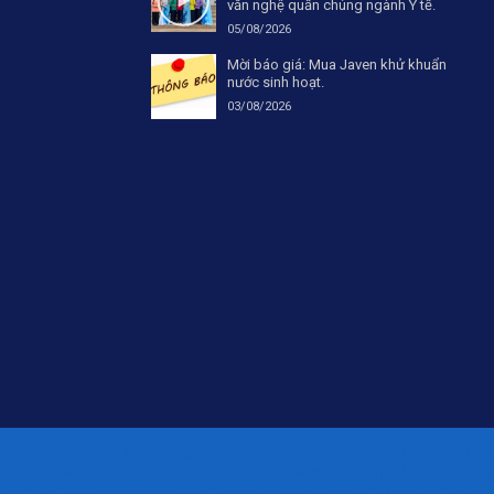
văn nghệ quần chúng ngành Y tế.
05/08/2026
Mời báo giá: Mua Javen khử khuẩn
nước sinh hoạt.
03/08/2026
e Gacor Via Pulsa Tanpa Potongan 10K
sohibslot
SOHIBSLOT
sohibslot
sohibsl
ku.id/
https://pelatihan.pusdiklatmu.id/
https://steel.karyabajatehnik.com/
htt
tps://beat.honda-ramayana.com/
istanaslot.blog
istanaslot
istanaslot
istanasl