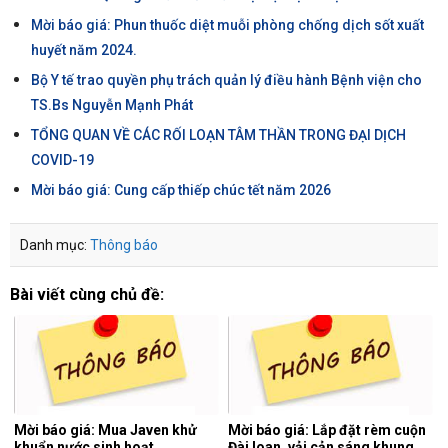
Mời báo giá: Phun thuốc diệt muỗi phòng chống dịch sốt xuất
huyết năm 2024.
Bộ Y tế trao quyền phụ trách quản lý điều hành Bệnh viện cho
TS.Bs Nguyễn Mạnh Phát
TỔNG QUAN VỀ CÁC RỐI LOẠN TÂM THẦN TRONG ĐẠI DỊCH
COVID-19
Mời báo giá: Cung cấp thiếp chúc tết năm 2026
Danh mục:
Thông báo
Bài viết cùng chủ đề:
Mời báo giá: Mua Javen khử
Mời báo giá: Lắp đặt rèm cuộn
khuẩn nước sinh hoạt.
Đài loan, vải cản sáng khung