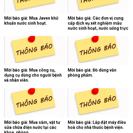
Mời báo giá: Mua Javen khử
Mời báo giá: Các đơn vị cung
khuẩn nước sinh hoạt.
cấp dịch vụ xét nghiệm mẫu
nước sinh hoạt, nước uống trực
tiếp, nước thải y tế 06 tháng
cuối năm 2026.
Mời báo giá: Mua công cụ,
Mời báo giá: Đồ dùng văn
dụng cụ dùng cho người bệnh
phòng phẩm.
và nhân viên.
Mời báo giá: Mua sắm, vật tư
Mời báo giá: Lắp đặt máy điều
sửa chữa điện nước tại các
hoà cho nhà thuốc bệnh viện.
khoa, phòng.