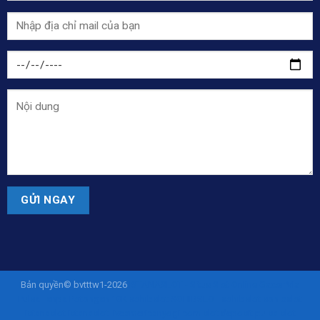
Bản quyền© bvtttw1-2026
ISTANASLOT - Situs Slot Online Gacor Via
Pulsa Tanpa Potongan 10K
sohibslot
SOHIBSLOT
sohibslot
sohibslot
istanaslot
istanaslot
liveamericanyogi.com
slot deposit pulsa
slot