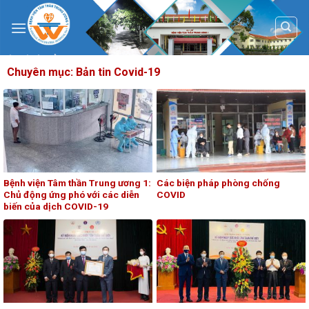
Skip
to
content
Chuyên mục:
Bản tin Covid-19
Bệnh viện Tâm thần Trung ương 1:
Các biện pháp phòng chống
Chủ động ứng phó với các diễn
COVID
biến của dịch COVID-19