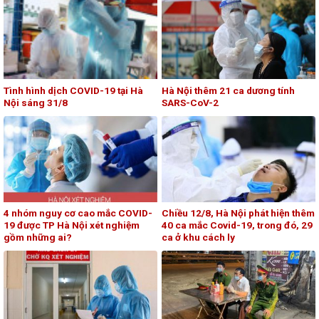
Tình hình dịch COVID-19 tại Hà
Hà Nội thêm 21 ca dương tính
Nội sáng 31/8
SARS-CoV-2
4 nhóm nguy cơ cao mắc COVID-
Chiều 12/8, Hà Nội phát hiện thêm
19 được TP Hà Nội xét nghiệm
40 ca mắc Covid-19, trong đó, 29
gồm những ai?
ca ở khu cách ly