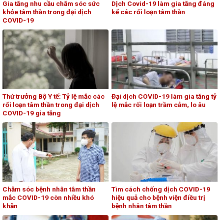
Gia tăng nhu cầu chăm sóc sức
Dịch Covid-19 làm gia tăng đáng
khỏe tâm thần trong đại dịch
kể các rối loạn tâm thần
COVID-19
Thứ trưởng Bộ Y tế: Tỷ lệ mắc các
Đại dịch COVID-19 làm gia tăng tỷ
rối loạn tâm thần trong đại dịch
lệ mắc rối loạn trầm cảm, lo âu
COVID-19 gia tăng
Chăm sóc bệnh nhân tâm thần
Tìm cách chống dịch COVID-19
mắc COVID-19 còn nhiều khó
hiệu quả cho bệnh viện điều trị
khăn
bệnh nhân tâm thần