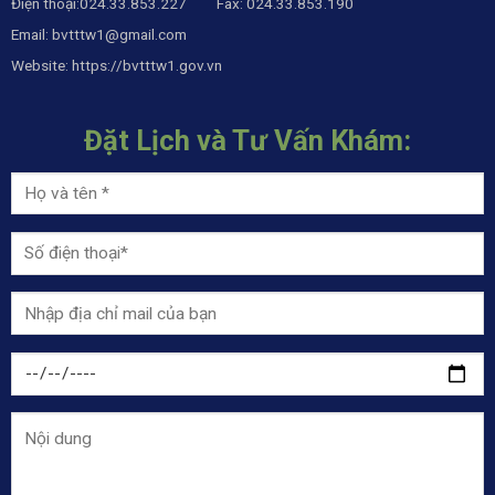
Điện thoại:024.33.853.227 Fax: 024.33.853.190
Email:
bvtttw1@gmail.com
Website:
https://bvtttw1.gov.vn
Đặt Lịch và Tư Vấn Khám: