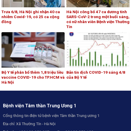
Trưa 6/8, Hà Nội ghi nhận 40 ca
Hà Nội công bố 47 ca dương tính
nhiễm Covid-19, có 25 ca cộng
SARS-CoV-2 trong một buổi sáng,
đồng
có nữ nhân viên Bệnh viện Thường
Tín
Bộ Y tế phân bổ thêm 1,8 triệu liều
Bản tin dịch COVID-19 sáng 4/8
vaccine COVID-19 cho TP.HCM và
của Bộ Y tế
Hà Nội
Bệnh viện Tâm thần Trung Ương 1
Cổng thông tin điện tử bệnh viện Tâm thần Trung ương 1
Địa chỉ: Xã Thường Tín - Hà Nội