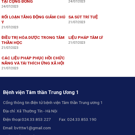
TẠI CỘNG ĐỒNG
24/07/2023
24/07/2023
RỐI LOẠN TĂNG ĐỘNG GIẢM CHÚ
SA SÚT TRÍ TUỆ
Ý
21/07/2023
21/07/2023
ĐIỀU TRỊ HÓA DƯỢC TRONG TÂM
LIỆU PHÁP TÂM LÝ
THẦN HỌC
21/07/2023
21/07/2023
CÁC LIỆU PHÁP PHỤC HỒI CHỨC
NĂNG VÀ TÁI THÍCH ỨNG XÃ HỘI
21/07/2023
Bệnh viện Tâm thần Trung Ương 1
Cổng thông tin điện tử bệnh viện Tâm thần Trung ương 1
Địa chỉ: Xã Thường Tín - Hà Nội
Điện thoại:024.33.853.227 Fax: 024.33.853.190
Email:
bvtttw1@gmail.com