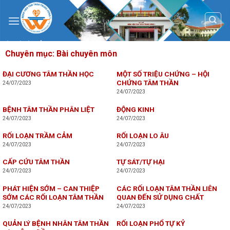
Skip
to
content
Chuyên mục:
Bài chuyên môn
ĐẠI CƯƠNG TÂM THẦN HỌC
MỘT SỐ TRIỆU CHỨNG – HỘI
CHỨNG TÂM THẦN
24/07/2023
24/07/2023
BỆNH TÂM THẦN PHÂN LIỆT
ĐỘNG KINH
24/07/2023
24/07/2023
RỐI LOẠN TRẦM CẢM
RỐI LOẠN LO ÂU
24/07/2023
24/07/2023
CẤP CỨU TÂM THẦN
TỰ SÁT/TỰ HẠI
24/07/2023
24/07/2023
PHÁT HIỆN SỚM – CAN THIỆP
CÁC RỐI LOẠN TÂM THẦN LIÊN
SỚM CÁC RỐI LOẠN TÂM THẦN
QUAN ĐẾN SỬ DỤNG CHẤT
24/07/2023
24/07/2023
QUẢN LÝ BỆNH NHÂN TÂM THẦN
RỐI LOẠN PHỔ TỰ KỶ