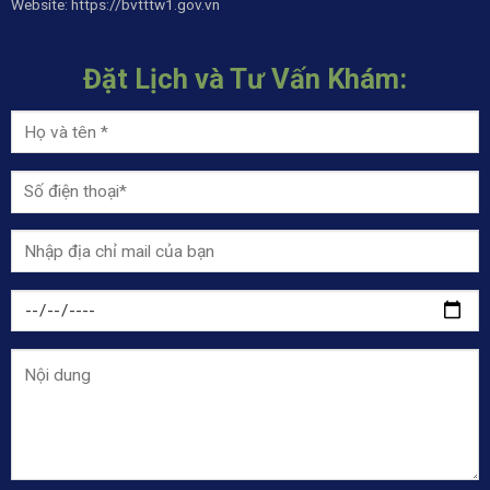
Website:
https://bvtttw1.gov.vn
Đặt Lịch và Tư Vấn Khám: