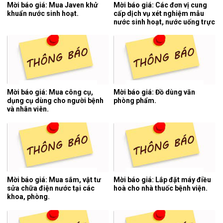
Mời báo giá: Mua Javen khử
Mời báo giá: Các đơn vị cung
khuẩn nước sinh hoạt.
cấp dịch vụ xét nghiệm mẫu
nước sinh hoạt, nước uống trực
tiếp, nước thải y tế 06 tháng
cuối năm 2026.
Mời báo giá: Mua công cụ,
Mời báo giá: Đồ dùng văn
dụng cụ dùng cho người bệnh
phòng phẩm.
và nhân viên.
Mời báo giá: Mua sắm, vật tư
Mời báo giá: Lắp đặt máy điều
sửa chữa điện nước tại các
hoà cho nhà thuốc bệnh viện.
khoa, phòng.