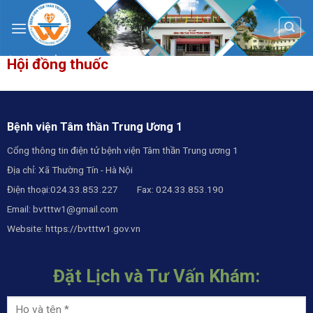
Skip
to
content
Hội đồng thuốc
Bệnh viện Tâm thần Trung Ương 1
Cổng thông tin điện tử bệnh viện Tâm thần Trung ương 1
Địa chỉ: Xã Thường Tín - Hà Nội
Điện thoại:024.33.853.227 Fax: 024.33.853.190
Email:
bvtttw1@gmail.com
Website:
https://bvtttw1.gov.vn
Đặt Lịch và Tư Vấn Khám: