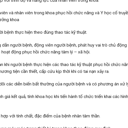
 với trình độ và năng lực của nhân viên trong khoa.
t viên và nhân viên trong khoa phục hồi chức năng và Y học cổ truy
ưởng khoa
 bệnh thực hiện theo đúng thao tác kỹ thuật.
ng dẫn người bệnh, động viên người bệnh, phát huy vai trò chủ động
 hoạt động phục hồi chức năng tâm lý – xã hội.
 khi người bệnh thực hiện các thao tác kỹ thuật phục hồi chức năn
ương tiện cần thiết, cấp cứu kịp thời khi có tai nạn xảy ra.
dõi các diễn biến bất thường của người bệnh và có phương án xử l
h giá kết quả, tính khoa học khi tiến hành tổ chức triển khai các hìn
hợp với tính chất, đặc điểm của bệnh nhân tâm thần.