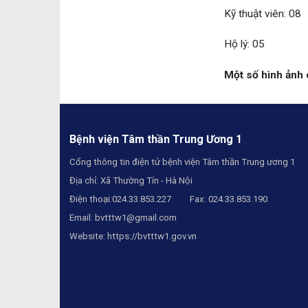
Kỹ thuật viên: 08
Hộ lý: 05
Một số hình ảnh 
Bệnh viện Tâm thần Trung Ương 1
Cổng thông tin điện tử bệnh viện Tâm thần Trung ương 1
Địa chỉ: Xã Thường Tín - Hà Nội
Điện thoại:024.33.853.227 Fax: 024.33.853.190
Email:
bvtttw1@gmail.com
Website:
https://bvtttw1.gov.vn