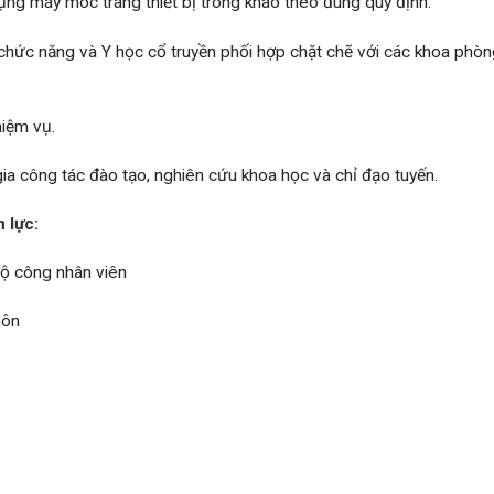
dụng máy móc trang thiết bị trong khao theo đúng quy định.
chức năng và Y học cổ truyền phối hợp chặt chẽ với các khoa phòn
iệm vụ.
gia công tác đào tạo, nghiên cứu khoa học và chỉ đạo tuyến.
 lực:
bộ công nhân viên
môn