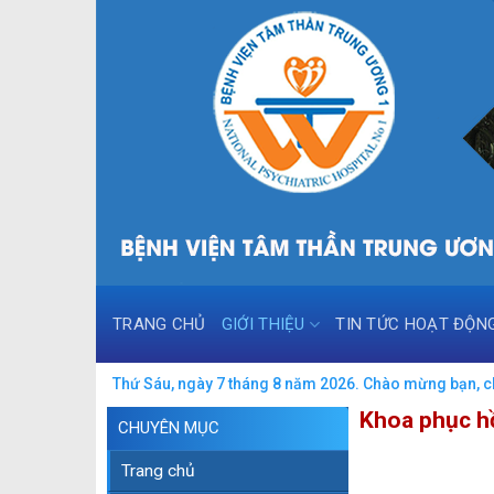
Skip
to
content
TRANG CHỦ
GIỚI THIỆU
TIN TỨC HOẠT ĐỘN
Thứ Sáu, ngày 7 tháng 8 năm 2026. Chào mừng bạn, ch
Khoa phục h
CHUYÊN MỤC
Trang chủ