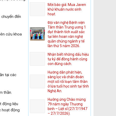
Mời báo giá: Mua Javen
khử khuẩn nước sinh
hoạt.
i chuyển đến
Đội văn nghệ Bệnh viện
Tâm thần Trung ương 1
đạt thành tích xuất sắc
hiên cứu khoa
tại liên hoan văn nghệ
quần chúng ngành y tế
lần thứ 5 năm 2026.
Nhận biết những dấu hiệu
tự kỷ để đồng hành cùng
con đúng cách.
Hướng dẫn phát hiện,
n tại các
sàng lọc và chẩn đoán
một số rối loạn tâm thần
ở lứa tuổi học sinh tại tỉnh
Nghệ An.
m thần.
Hưởng ứng Chào mừng
t động liệu
79 năm ngày Thương
binh – Liệt sĩ (27/7/1947
c hoạt động
– 27/7/2026).