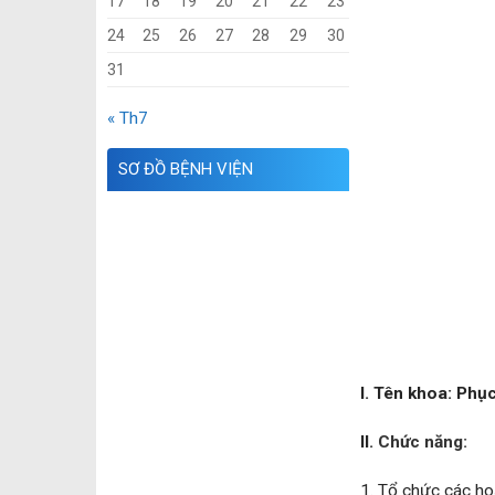
17
18
19
20
21
22
23
24
25
26
27
28
29
30
31
« Th7
SƠ ĐỒ BỆNH VIỆN
I. Tên khoa: Phụ
II.
Chức năng:
1. Tổ chức các hoạ