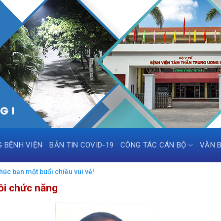
G BỆNH VIỆN
BẢN TIN COVID-19
CÔNG TÁC CÁN BỘ
VĂN 
úc bạn một buổi chiều vui vẻ!
ồi chức năng