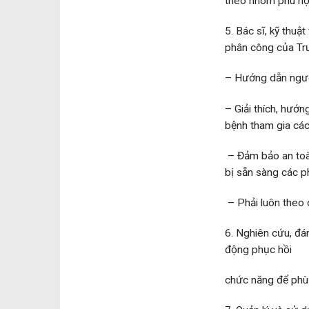
theo nhóm phù hợp
5. Bác sĩ, kỹ thuậ
phân công của Tr
– Hướng dẫn người
– Giải thích, hướ
bệnh tham gia các
– Đảm bảo an toàn
bị sẵn sàng các ph
– Phải luôn theo 
6. Nghiên cứu, đán
động phục hồi
chức năng để phù 