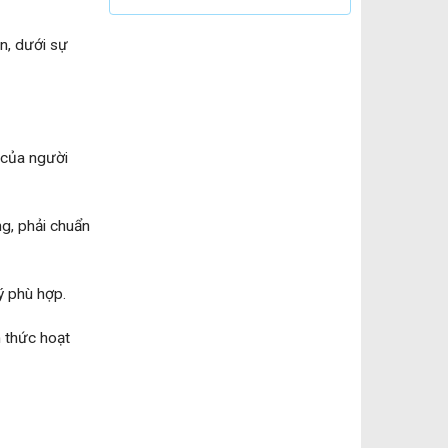
ền, dưới sự
 của người
g, phải chuẩn
ý phù hợp.
h thức hoạt