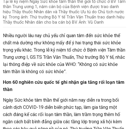
Tại lễ kỷ niệm Ngày Sức khỏe tâm thần thế giới tổ chức ở BV Tâm
thần Trung ương 1, năm cán bộ của Bệnh viện được trao danh
hiệu Thầy thuốc Nhân dân và Thầy thuốc Ưu tú do Chủ tịch nước
ký. Trong ảnh: Thứ trưởng Bộ Y tế Trần Văn Thuấn trao danh hiệu
Thầy thuốc Nhân dân cho ba cán bộ BV. Ảnh: Vũ Oanh
Nhiều người lâu nay chủ yếu chỉ quan tâm đến sức khỏe thể
chất mà dường như không mấy để ý hai trạng thái sức khỏe
trọng yếu khác. Trong lễ kỷ niệm tổ chức ở Bệnh viện Tâm thần
Trung ương I, GS.TS Trần Văn Thuấn, Thứ trưởng Bộ Y tế, nhắc
lại thông điệp về sức khỏe của WHO: “Không có sức khỏe
tâm thần là không có sức khỏe”.
Hơn 60 nghiên cứu quốc tế ghi nhận gia tăng rối loạn tâm
thần
Ngày Sức khỏe tâm thần thế giới năm nay diễn ra trong bối
cảnh dịch COVID-19 diễn biến phức tạp, làm gia tăng một
cách đáng kể các rối loạn tâm thần, làm trầm trọng thêm hố
ngăn cách bất bình đẳng giữa các tầng lớp trong xã hội kèm
theo các hậu quả nặng nề của nó, Thứ trưởng Trần Văn Thuấn