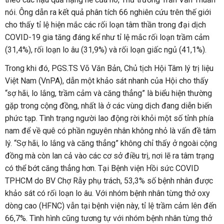
nói. Ông dẫn ra kết quả phân tích 66 nghiên cứu trên thế giới
cho thấy tỉ lệ hiện mắc các rối loạn tâm thần trong đại dịch
COVID-19 gia tăng đáng kể như tỉ lệ mắc rối loạn trầm cảm
(31,4%), rối loạn lo âu (31,9%) và rối loạn giấc ngủ (41,1%).
Trong khi đó, PGS.TS Võ Văn Bản, Chủ tịch Hội Tâm lý trị liệu
Việt Nam (VnPA), dẫn một khảo sát nhanh của Hội cho thấy
“sợ hãi, lo lắng, trầm cảm và căng thẳng” là biểu hiện thường
gặp trong cộng đồng, nhất là ở các vùng dịch đang diễn biến
phức tạp. Tình trạng người lao động rời khỏi một số tỉnh phía
nam để về quê có phần nguyên nhân không nhỏ là vấn đề tâm
lý. “Sợ hãi, lo lắng và căng thẳng” không chỉ thấy ở ngoài cộng
đồng mà còn lan cả vào các cơ sở điều trị, nơi lẽ ra tâm trạng
có thể bớt căng thẳng hơn. Tại Bệnh viện Hồi sức COVID
TPHCM do BV Chợ Rẫy phụ trách, 53,3% số bệnh nhân được
khảo sát có rối loạn lo âu. Với nhóm bệnh nhân từng thở oxy
dòng cao (HFNC) vẫn tại bệnh viện này, tỉ lệ trầm cảm lên đến
66,7%. Tình hình cũng tương tự với nhóm bệnh nhân từng thở