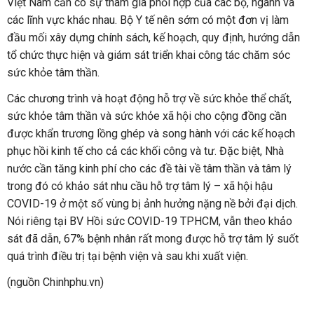
Việt Nam cần có sự tham gia phối hợp của các bộ, ngành và
các lĩnh vực khác nhau. Bộ Y tế nên sớm có một đơn vị làm
đầu mối xây dựng chính sách, kế hoạch, quy định, hướng dẫn
tổ chức thực hiện và giám sát triển khai công tác chăm sóc
sức khỏe tâm thần.
Các chương trình và hoạt động hỗ trợ về sức khỏe thể chất,
sức khỏe tâm thần và sức khỏe xã hội cho cộng đồng cần
được khẩn trương lồng ghép và song hành với các kế hoạch
phục hồi kinh tế cho cả các khối công và tư. Đặc biệt, Nhà
nước cần tăng kinh phí cho các đề tài về tâm thần và tâm lý
trong đó có khảo sát nhu cầu hỗ trợ tâm lý – xã hội hậu
COVID-19 ở một số vùng bị ảnh hưởng nặng nề bởi đại dịch.
Nói riêng tại BV Hồi sức COVID-19 TPHCM, vẫn theo khảo
sát đã dẫn, 67% bệnh nhân rất mong được hỗ trợ tâm lý suốt
quá trình điều trị tại bệnh viện và sau khi xuất viện.
(nguồn Chinhphu.vn)