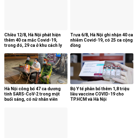
Chiều 12/8, Hà Nội phát hiện
Trưa 6/8, Hà Nội ghi nhận 40 ca
thêm 40 ca mắc Covid-19,
nhiễm Covid-19, có 25 ca cộng
trong đó, 29 ca ở khu cách ly
đồng
Hà Nội công bố 47 ca dương
Bộ Y tế phân bổ thêm 1,8 triệu
tính SARS-CoV-2 trong một
liều vaccine COVID-19 cho
buổi sáng, có nữ nhân viên
TP.HCM và Hà Nội
Bệnh viện Thường Tín