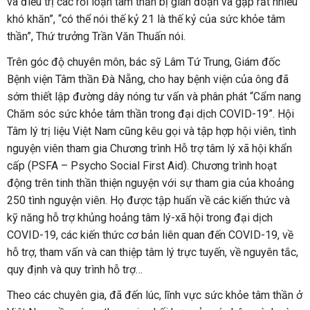
và điều trị các rối loạn tâm thần bị gián đoạn và gặp rất nhiều
khó khăn”, “có thể nói thế kỷ 21 là thế kỷ của sức khỏe tâm
thần”, Thứ trưởng Trần Văn Thuấn nói.
Trên góc độ chuyên môn, bác sỹ Lâm Tứ Trung, Giám đốc
Bệnh viện Tâm thần Đà Nẵng, cho hay bệnh viện của ông đã
sớm thiết lập đường dây nóng tư vấn và phân phát “Cẩm nang
Chăm sóc sức khỏe tâm thần trong đại dịch COVID-19”. Hội
Tâm lý trị liệu Việt Nam cũng kêu gọi và tập hợp hội viên, tình
nguyện viên tham gia Chương trình Hỗ trợ tâm lý xã hội khẩn
cấp (PSFA – Psycho Social First Aid). Chương trình hoạt
động trên tinh thần thiện nguyện với sự tham gia của khoảng
250 tình nguyện viên. Họ được tập huấn về các kiến thức và
kỹ năng hỗ trợ khủng hoảng tâm lý-xã hội trong đại dịch
COVID-19, các kiến thức cơ bản liên quan đến COVID-19, về
hỗ trợ, tham vấn và can thiệp tâm lý trực tuyến, về nguyên tắc,
quy định và quy trình hỗ trợ…
Theo các chuyên gia, đã đến lúc, lĩnh vực sức khỏe tâm thần ở