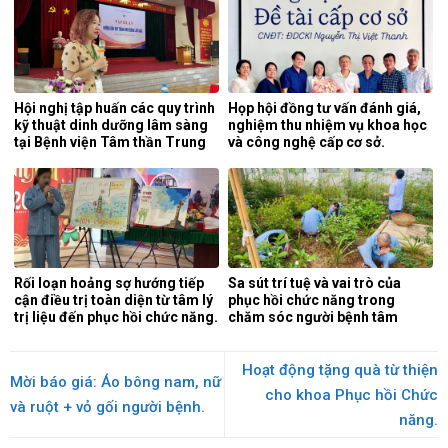
Hội nghị tập huấn các quy trình
Họp hội đồng tư vấn đánh giá,
kỹ thuật dinh dưỡng lâm sàng
nghiệm thu nhiệm vụ khoa học
tại Bệnh viện Tâm thần Trung
và công nghệ cấp cơ sở.
ương 1.
Rối loạn hoảng sợ hướng tiếp
Sa sút trí tuệ và vai trò của
cận điều trị toàn diện từ tâm lý
phục hồi chức năng trong
trị liệu đến phục hồi chức năng.
chăm sóc người bệnh tâm
thần.
Hoạt động tặng quà từ thiện
Mời báo giá: Áo bông nam, nữ
cho khoa Phục hồi Chức
và ruột + vỏ gối người bệnh.
năng.