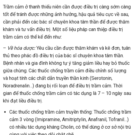
Trầm cảm ở thanh thiếu niên cần được điều trị càng sớm càng
tốt để tránh được những ảnh hưởng, hậu quả tiêu cực về sau,
cần phải đến các bác sĩ chuyên khoa tâm thần để được thăm
khám và tư vấn điều trị. Một số liệu pháp can thiệp điều trị
trầm cảm có thể kể đến như:
–
Về hóa dược:
Yêu cầu cần được thăm khám và kê đơn, tuân
thủ theo phác đồ điều trị của bác sĩ chuyên khoa tâm thần.
Bệnh nhân và gia đình không tự ý tăng giảm liều hay bỏ thuốc
giữa chừng. Các thuốc chống trầm cảm điều chỉnh số lượng
và hoạt tính các chất dẫn truyền thần kinh (Serotonin,
Noradrenalin…) đang bị rối loạn để điều trị trầm cảm. Thời
gian để thuốc chống trầm cảm có tác dụng là 7 – 10 ngày sau
khi đạt liều điều trị.
Các thuốc chống trầm cảm truyền thống: Thuốc chống trầm
cảm 3 vòng (Imipramine, Amitriptylin, Anafranil, Tofranil…)
có nhiều tác dụng kháng Cholin, có thể dùng ở cơ sở nội trú
cùng với việc theo dõi chặt chẽ.