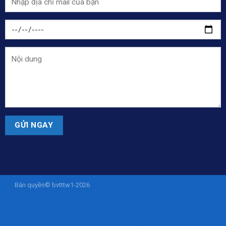
Bản quyền© bvtttw1-2026
ISTANASLOT - Situs Slot Online Gacor Via
Pulsa Tanpa Potongan 10K
sohibslot
SOHIBSLOT
sohibslot
sohibslot
istanaslot
istanaslot
liveamericanyogi.com
slot deposit pulsa
slot
deposit pulsa
istanaslot
https://project.siregku.id/
https://pelatihan.pusdiklatmu.id/
https://steel.karyabajatehnik.com/