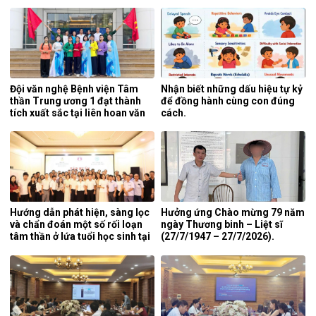
liệt tại khoa phục hồi chức
viện 6 tháng đầu năm 2026.
năng, Bệnh viện Tâm thần
Trung ương 1.
Đội văn nghệ Bệnh viện Tâm
Nhận biết những dấu hiệu tự kỷ
thần Trung ương 1 đạt thành
để đồng hành cùng con đúng
tích xuất sắc tại liên hoan văn
cách.
nghệ quần chúng ngành y tế
lần thứ 5 năm 2026.
Hướng dẫn phát hiện, sàng lọc
Hưởng ứng Chào mừng 79 năm
và chẩn đoán một số rối loạn
ngày Thương binh – Liệt sĩ
tâm thần ở lứa tuổi học sinh tại
(27/7/1947 – 27/7/2026).
tỉnh Nghệ An.