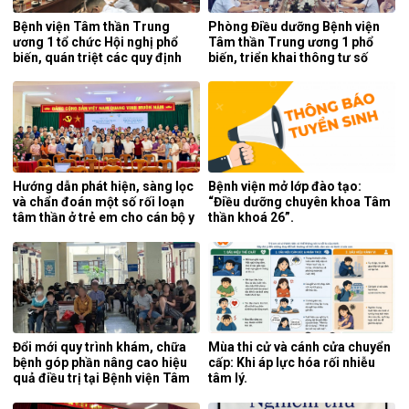
Bệnh viện Tâm thần Trung
Phòng Điều dưỡng Bệnh viện
ương 1 tổ chức Hội nghị phổ
Tâm thần Trung ương 1 phổ
biến, quán triệt các quy định
biến, triển khai thông tư số
mới của pháp luật.
25/2026/TT-BYT về kỹ thuật
chuyên môn của điều dưỡng.
Hướng dẫn phát hiện, sàng lọc
Bệnh viện mở lớp đào tạo:
và chẩn đoán một số rối loạn
“Điều dưỡng chuyên khoa Tâm
tâm thần ở trẻ em cho cán bộ y
thần khoá 26”.
tế tỉnh Cao Bằng.
Đổi mới quy trình khám, chữa
Mùa thi cử và cánh cửa chuyển
bệnh góp phần nâng cao hiệu
cấp: Khi áp lực hóa rối nhiễu
quả điều trị tại Bệnh viện Tâm
tâm lý.
thần Trung ương 1.