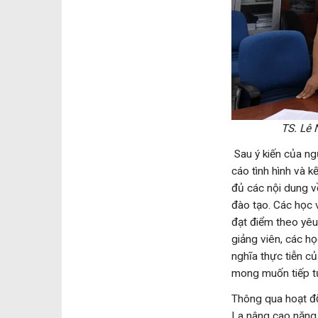
TS. Lê 
Sau ý kiến của ngư
cáo tình hình và 
đủ các nội dung v
đào tạo. Các học 
đạt điểm theo yêu
giảng viên, các h
nghĩa thực tiễn củ
mong muốn tiếp tục
Thông qua hoạt độ
La nâng cao năng 