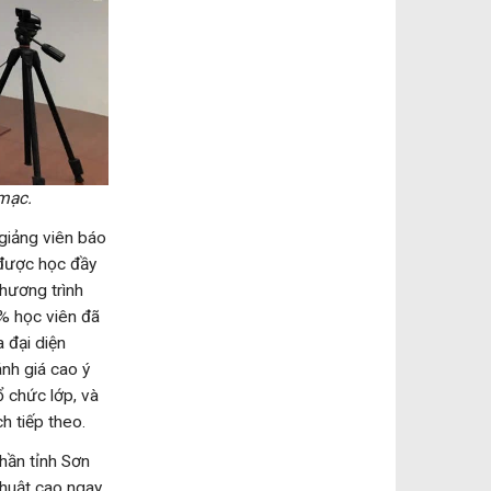
mạc.
 giảng viên báo
 được học đầy
chương trình
0% học viên đã
 đại diện
ánh giá cao ý
ổ chức lớp, và
h tiếp theo.
hần tỉnh Sơn
thuật cao ngay