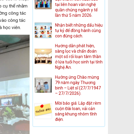
tại liên hoan văn nghệ
áp cụ thể nhằm
quần chúng ngành y tế
ường công tác
lần thứ 5 năm 2026.
 vào công tác
Nhận biết những dấu hiệu
à học viên.
tự kỷ để đồng hành cùng
con đúng cách.
Hướng dẫn phát hiện,
sàng lọc và chẩn đoán
một số rối loạn tâm thần
ở lứa tuổi học sinh tại tỉnh
Nghệ An.
Hưởng ứng Chào mừng
79 năm ngày Thương
binh – Liệt sĩ (27/7/1947
– 27/7/2026).
Mời báo giá: Lắp đặt rèm
cuộn Đài loan, vải cản
sáng khung nhôm tĩnh
điện.