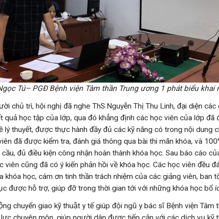
Ngọc Tú– PGĐ Bệnh viện Tâm thần Trung ương 1 phát biểu khai 
ời chủ trì, hội nghị đã nghe ThS.Nguyễn Thị Thu Linh, đại diện các
kết quả học tập của lớp, qua đó khẳng định các học viên của lớp đã
ề lý thuyết, được thực hành đầy đủ các kỹ năng có trong nội dung 
viên đã được kiểm tra, đánh giá thông qua bài thi mãn khóa, và 10
 cầu, đủ điều kiện công nhận hoàn thành khóa học. Sau báo cáo của
ọc viên cũng đã có ý kiến phản hồi về khóa học. Các học viên đều đ
a khóa học, cám ơn tinh thần trách nhiệm của các giảng viên, ban t
 được hỗ trợ, giúp đỡ trong thời gian tới với những khóa học bổ íc
ng chuyển giao kỹ thuật y tế giúp đội ngũ y bác sĩ Bệnh viện Tâm t
lực chuyên môn, giúp người dân được tiếp cận với các dịch vụ kỹ 