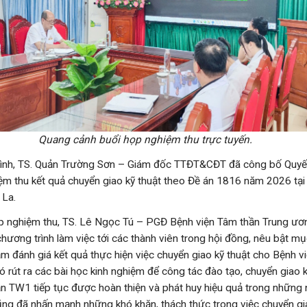
Quang cảnh buổi họp nghiệm thu trực tuyến.
ình, TS. Quản Trường Sơn – Giám đốc TTĐT&CĐT đã công bố Quyết
ệm thu kết quả chuyển giao kỹ thuật theo Đề án 1816 năm 2026 tại
 La.
p nghiệm thu, TS. Lê Ngọc Tú – PGĐ Bệnh viện Tâm thần Trung ươn
hương trình làm việc tới các thành viên trong hội đồng, nêu bật mụ
m đánh giá kết quả thực hiện việc chuyển giao kỹ thuật cho Bệnh v
ó rút ra các bài học kinh nghiệm để công tác đào tạo, chuyển giao 
n TW1 tiếp tục được hoàn thiện và phát huy hiệu quả trong những 
ng đã nhấn mạnh những khó khăn, thách thức trong việc chuyển gia