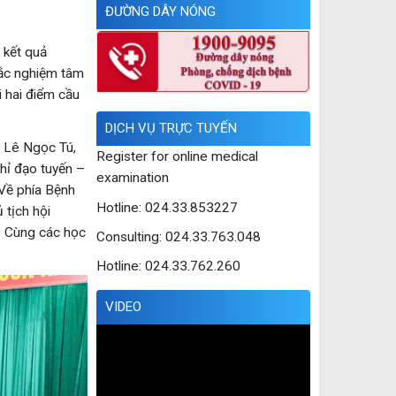
ĐƯỜNG DÂY NÓNG
 kết quả
rắc nghiệm tâm
 hai điểm cầu
DỊCH VỤ TRỰC TUYẾN
. Lê Ngọc Tú,
Register for online medical
hỉ đạo tuyến –
examination
.Về phía Bệnh
Hotline: 024.33.853227
 tịch hội
; Cùng các học
Consulting: 024.33.763.048
Hotline: 024.33.762.260
VIDEO
Trình
chơi
Video