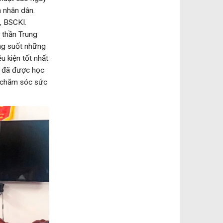
a nhân dân.
, BSCKI.
 thần Trung
ong suốt những
u kiện tốt nhất
ng đã được học
c chăm sóc sức