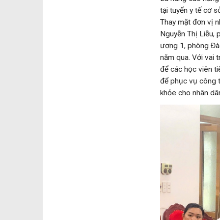
tại tuyến y tế c
Thay mặt đơn vị n
Nguyễn Thị Liễu, 
ương 1, phòng Đào
năm qua. Với vai t
để các học viên ti
để phục vụ công 
khỏe cho nhân dâ