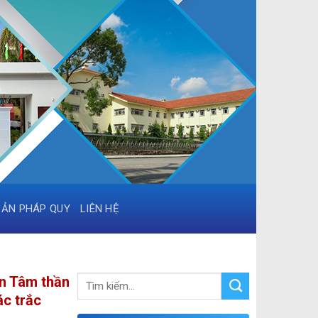
BẢN PHÁP QUY
LIÊN HỆ
ện Tâm thần
ác trắc