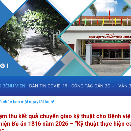
G BỆNH VIỆN
BẢN TIN COVID-19
CÔNG TÁC CÁN BỘ
VĂN 
 chúc bạn một ngày tốt lành!
iệm thu kết quả chuyển giao kỹ thuật cho Bệnh vi
hiện Đề án 1816 năm 2026 – “Kỹ thuật thực hiện c