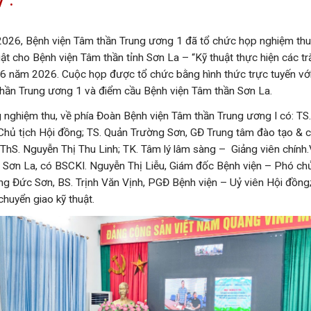
ý”.
026, Bệnh viện Tâm thần Trung ương 1 đã tổ chức họp nghiệm thu
uật cho Bệnh viện Tâm thần tỉnh Sơn La – “Kỹ thuật thực hiện các t
16 năm 2026. Cuộc họp được tổ chức bằng hình thức trực tuyến với
hần Trung ương 1 và điểm cầu Bệnh viện Tâm thần Sơn La.
nghiệm thu, về phía Đoàn Bệnh viện Tâm thần Trung ương I có: TS
hủ tịch Hội đồng; TS. Quản Trường Sơn, GĐ Trung tâm đào tạo & c
ThS. Nguyễn Thị Thu Linh; TK. Tâm lý lâm sàng – Giảng viên chính
h Sơn La, có BSCKI. Nguyễn Thị Liễu, Giám đốc Bệnh viện – Phó chủ
g Đức Sơn, BS. Trịnh Văn Vịnh, PGĐ Bệnh viện – Uỷ viên Hội đồng
chuyển giao kỹ thuật.