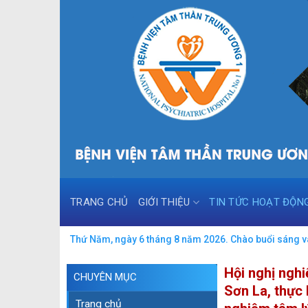
Skip
to
content
TRANG CHỦ
GIỚI THIỆU
TIN TỨC HOẠT ĐỘN
Thứ Năm, ngày 6 tháng 8 năm 2026. Chào buổi sáng và
Hội nghị ngh
CHUYÊN MỤC
Sơn La, thực 
Trang chủ