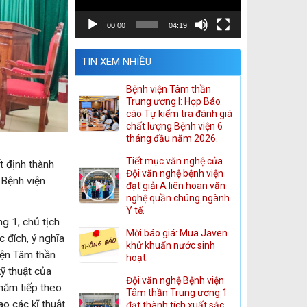
00:00
04:19
TIN XEM NHIỀU
Bệnh viện Tâm thần
Trung ương I: Họp Báo
cáo Tự kiểm tra đánh giá
chất lượng Bệnh viện 6
tháng đầu năm 2026.
Tiết mục văn nghệ của
 định thành
Đội văn nghệ bệnh viện
 Bệnh viện
đạt giải A liên hoan văn
nghệ quần chúng ngành
Y tế.
g 1, chủ tịch
Mời báo giá: Mua Javen
c đích, ý nghĩa
khử khuẩn nước sinh
iện Tâm thần
hoạt.
kỹ thuật của
Đội văn nghệ Bệnh viện
năm tiếp theo.
Tâm thần Trung ương 1
o các kĩ thuật
đạt thành tích xuất sắc