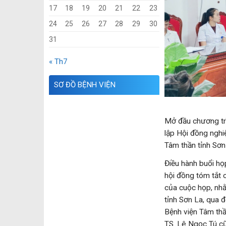
17
18
19
20
21
22
23
24
25
26
27
28
29
30
31
« Th7
SƠ ĐỒ BỆNH VIỆN
Mở đầu chương tr
lập Hội đồng nghi
Tâm thần tỉnh Sơn
Điều hành buổi họ
hội đồng tóm tắt c
của cuộc họp, nhằ
tỉnh Sơn La, qua đ
Bệnh viện Tâm thầ
TS. Lê Ngọc Tú cũ