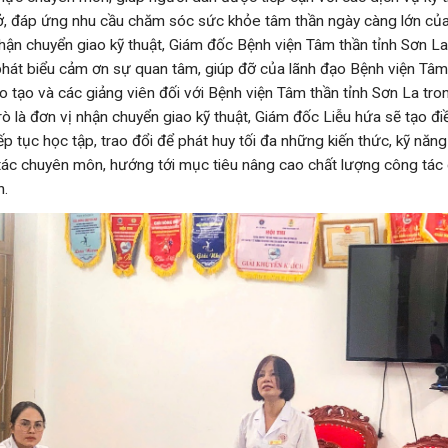
ơ sở, đáp ứng nhu cầu chăm sóc sức khỏe tâm thần ngày càng lớn củ
hận chuyển giao kỹ thuật, Giám đốc Bệnh viện Tâm thần tỉnh Sơn La
phát biểu cảm ơn sự quan tâm, giúp đỡ của lãnh đạo Bệnh viện Tâm
 tạo và các giảng viên đối với Bệnh viện Tâm thần tỉnh Sơn La tr
rò là đơn vị nhận chuyển giao kỹ thuật, Giám đốc Liễu hứa sẽ tạo điề
ếp tục học tập, trao đổi để phát huy tối đa những kiến thức, kỹ nă
tác chuyên môn, hướng tới mục tiêu nâng cao chất lượng công tá
n.