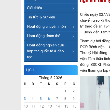
nghiệm tâm l
Giới thiệu
Chiều ngày 02/7/2
Tin tức & Sự kiện
chuyển giao kỹ th
lý” theo đề án 18
Hoạt động chuyên môn
– Bệnh viện Tâm t
Hoạt động đoàn thể
Tham dự hội đồng 
Hoạt động nghiên cứu –
PGĐ Bệnh viện – C
hợp tác quốc tế & đào
Thư ký Hội đồng. 
tạo
viện Tâm thần tỉn
đồng. BSCKI. Phùn
LỊCH
viên tham gia lớp 
Tháng 8 2026
H
B
T
N
S
B
C
1
2
3
4
5
6
7
8
9
10
11
12
13
14
15
16