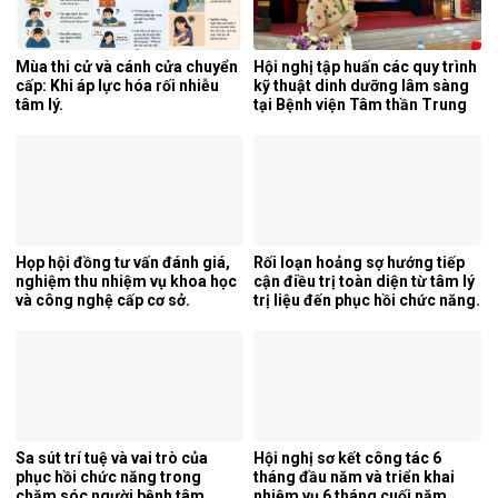
Mùa thi cử và cánh cửa chuyển
Hội nghị tập huấn các quy trình
cấp: Khi áp lực hóa rối nhiễu
kỹ thuật dinh dưỡng lâm sàng
tâm lý.
tại Bệnh viện Tâm thần Trung
ương 1.
Họp hội đồng tư vấn đánh giá,
Rối loạn hoảng sợ hướng tiếp
nghiệm thu nhiệm vụ khoa học
cận điều trị toàn diện từ tâm lý
và công nghệ cấp cơ sở.
trị liệu đến phục hồi chức năng.
Sa sút trí tuệ và vai trò của
Hội nghị sơ kết công tác 6
phục hồi chức năng trong
tháng đầu năm và triển khai
chăm sóc người bệnh tâm
nhiệm vụ 6 tháng cuối năm