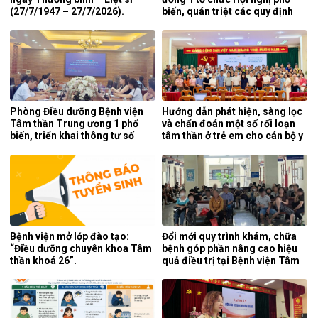
(27/7/1947 – 27/7/2026).
biến, quán triệt các quy định
mới của pháp luật.
Phòng Điều dưỡng Bệnh viện
Hướng dẫn phát hiện, sàng lọc
Tâm thần Trung ương 1 phổ
và chẩn đoán một số rối loạn
biến, triển khai thông tư số
tâm thần ở trẻ em cho cán bộ y
25/2026/TT-BYT về kỹ thuật
tế tỉnh Cao Bằng.
chuyên môn của điều dưỡng.
Bệnh viện mở lớp đào tạo:
Đổi mới quy trình khám, chữa
“Điều dưỡng chuyên khoa Tâm
bệnh góp phần nâng cao hiệu
thần khoá 26”.
quả điều trị tại Bệnh viện Tâm
thần Trung ương 1.