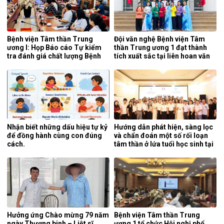
Bệnh viện Tâm thần Trung
Đội văn nghệ Bệnh viện Tâm
ương I: Họp Báo cáo Tự kiểm
thần Trung ương 1 đạt thành
tra đánh giá chất lượng Bệnh
tích xuất sắc tại liên hoan văn
viện 6 tháng đầu năm 2026.
nghệ quần chúng ngành y tế
lần thứ 5 năm 2026.
Nhận biết những dấu hiệu tự kỷ
Hướng dẫn phát hiện, sàng lọc
để đồng hành cùng con đúng
và chẩn đoán một số rối loạn
cách.
tâm thần ở lứa tuổi học sinh tại
tỉnh Nghệ An.
Hưởng ứng Chào mừng 79 năm
Bệnh viện Tâm thần Trung
ngày Thương binh – Liệt sĩ
ương 1 tổ chức Hội nghị phổ