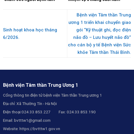
thần.
2026.
Bệnh viện Tâm thần Trung
ương 1 triển khai chuyển giao
Sinh hoạt khoa học tháng
gói “Kỹ thuật ghi, đọc điện
6/2026.
não đồ – Lưu huyết não đồ”
cho cán bộ y tế Bệnh viện Sức
khỏe Tâm thần Thái Bình.
Bệnh viện Tâm thần Trung Ương 1
Cổng thông tin điện tử bệnh viện Tâm thần Trung ương 1
Địa chỉ: Xã Thường Tín - Hà Nội
Điện thoại:024.33.853.227 Fax: 024.33.853.190
Email:
bvtttw1@gmail.com
Website:
https://bvtttw1.gov.vn