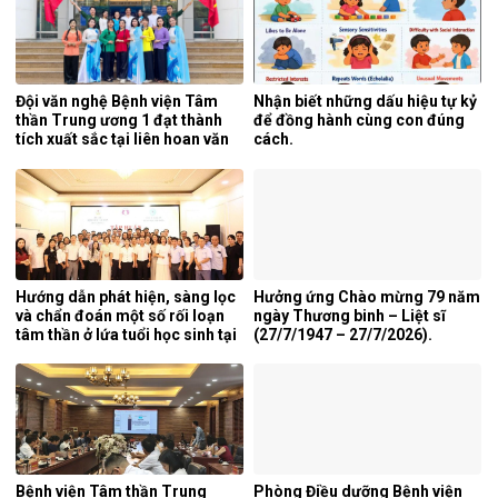
Trung ương 1.
Đội văn nghệ Bệnh viện Tâm
Nhận biết những dấu hiệu tự kỷ
thần Trung ương 1 đạt thành
để đồng hành cùng con đúng
tích xuất sắc tại liên hoan văn
cách.
nghệ quần chúng ngành y tế
lần thứ 5 năm 2026.
Hướng dẫn phát hiện, sàng lọc
Hưởng ứng Chào mừng 79 năm
và chẩn đoán một số rối loạn
ngày Thương binh – Liệt sĩ
tâm thần ở lứa tuổi học sinh tại
(27/7/1947 – 27/7/2026).
tỉnh Nghệ An.
Bệnh viện Tâm thần Trung
Phòng Điều dưỡng Bệnh viện