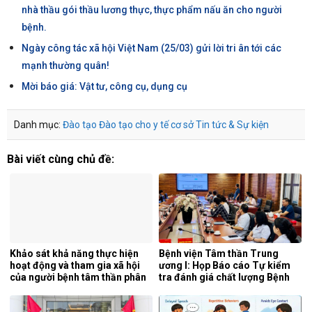
nhà thầu gói thầu lương thực, thực phẩm nấu ăn cho người
bệnh.
Ngày công tác xã hội Việt Nam (25/03) gửi lời tri ân tới các
mạnh thường quân!
Mời báo giá: Vật tư, công cụ, dụng cụ
Danh mục:
Đào tạo
Đào tạo cho y tế cơ sở
Tin tức & Sự kiện
Bài viết cùng chủ đề:
Khảo sát khả năng thực hiện
Bệnh viện Tâm thần Trung
hoạt động và tham gia xã hội
ương I: Họp Báo cáo Tự kiểm
của người bệnh tâm thần phân
tra đánh giá chất lượng Bệnh
liệt tại khoa phục hồi chức
viện 6 tháng đầu năm 2026.
năng, Bệnh viện Tâm thần