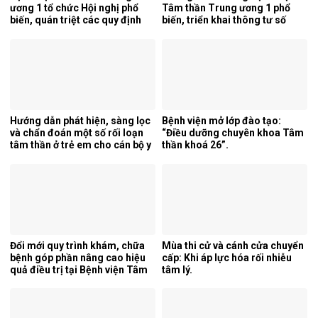
ương 1 tổ chức Hội nghị phổ
Tâm thần Trung ương 1 phổ
biến, quán triệt các quy định
biến, triển khai thông tư số
mới của pháp luật.
25/2026/TT-BYT về kỹ thuật
chuyên môn của điều dưỡng.
Hướng dẫn phát hiện, sàng lọc
Bệnh viện mở lớp đào tạo:
và chẩn đoán một số rối loạn
“Điều dưỡng chuyên khoa Tâm
tâm thần ở trẻ em cho cán bộ y
thần khoá 26”.
tế tỉnh Cao Bằng.
Đổi mới quy trình khám, chữa
Mùa thi cử và cánh cửa chuyển
bệnh góp phần nâng cao hiệu
cấp: Khi áp lực hóa rối nhiễu
quả điều trị tại Bệnh viện Tâm
tâm lý.
thần Trung ương 1.