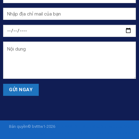
Bản quyền© bvtttw1-2026
ISTANASLOT - Situs Slot Online Gacor Via
Pulsa Tanpa Potongan 10K
sohibslot
SOHIBSLOT
sohibslot
sohibslot
istanaslot
istanaslot
liveamericanyogi.com
slot deposit pulsa
slot