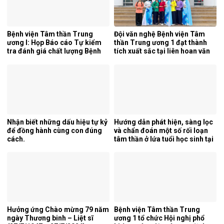
Bệnh viện Tâm thần Trung
Đội văn nghệ Bệnh viện Tâm
ương I: Họp Báo cáo Tự kiểm
thần Trung ương 1 đạt thành
tra đánh giá chất lượng Bệnh
tích xuất sắc tại liên hoan văn
viện 6 tháng đầu năm 2026.
nghệ quần chúng ngành y tế
lần thứ 5 năm 2026.
Nhận biết những dấu hiệu tự kỷ
Hướng dẫn phát hiện, sàng lọc
để đồng hành cùng con đúng
và chẩn đoán một số rối loạn
cách.
tâm thần ở lứa tuổi học sinh tại
tỉnh Nghệ An.
Hưởng ứng Chào mừng 79 năm
Bệnh viện Tâm thần Trung
ngày Thương binh – Liệt sĩ
ương 1 tổ chức Hội nghị phổ