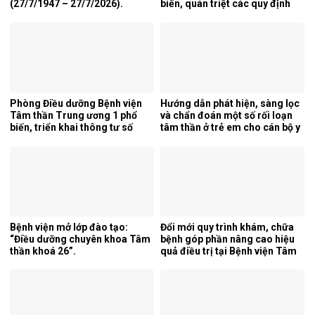
(27/7/1947 – 27/7/2026).
biến, quán triệt các quy định
mới của pháp luật.
Phòng Điều dưỡng Bệnh viện
Hướng dẫn phát hiện, sàng lọc
Tâm thần Trung ương 1 phổ
và chẩn đoán một số rối loạn
biến, triển khai thông tư số
tâm thần ở trẻ em cho cán bộ y
25/2026/TT-BYT về kỹ thuật
tế tỉnh Cao Bằng.
chuyên môn của điều dưỡng.
Bệnh viện mở lớp đào tạo:
Đổi mới quy trình khám, chữa
“Điều dưỡng chuyên khoa Tâm
bệnh góp phần nâng cao hiệu
thần khoá 26”.
quả điều trị tại Bệnh viện Tâm
thần Trung ương 1.