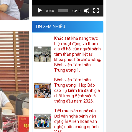
00:00
04:19
TIN XEM NHIỀU
Khảo sát khả năng thực
hiện hoạt động và tham
gia xã hội của người bệnh
tâm thần phân liệt tại
khoa phục hồi chức năng,
Bệnh viện Tâm thần
Trung ương 1.
Bệnh viện Tâm thần
Trung ương I: Họp Báo
cáo Tự kiểm tra đánh giá
chất lượng Bệnh viện 6
tháng đầu năm 2026.
Tiết mục văn nghệ của
Đội văn nghệ bệnh viện
đạt giải A liên hoan văn
nghệ quần chúng ngành
Y tế.