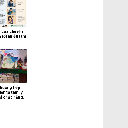
h cửa chuyển
a rối nhiễu tâm
 hướng tiếp
iện từ tâm lý
hồi chức năng.