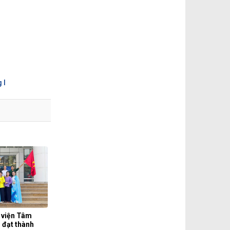
 I
 viện Tâm
 đạt thành