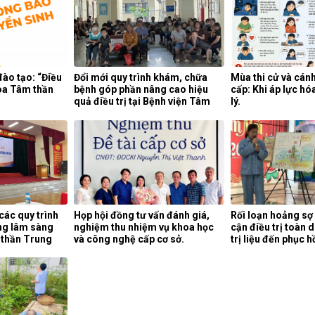
đào tạo: “Điều
Đổi mới quy trình khám, chữa
Mùa thi cử và cán
oa Tâm thần
bệnh góp phần nâng cao hiệu
cấp: Khi áp lực hó
quả điều trị tại Bệnh viện Tâm
lý.
thần Trung ương 1.
các quy trình
Họp hội đồng tư vấn đánh giá,
Rối loạn hoảng sợ
ng lâm sàng
nghiệm thu nhiệm vụ khoa học
cận điều trị toàn d
 thần Trung
và công nghệ cấp cơ sở.
trị liệu đến phục 