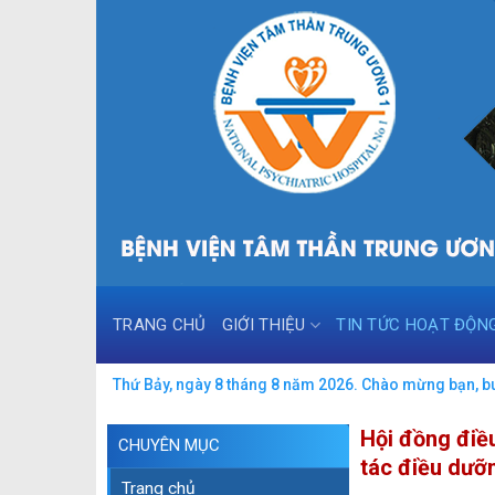
Skip
to
content
TRANG CHỦ
GIỚI THIỆU
TIN TỨC HOẠT ĐỘN
Thứ Bảy, ngày 8 tháng 8 năm 2026. Chào mừng bạn, bu
Hội đồng điề
CHUYÊN MỤC
tác điều dưỡ
Trang chủ