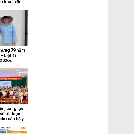
iên hoan văn
gành y tế lần
mừng 79 năm
 Liệt sĩ
/2026).
ện, sàng lọc
số rối loạn
cho cán bộ y