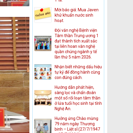
Mời báo giá: Mua Javen
khử khuẩn nước sinh
hoạt.
Đội văn nghệ Bệnh viện
Tâm thần Trung ương 1
đạt thành tích xuất sắc
tại liên hoan văn nghệ
quần chúng ngành y tế
lần thứ 5 năm 2026.
Nhận biết những dấu hiệu
tự kỷ để đồng hành cùng
con đúng cách.
Hướng dẫn phát hiện,
sàng lọc và chẩn đoán
một số rối loạn tâm thần
ở lứa tuổi học sinh tại tỉnh
Nghệ An.
Hưởng ứng Chào mừng
79 năm ngày Thương
binh – Liệt sĩ (27/7/1947