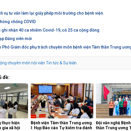
ch vụ tư vấn làm lại giấy phép môi trường cho bệnh viện.
phòng chống COVID
i ghi nhận 40 ca nhiễm Covid-19, có 25 ca cộng đồng
nạp Đảng viên mới
ệm Phó Giám đốc phụ trách chuyên môn bệnh viện Tâm thần Trung ương
ộng chuyên môn nội viện
Tin tức & Sự kiện
ủ đề:
 thực hiện
Bệnh viện Tâm thần Trung ương
Đội văn nghệ Bệnh
 gia xã hội
I: Họp Báo cáo Tự kiểm tra đánh
thần Trung ương 1