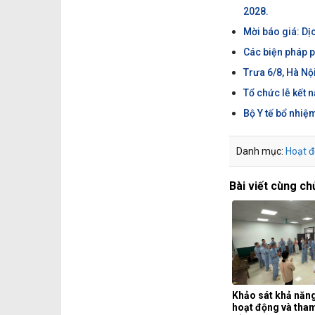
2028.
Mời báo giá: Dị
Các biện pháp 
Trưa 6/8, Hà Nộ
Tổ chức lễ kết 
Bộ Y tế bổ nhi
Danh mục:
Hoạt đ
Bài viết cùng ch
Khảo sát khả năng
hoạt động và tham