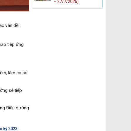
– 27/7/2026).
ác vấn đề:
iao tiếp ứng
iểm, làm cơ sở
ỡng sẽ tiếp
òng Điều dưỡng
m kỳ 2023-