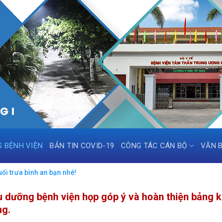
G BỆNH VIỆN
BẢN TIN COVID-19
CÔNG TÁC CÁN BỘ
VĂN 
ổi trưa bình an bạn nhé!
u dưỡng bệnh viện họp góp ý và hoàn thiện bảng 
ng.