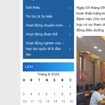
Giới thiệu
Ngày 04 tháng 09
hoàn thiện bảng 
Tin tức & Sự kiện
Bệnh viện, Chủ tị
họp có sự tham dự
Hoạt động chuyên môn
đồng Điều dưỡng 
Hoạt động đoàn thể
Hoạt động nghiên cứu –
hợp tác quốc tế & đào
tạo
LỊCH
Tháng 8 2026
H
B
T
N
S
B
C
1
2
3
4
5
6
7
8
9
10
11
12
13
14
15
16