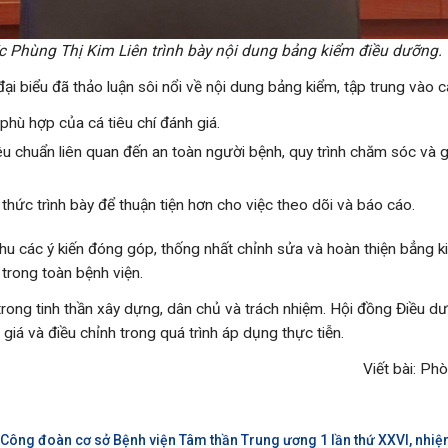
c Phùng Thị Kim Liên trình bày nội dung bảng kiểm điều dưỡng.
đại biểu đã thảo luận sôi nổi về nội dung bảng kiểm, tập trung vào c
phù hợp của cá tiêu chí đánh giá.
êu chuẩn liên quan đến an toàn người bệnh, quy trình chăm sóc và g
 thức trình bày để thuận tiện hơn cho việc theo dõi và báo cáo.
thu các ý kiến đóng góp, thống nhất chỉnh sửa và hoàn thiện bẳng k
 trong toàn bệnh viện.
trong tinh thần xây dựng, dân chủ và trách nhiệm. Hội đồng Điều dư
 giá và điều chỉnh trong quá trình áp dụng thực tiễn.
Viết bài: Ph
u Công đoàn cơ sở Bệnh viện Tâm thần Trung ương 1 lần thứ XXVI, nhiệ