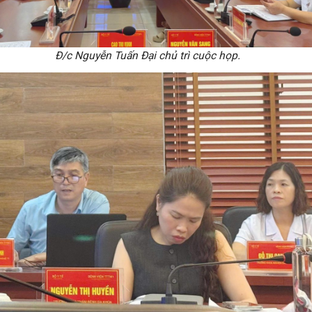
Đ/c Nguyễn Tuấn Đại chủ trì cuộc họp.