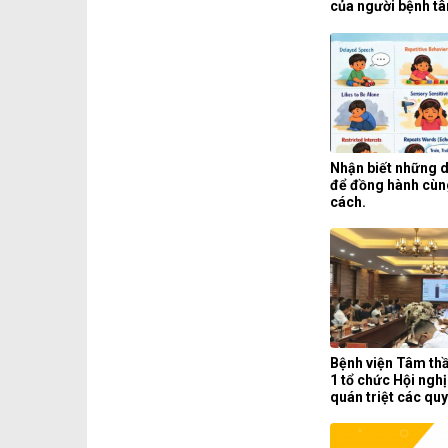
của người bệnh t
liệt tại khoa phục
Bệnh viện Tâm th
1.
Nhận biết những d
để đồng hành cùn
cách.
Bệnh viện Tâm th
1 tổ chức Hội nghị
quán triệt các qu
pháp luật.