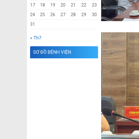
17
18
19
20
21
22
23
24
25
26
27
28
29
30
31
« Th7
SƠ ĐỒ BỆNH VIỆN