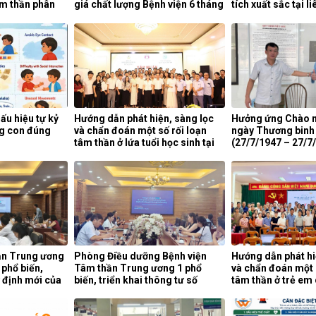
âm thần phân
giá chất lượng Bệnh viện 6 tháng
tích xuất sắc tại l
 hồi chức năng,
đầu năm 2026.
nghệ quần chúng n
ần Trung ương
thứ 5 năm 2026.
ấu hiệu tự kỷ
Hướng dẫn phát hiện, sàng lọc
Hưởng ứng Chào 
g con đúng
và chẩn đoán một số rối loạn
ngày Thương binh –
tâm thần ở lứa tuổi học sinh tại
(27/7/1947 – 27/7
tỉnh Nghệ An.
ần Trung ương
Phòng Điều dưỡng Bệnh viện
Hướng dẫn phát hi
 phổ biến,
Tâm thần Trung ương 1 phổ
và chẩn đoán một 
y định mới của
biến, triển khai thông tư số
tâm thần ở trẻ em 
25/2026/TT-BYT về kỹ thuật
tế tỉnh Cao Bằng.
chuyên môn của điều dưỡng.