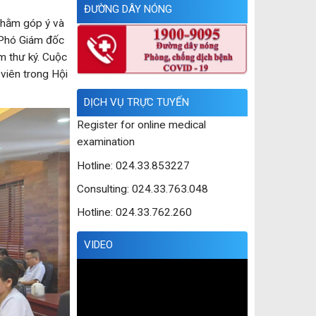
ĐƯỜNG DÂY NÓNG
nhằm góp ý và
 Phó Giám đốc
m thư ký. Cuộc
viên trong Hội
DỊCH VỤ TRỰC TUYẾN
Register for online medical
examination
Hotline: 024.33.853227
Consulting: 024.33.763.048
Hotline: 024.33.762.260
VIDEO
Trình
chơi
Video