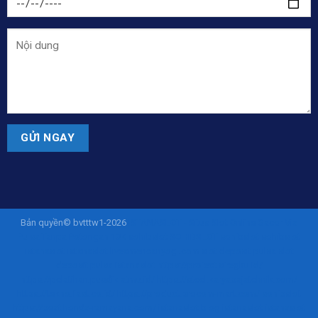
Bản quyền© bvtttw1-2026
ISTANASLOT - Situs Slot Online Gacor Via
Pulsa Tanpa Potongan 10K
sohibslot
SOHIBSLOT
sohibslot
sohibslot
istanaslot
istanaslot
liveamericanyogi.com
slot deposit pulsa
slot
deposit pulsa
istanaslot
https://project.siregku.id/
https://pelatihan.pusdiklatmu.id/
https://steel.karyabajatehnik.com/
https://tekno.fast.co.id/
https://product.procom-mart.com/
sohibslot
https://beat.honda-ramayana.com/
istanaslot.blog
istanaslot
istanaslot