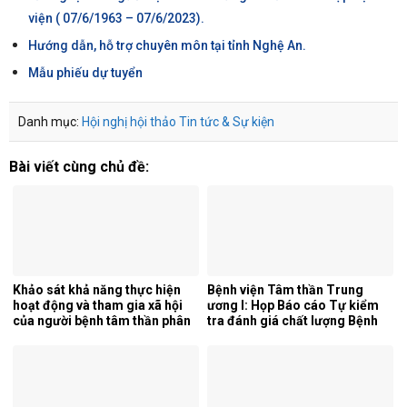
viện ( 07/6/1963 – 07/6/2023).
Hướng dẫn, hỗ trợ chuyên môn tại tỉnh Nghệ An.
Mẫu phiếu dự tuyển
Danh mục:
Hội nghị hội thảo
Tin tức & Sự kiện
Bài viết cùng chủ đề:
Khảo sát khả năng thực hiện
Bệnh viện Tâm thần Trung
hoạt động và tham gia xã hội
ương I: Họp Báo cáo Tự kiểm
của người bệnh tâm thần phân
tra đánh giá chất lượng Bệnh
liệt tại khoa phục hồi chức
viện 6 tháng đầu năm 2026.
năng, Bệnh viện Tâm thần
Trung ương 1.