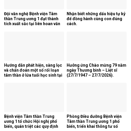
Đội văn nghệ Bệnh viện Tâm
Nhận biết những dấu hiệu tự kỷ
thần Trung ương 1 đạt thành
để đồng hành cùng con đúng
tích xuất sắc tại liên hoan văn
cách.
nghệ quần chúng ngành y tế
lần thứ 5 năm 2026.
Hướng dẫn phát hiện, sàng lọc
Hưởng ứng Chào mừng 79 năm
và chẩn đoán một số rối loạn
ngày Thương binh – Liệt sĩ
tâm thần ở lứa tuổi học sinh tại
(27/7/1947 – 27/7/2026).
tỉnh Nghệ An.
Bệnh viện Tâm thần Trung
Phòng Điều dưỡng Bệnh viện
ương 1 tổ chức Hội nghị phổ
Tâm thần Trung ương 1 phổ
biến, quán triệt các quy định
biến, triển khai thông tư số