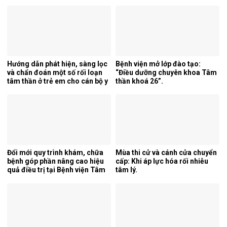
mới của pháp luật.
25/2026/TT-BYT về kỹ thuật
chuyên môn của điều dưỡng.
Hướng dẫn phát hiện, sàng lọc
Bệnh viện mở lớp đào tạo:
và chẩn đoán một số rối loạn
“Điều dưỡng chuyên khoa Tâm
tâm thần ở trẻ em cho cán bộ y
thần khoá 26”.
tế tỉnh Cao Bằng.
Đổi mới quy trình khám, chữa
Mùa thi cử và cánh cửa chuyển
bệnh góp phần nâng cao hiệu
cấp: Khi áp lực hóa rối nhiễu
quả điều trị tại Bệnh viện Tâm
tâm lý.
thần Trung ương 1.