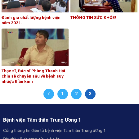
Đánh giá chất lượng bệnh viện
THÔNG TIN SỨC KHỎE!
năm 2021.
Thạc sĩ, Bác sĩ Phùng Thanh Hải
chia sẻ chuyên sâu về bệnh suy
nhược thần kinh
1
2
3
Bệnh viện Tâm thần Trung Ương 1
Cổng thông tin điện tử bệnh viện Tâm thần Trung ương 1
Địa chỉ: Xã Thường Tín - Hà Nội