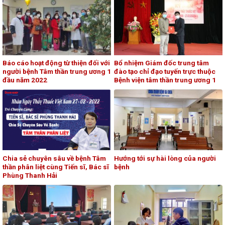
Báo cáo hoạt động từ thiện đối với
Bổ nhiệm Giám đốc trung tâm
người bệnh Tâm thần trung ương 1
đào tạo chỉ đạo tuyến trực thuộc
đầu năm 2022
Bệnh viện tâm thần trung ương 1
Chia sẻ chuyên sâu về bệnh Tâm
Hướng tới sự hài lòng của người
thần phân liệt cùng Tiến sĩ, Bác sĩ
bệnh
Phùng Thanh Hải