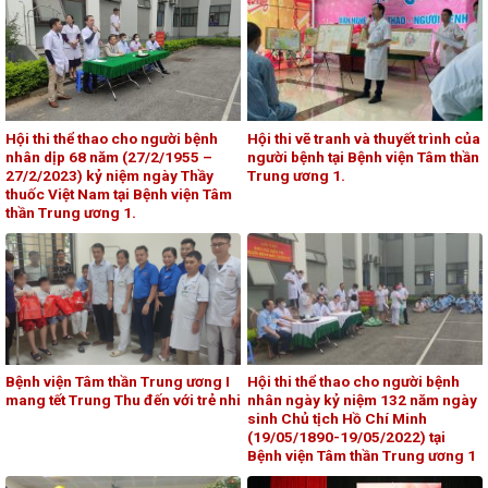
Hội thi thể thao cho người bệnh
Hội thi vẽ tranh và thuyết trình của
nhân dịp 68 năm (27/2/1955 –
người bệnh tại Bệnh viện Tâm thần
27/2/2023) kỷ niệm ngày Thầy
Trung ương 1.
thuốc Việt Nam tại Bệnh viện Tâm
thần Trung ương 1.
Bệnh viện Tâm thần Trung ương I
Hội thi thể thao cho người bệnh
mang tết Trung Thu đến với trẻ nhi
nhân ngày kỷ niệm 132 năm ngày
sinh Chủ tịch Hồ Chí Minh
(19/05/1890-19/05/2022) tại
Bệnh viện Tâm thần Trung ương 1