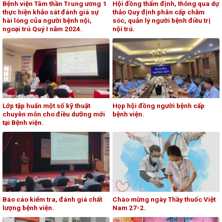
Bệnh viện Tâm thần Trung ương 1
Hội đồng thẩm định, thông qua dự
thực hiện khảo sát đánh giá sự
thảo Quy định phân cấp chăm
hài lòng của người bệnh nội,
sóc, quản lý người bệnh điều trị
ngoại trú Quý I năm 2024.
nội trú.
Lớp tập huấn một số kỹ thuật
Họp hội đồng người bệnh cấp
chuyên môn cho điều dưỡng mới
bệnh viện.
tại Bệnh viện.
Báo cáo kiểm tra, đánh giá chất
Chào mừng ngày Thầy thuốc Việt
lượng bệnh viện.
Nam 27-2.