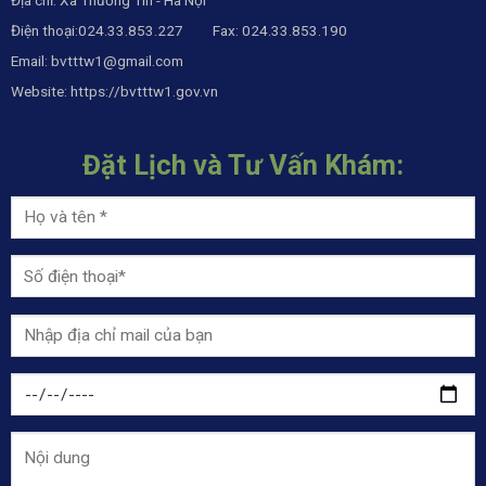
Điện thoại:024.33.853.227 Fax: 024.33.853.190
Email:
bvtttw1@gmail.com
Website:
https://bvtttw1.gov.vn
Đặt Lịch và Tư Vấn Khám: