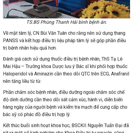
TS.BS Phùng Thanh Hải bình bệnh án.
Về mặt tâm lý, CN Bùi Văn Tuân cho rằng nên sử dụng thang
PANSS và kết hợp điều trị liệu pháp tâm lý sẽ góp phần điều
trị bệnh nhân hiệu quả hơn.
Đánh giá cách sử dụng thuốc điều trị bệnh nhân, ThS Tạ Lê
Mai Hậu – Trưởng khoa Dược lưu ý Bác sĩ khi phối hợp thuốc
Haloperidol và Aminazin cần theo dõi QTC trên ECG, Anafranil
nên tăng liều từ từ.
Phần chăm sóc bệnh nhân, điều dưỡng ngoài chăm sóc chế
độ dinh dưỡng cần theo dõi sát cảm xúc, hành vi, diễn biến
hàng ngày của người bệnh và kiểm tra mạch để cung cấp cho
bác sỹ có phác đồ điều trị hợp lý.
Kết thúc buổi sinh hoạt khoa học, BSCKII Nguyễn Tuấn Đại đã
rút ra một số kinh nghiệm cho Khoa Điều trị tự nguyện, cũng