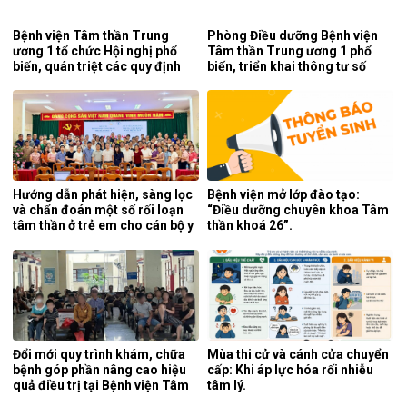
Bệnh viện Tâm thần Trung
Phòng Điều dưỡng Bệnh viện
ương 1 tổ chức Hội nghị phổ
Tâm thần Trung ương 1 phổ
biến, quán triệt các quy định
biến, triển khai thông tư số
mới của pháp luật.
25/2026/TT-BYT về kỹ thuật
chuyên môn của điều dưỡng.
Hướng dẫn phát hiện, sàng lọc
Bệnh viện mở lớp đào tạo:
và chẩn đoán một số rối loạn
“Điều dưỡng chuyên khoa Tâm
tâm thần ở trẻ em cho cán bộ y
thần khoá 26”.
tế tỉnh Cao Bằng.
Đổi mới quy trình khám, chữa
Mùa thi cử và cánh cửa chuyển
bệnh góp phần nâng cao hiệu
cấp: Khi áp lực hóa rối nhiễu
quả điều trị tại Bệnh viện Tâm
tâm lý.
thần Trung ương 1.