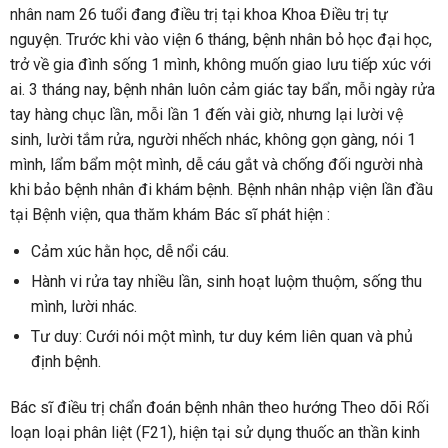
nhân nam 26 tuổi đang điều trị tại khoa Khoa Điều trị tự
nguyện. Trước khi vào viện 6 tháng, bệnh nhân bỏ học đại học,
trở về gia đình sống 1 mình, không muốn giao lưu tiếp xúc với
ai. 3 tháng nay, bệnh nhân luôn cảm giác tay bẩn, mỗi ngày rửa
tay hàng chục lần, mỗi lần 1 đến vài giờ, nhưng lại lười vệ
sinh, lười tắm rửa, người nhếch nhác, không gọn gàng, nói 1
mình, lẩm bẩm một mình, dễ cáu gắt và chống đối người nhà
khi bảo bệnh nhân đi khám bệnh. Bệnh nhân nhập viện lần đầu
tại Bệnh viện, qua thăm khám Bác sĩ phát hiện :
Cảm xúc hằn học, dễ nổi cáu.
Hành vi rửa tay nhiều lần, sinh hoạt luộm thuộm, sống thu
mình, lười nhác.
Tư duy: Cưới nói một mình, tư duy kém liên quan và phủ
định bệnh.
Bác sĩ điều trị chẩn đoán bệnh nhân theo hướng Theo dõi Rối
loạn loại phân liệt (F21), hiện tại sử dụng thuốc an thần kinh