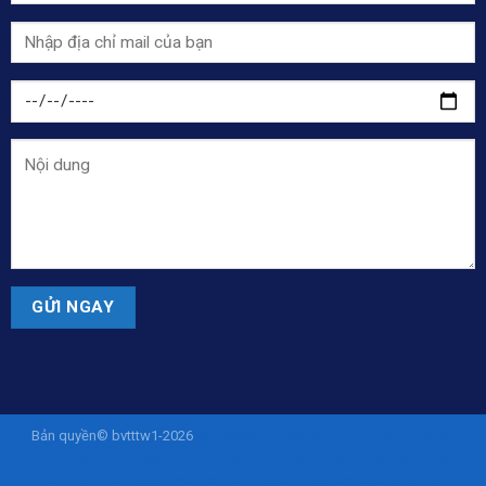
Bản quyền© bvtttw1-2026
ISTANASLOT - Situs Slot Online Gacor Via
Pulsa Tanpa Potongan 10K
sohibslot
SOHIBSLOT
sohibslot
sohibslot
istanaslot
istanaslot
liveamericanyogi.com
slot deposit pulsa
slot