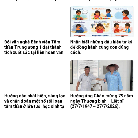
liệt tại khoa phục hồi chức
viện 6 tháng đầu năm 2026.
năng, Bệnh viện Tâm thần
Trung ương 1.
Đội văn nghệ Bệnh viện Tâm
Nhận biết những dấu hiệu tự kỷ
thần Trung ương 1 đạt thành
để đồng hành cùng con đúng
tích xuất sắc tại liên hoan văn
cách.
nghệ quần chúng ngành y tế
lần thứ 5 năm 2026.
Hướng dẫn phát hiện, sàng lọc
Hưởng ứng Chào mừng 79 năm
và chẩn đoán một số rối loạn
ngày Thương binh – Liệt sĩ
tâm thần ở lứa tuổi học sinh tại
(27/7/1947 – 27/7/2026).
tỉnh Nghệ An.