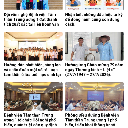
Đội văn nghệ Bệnh viện Tâm
Nhận biết những dấu hiệu tự kỷ
thần Trung ương 1 đạt thành
để đồng hành cùng con đúng
tích xuất sắc tại liên hoan văn
cách.
nghệ quần chúng ngành y tế
lần thứ 5 năm 2026.
Hướng dẫn phát hiện, sàng lọc
Hưởng ứng Chào mừng 79 năm
và chẩn đoán một số rối loạn
ngày Thương binh – Liệt sĩ
tâm thần ở lứa tuổi học sinh tại
(27/7/1947 – 27/7/2026).
tỉnh Nghệ An.
Bệnh viện Tâm thần Trung
Phòng Điều dưỡng Bệnh viện
ương 1 tổ chức Hội nghị phổ
Tâm thần Trung ương 1 phổ
biến, quán triệt các quy định
biến, triển khai thông tư số