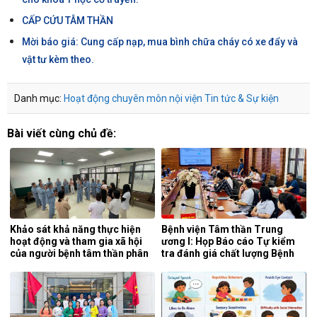
CẤP CỨU TÂM THẦN
Mời báo giá: Cung cấp nạp, mua bình chữa cháy có xe đẩy và
vật tư kèm theo.
Danh mục:
Hoạt động chuyên môn nội viện
Tin tức & Sự kiện
Bài viết cùng chủ đề:
Khảo sát khả năng thực hiện
Bệnh viện Tâm thần Trung
hoạt động và tham gia xã hội
ương I: Họp Báo cáo Tự kiểm
của người bệnh tâm thần phân
tra đánh giá chất lượng Bệnh
liệt tại khoa phục hồi chức
viện 6 tháng đầu năm 2026.
năng, Bệnh viện Tâm thần
Trung ương 1.