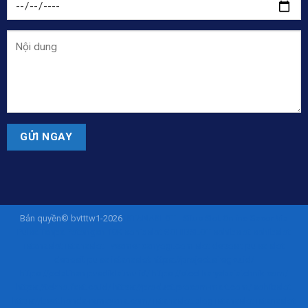
Bản quyền© bvtttw1-2026
ISTANASLOT - Situs Slot Online Gacor Via
Pulsa Tanpa Potongan 10K
sohibslot
SOHIBSLOT
sohibslot
sohibslot
istanaslot
istanaslot
liveamericanyogi.com
slot deposit pulsa
slot
deposit pulsa
istanaslot
https://project.siregku.id/
https://pelatihan.pusdiklatmu.id/
https://steel.karyabajatehnik.com/
https://tekno.fast.co.id/
https://product.procom-mart.com/
sohibslot
https://beat.honda-ramayana.com/
istanaslot.blog
istanaslot
istanaslot