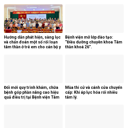
mới của pháp luật.
25/2026/TT-BYT về kỹ thuật
chuyên môn của điều dưỡng.
Hướng dẫn phát hiện, sàng lọc
Bệnh viện mở lớp đào tạo:
và chẩn đoán một số rối loạn
“Điều dưỡng chuyên khoa Tâm
tâm thần ở trẻ em cho cán bộ y
thần khoá 26”.
tế tỉnh Cao Bằng.
Đổi mới quy trình khám, chữa
Mùa thi cử và cánh cửa chuyển
bệnh góp phần nâng cao hiệu
cấp: Khi áp lực hóa rối nhiễu
quả điều trị tại Bệnh viện Tâm
tâm lý.
thần Trung ương 1.