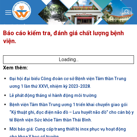
Skip
to
content
Báo cáo kiểm tra, đánh giá chất lượng bệnh
viện.
Loading...
Xem thêm:
Đại hội đại biểu Công đoàn cơ sở Bệnh viện Tâm thần Trung
ương 1 lần thứ XXVI, nhiệm kỳ 2023-2028.
Lễ phát động tháng vì hành động môi trường
Bệnh viện Tâm thần Trung ương 1 triển khai chuyển giao gói
“Kỹ thuật ghi, đọc điện não đồ – Lưu huyết não đồ” cho cán bộ y
tế Bệnh viện Sức khỏe Tâm thần Thái Bình.
Mời báo giá: Cung cấp trang thiết bị inox phục vụ hoạt động
cho khoa Y học cổ truyền.