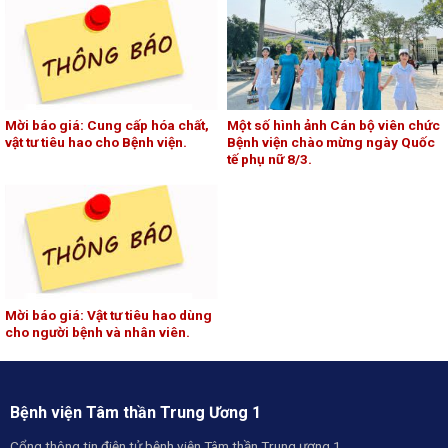
Mời báo giá: Cung cấp hóa chất,
Một số hình ảnh Cán bộ viên chức
vật tư tiêu hao cho Bệnh viện.
Bệnh viện chào mừng ngày Quốc
tế phụ nữ 8/3.
Mời báo giá: Vật tư tiêu hao dùng
cho người bệnh và nhân viên.
Bệnh viện Tâm thần Trung Ương 1
Cổng thông tin điện tử bệnh viện Tâm thần Trung ương 1