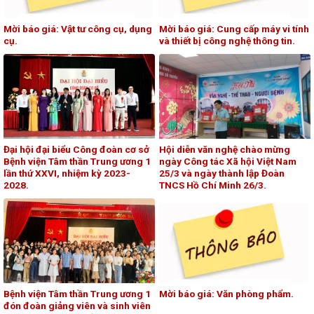
Mời báo giá: Vật tư công cụ, dụng
Mời báo giá: Cung cấp máy vi tính
cụ.
và thiết bị công nghệ thông tin.
Đại hội đại biểu Công đoàn cơ sở
Hội diễn văn nghệ chào mừng
Bệnh viện Tâm thần Trung ương 1
ngày Công tác Xã hội Việt Nam
lần thứ XXVI, nhiệm kỳ 2023-
25/3 và ngày thành lập Đoàn
2028.
TNCS Hồ Chí Minh 26/3.
Bệnh viện Tâm thần Trung ương 1
Mời báo giá: Văn phòng phẩm.
đón đoàn giảng viên và sinh viên