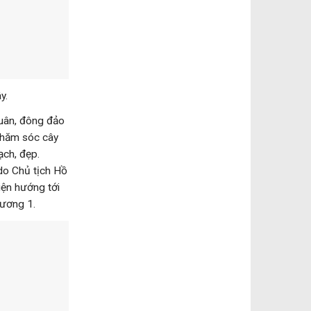
y.
uân, đông đảo
chăm sóc cây
ạch, đẹp.
do Chủ tịch Hồ
iện hướng tới
 ương 1.