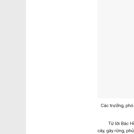
Các trưởng, phó
Từ lời Bác Hồ dạ
cây, gây rừng, ph