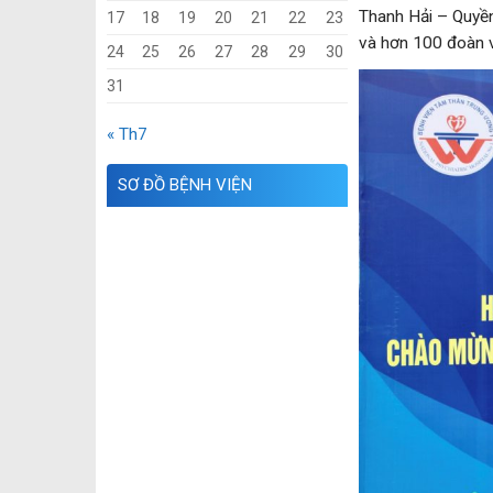
Thanh Hải – Quyền
17
18
19
20
21
22
23
và hơn 100 đoàn vi
24
25
26
27
28
29
30
31
« Th7
SƠ ĐỒ BỆNH VIỆN