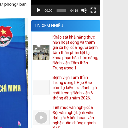
oa/ phòng/ ban
00:00
04:19
TIN XEM NHIỀU
Khảo sát khả năng thực
hiện hoạt động và tham
gia xã hội của người bệnh
tâm thần phân liệt tại
khoa phục hồi chức năng,
Bệnh viện Tâm thần
Trung ương 1.
Bệnh viện Tâm thần
Trung ương I: Họp Báo
cáo Tự kiểm tra đánh giá
chất lượng Bệnh viện 6
tháng đầu năm 2026.
Tiết mục văn nghệ của
Đội văn nghệ bệnh viện
đạt giải A liên hoan văn
nghệ quần chúng ngành
Y tế.