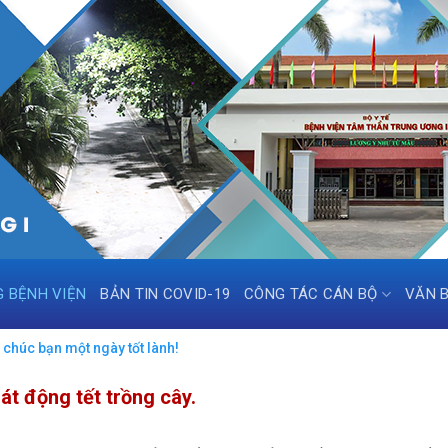
G BỆNH VIỆN
BẢN TIN COVID-19
CÔNG TÁC CÁN BỘ
VĂN 
chúc bạn một ngày tốt lành!
át động tết trồng cây.