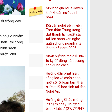
Mời báo giá: Mua Javen
khử khuẩn nước sinh
hoạt.
ết trồng cây
Đội văn nghệ Bệnh viện
Tâm thần Trung ương 1
đạt thành tích xuất sắc
n như ô nhiễm
tại liên hoan văn nghệ
ạn hán…thì công
quần chúng ngành y tế
lần thứ 5 năm 2026.
chính sách
 nước Việt
Nhận biết những dấu hiệu
tự kỷ để đồng hành cùng
con đúng cách.
Hướng dẫn phát hiện,
sàng lọc và chẩn đoán
một số rối loạn tâm thần
ở lứa tuổi học sinh tại tỉnh
Nghệ An.
Hưởng ứng Chào mừng
79 năm ngày Thương
binh – Liệt sĩ (27/7/1947