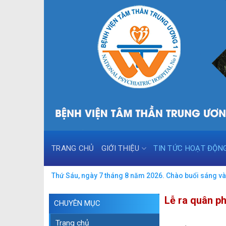
Skip
to
content
TRANG CHỦ
GIỚI THIỆU
TIN TỨC HOẠT ĐỘN
Thứ Sáu, ngày 7 tháng 8 năm 2026. Chào buổi sáng và 
Lễ ra quân ph
CHUYÊN MỤC
Trang chủ