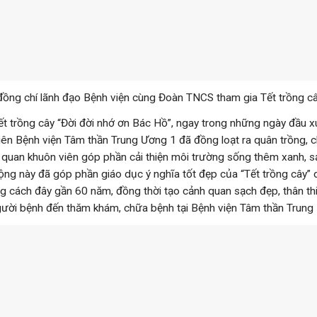
đồng chí lãnh đạo Bệnh viện cùng Đoàn TNCS tham gia Tết trồng câ
ồng cây “Đời đời nhớ ơn Bác Hồ”, ngay trong những ngày đầu x
iên Bệnh viện Tâm thần Trung Ương 1 đã đồng loạt ra quân trồng, 
h quan khuôn viên góp phần cải thiện môi trường sống thêm xanh, s
ng này đã góp phần giáo dục ý nghĩa tốt đẹp của “Tết trồng cây” 
g cách đây gần 60 năm, đồng thời tạo cảnh quan sạch đẹp, thân th
gười bệnh đến thăm khám, chữa bệnh tại Bệnh viện Tâm thần Trung