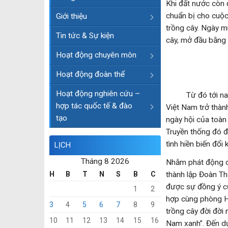
Khi đất nước còn đ
chuẩn bị cho cuộc
Giới thiệu
trồng cây. Ngày m
Tin tức & Sự kiện
cây, mở đầu bằng h
Hoạt động chuyên môn
Hoạt động đoàn thể
Hoạt động nghiên cứu –
Từ đó tới nay, câ
hợp tác quốc tế & đào
Việt Nam trở thàn
tạo
ngày hội của toàn 
Truyền thống đó đã
tình hiền biến đổi
LỊCH
Tháng 8 2026
Nhằm phát động cá
H
B
T
N
S
B
C
thành lập Đoàn T
được sự đồng ý c
1
2
hợp cùng phòng Hà
3
4
5
6
7
8
9
trồng cây đời đời 
10
11
12
13
14
15
16
Nam xanh”. Đến d