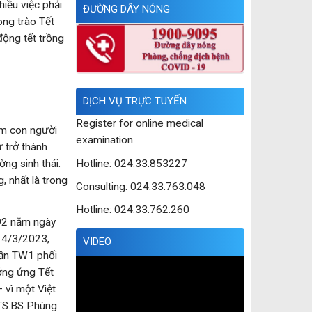
hiều việc phải
ĐƯỜNG DÂY NÓNG
ong trào Tết
động tết trồng
DỊCH VỤ TRỰC TUYẾN
Register for online medical
im con người
examination
ự trở thành
Hotline: 024.33.853227
ng sinh thái.
, nhất là trong
Consulting: 024.33.763.048
Hotline: 024.33.762.260
 92 năm ngày
14/3/2023,
VIDEO
hần TW1 phối
Trình
ởng ứng Tết
chơi
 vì một Việt
Video
 TS.BS Phùng