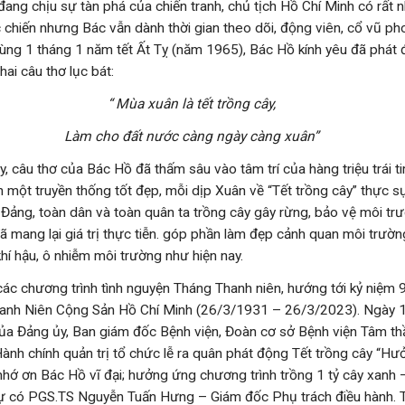
ang chịu sự tàn phá của chiến tranh, chủ tịch Hồ Chí Minh có rất n
 chiến nhưng Bác vẫn dành thời gian theo dõi, động viên, cổ vũ ph
ùng 1 tháng 1 năm tết Ất Tỵ (năm 1965), Bác Hồ kính yêu đã phát 
ai câu thơ lục bát:
“ Mùa xuân là tết trồng cây,
Làm cho đất nước càng ngày càng xuân”
u thơ của Bác Hồ đã thấm sâu vào tâm trí của hàng triệu trái t
h một truyền thống tốt đẹp, mỗi dịp Xuân về “Tết trồng cây” thực s
Đảng, toàn dân và toàn quân ta trồng cây gây rừng, bảo vệ môi trườ
 mang lại giá trị thực tiễn. góp phần làm đẹp cảnh quan môi trường
 khí hậu, ô nhiễm môi trường như hiện nay.
c chương trình tình nguyện Tháng Thanh niên, hướng tới kỷ niệm
hanh Niên Cộng Sản Hồ Chí Minh (26/3/1931 – 26/3/2023). Ngày 
ủa Đảng ủy, Ban giám đốc Bệnh viện, Đoàn cơ sở Bệnh viện Tâm t
nh chính quản trị tổ chức lễ ra quân phát động Tết trồng cây “Hư
nhớ ơn Bác Hồ vĩ đại; hưởng ứng chương trình trồng 1 tỷ cây xanh –
ự có PGS.TS Nguyễn Tuấn Hưng – Giám đốc Phụ trách điều hành.