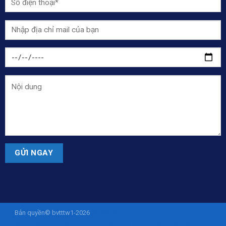
Bản quyền© bvtttw1-2026
ISTANASLOT - Situs Slot Online Gacor Via
Pulsa Tanpa Potongan 10K
sohibslot
SOHIBSLOT
sohibslot
sohibslot