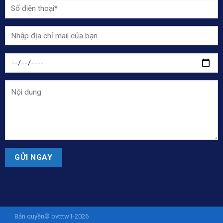
Bản quyền© bvtttw1-2026
ISTANASLOT - Situs Slot Online Gacor Via