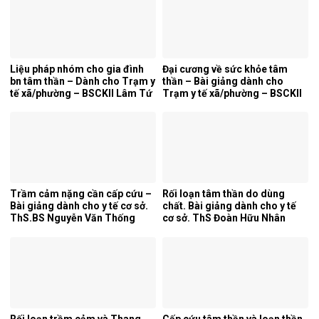
Liệu pháp nhóm cho gia đình
Đại cương về sức khỏe tâm
bn tâm thần – Dành cho Trạm y
thần – Bài giảng dành cho
tế xã/phường – BSCKII Lâm Tứ
Trạm y tế xã/phường – BSCKII
Trung
Lâm Tứ Trung
Trầm cảm nặng cần cấp cứu –
Rối loạn tâm thần do dùng
Bài giảng dành cho y tế cơ sở.
chất. Bài giảng dành cho y tế
ThS.BS Nguyễn Văn Thống
cơ sở. ThS Đoàn Hữu Nhân
Rối loạn trầm cảm và Thang
Cấp cứu tâm thần và loạn thần