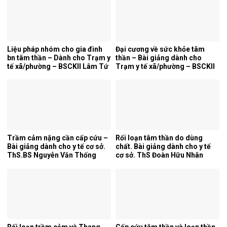
Liệu pháp nhóm cho gia đình
Đại cương về sức khỏe tâm
bn tâm thần – Dành cho Trạm y
thần – Bài giảng dành cho
tế xã/phường – BSCKII Lâm Tứ
Trạm y tế xã/phường – BSCKII
Trung
Lâm Tứ Trung
Trầm cảm nặng cần cấp cứu –
Rối loạn tâm thần do dùng
Bài giảng dành cho y tế cơ sở.
chất. Bài giảng dành cho y tế
ThS.BS Nguyễn Văn Thống
cơ sở. ThS Đoàn Hữu Nhân
Rối loạn trầm cảm và Thang
Cấp cứu tâm thần và loạn thần