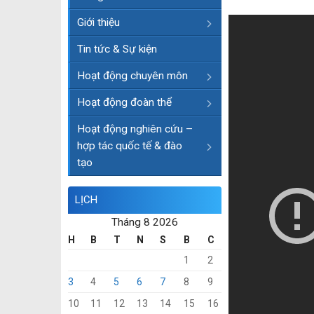
Giới thiệu
Tin tức & Sự kiện
Hoạt động chuyên môn
Hoạt động đoàn thể
Hoạt động nghiên cứu –
hợp tác quốc tế & đào
tạo
LỊCH
Tháng 8 2026
H
B
T
N
S
B
C
1
2
3
4
5
6
7
8
9
10
11
12
13
14
15
16