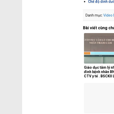
Chế độ dinh dưỡ
Danh mục:
Video 
Bài viết cùng ch
Giáo dục tâm lý 
đình bệnh nhân B
CTV y tế . BSCKII