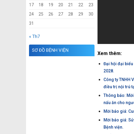
17
18
19
20
21
22
23
24
25
26
27
28
29
30
31
« Th7
SƠ ĐỒ BỆNH VIỆN
Xem thêm:
Đại hội đại biể
2028.
Công ty TNHH V
điều trị nội tr
Thông báo: Mời 
nấu ăn cho ngư
Mời báo giá: C
Mời báo giá: S
Bệnh viện.