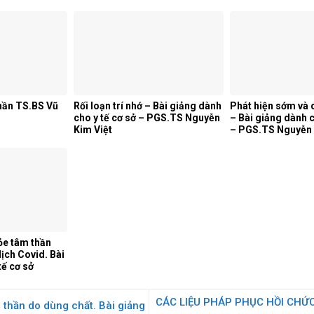
hần TS.BS Vũ
Rối loạn trí nhớ – Bài giảng dành
Phát hiện sớm và 
cho y tế cơ sở – PGS.TS Nguyễn
– Bài giảng dành c
Kim Việt
– PGS.TS Nguyễn 
e tâm thần
ịch Covid. Bài
tế cơ sở
CÁC LIỆU PHÁP PHỤC HỒI CHỨC
 thần do dùng chất. Bài giảng