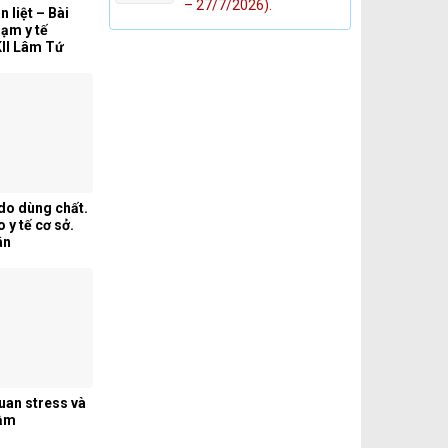
– 27/7/2026).
 liệt – Bài
ạm y tế
II Lâm Tứ
 do dùng chất.
 y tế cơ sở.
ân
quan stress và
Cầm