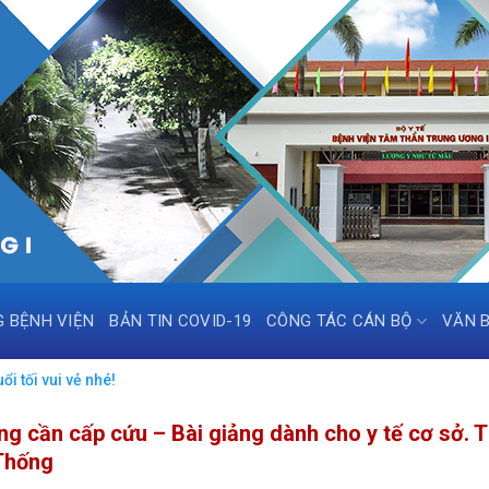
G BỆNH VIỆN
BẢN TIN COVID-19
CÔNG TÁC CÁN BỘ
VĂN 
i tối vui vẻ nhé!
g cần cấp cứu – Bài giảng dành cho y tế cơ sở. 
Thống