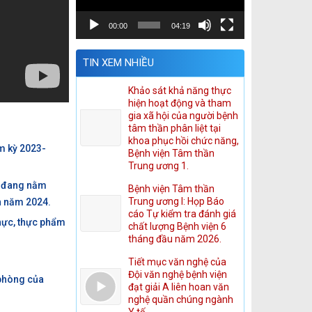
00:00
04:19
TIN XEM NHIỀU
Khảo sát khả năng thực
hiện hoạt động và tham
gia xã hội của người bệnh
tâm thần phân liệt tại
khoa phục hồi chức năng,
m kỳ 2023-
Bệnh viện Tâm thần
Trung ương 1.
h đang nằm
Bệnh viện Tâm thần
Trung ương I: Họp Báo
ìn năm 2024.
cáo Tự kiểm tra đánh giá
thực, thực phẩm
chất lượng Bệnh viện 6
tháng đầu năm 2026.
Tiết mục văn nghệ của
Đội văn nghệ bệnh viện
 phòng của
đạt giải A liên hoan văn
nghệ quần chúng ngành
Y tế.