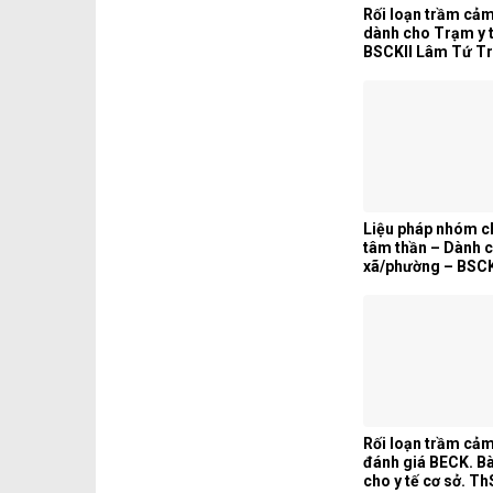
Rối loạn trầm cảm
dành cho Trạm y 
BSCKII Lâm Tứ T
Liệu pháp nhóm ch
tâm thần – Dành c
xã/phường – BSCK
Trung
Rối loạn trầm cả
đánh giá BECK. Bà
cho y tế cơ sở. T