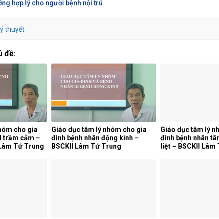
ng hợp lý cho người bệnh nội trú
lý thuyết
ủ đề:
nhóm cho gia
Giáo dục tâm lý nhóm cho gia
Giáo dục tâm lý n
N trầm cảm –
đình bệnh nhân động kinh –
đình bệnh nhân tâ
 Lâm Tứ Trung
BSCKII Lâm Tứ Trung
liệt – BSCKII Lâm