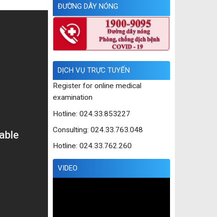
ĐƯỜNG DÂY NÓNG
DỊCH VỤ TRỰC TUYẾN
Register for online medical
examination
Hotline: 024.33.853227
Consulting: 024.33.763.048
Hotline: 024.33.762.260
VIDEO
Trình
chơi
Video