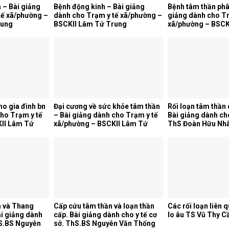
 – Bài giảng
Bệnh động kinh – Bài giảng
Bệnh tâm thần phân
tế xã/phường –
dành cho Trạm y tế xã/phường –
giảng dành cho Tr
rung
BSCKII Lâm Tứ Trung
xã/phường – BSCK
Trung
o gia đình bn
Đại cương về sức khỏe tâm thần
Rối loạn tâm thần
ho Trạm y tế
– Bài giảng dành cho Trạm y tế
Bài giảng dành cho
II Lâm Tứ
xã/phường – BSCKII Lâm Tứ
ThS Đoàn Hữu Nh
Trung
m và Thang
Cấp cứu tâm thần và loạn thần
Các rối loạn liên 
i giảng dành
cấp. Bài giảng dành cho y tế cơ
lo âu TS Vũ Thy 
hS.BS Nguyễn
sở. ThS.BS Nguyễn Văn Thống