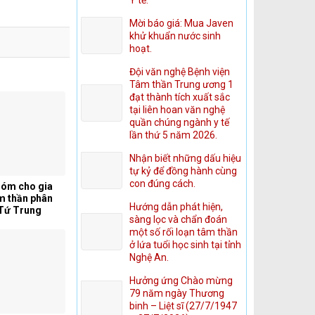
Mời báo giá: Mua Javen
khử khuẩn nước sinh
hoạt.
Đội văn nghệ Bệnh viện
Tâm thần Trung ương 1
đạt thành tích xuất sắc
tại liên hoan văn nghệ
quần chúng ngành y tế
lần thứ 5 năm 2026.
Nhận biết những dấu hiệu
tự kỷ để đồng hành cùng
con đúng cách.
hóm cho gia
m thần phân
Hướng dẫn phát hiện,
 Tứ Trung
sàng lọc và chẩn đoán
một số rối loạn tâm thần
ở lứa tuổi học sinh tại tỉnh
Nghệ An.
Hưởng ứng Chào mừng
79 năm ngày Thương
binh – Liệt sĩ (27/7/1947