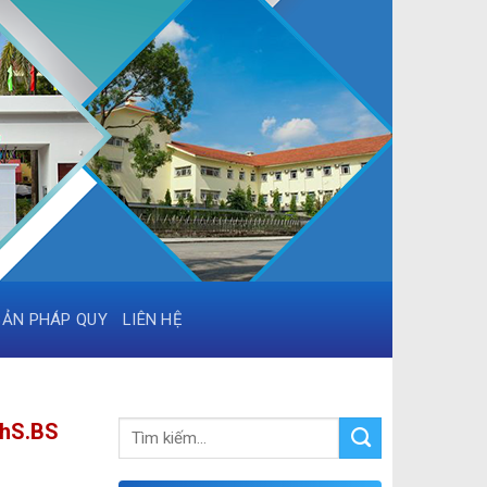
BẢN PHÁP QUY
LIÊN HỆ
ThS.BS