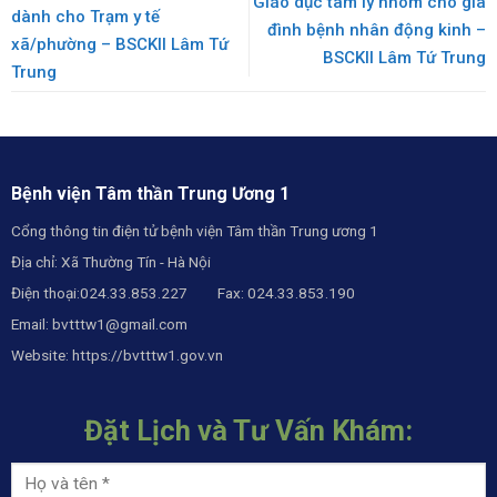
Giáo dục tâm lý nhóm cho gia
dành cho Trạm y tế
đình bệnh nhân động kinh –
xã/phường – BSCKII Lâm Tứ
BSCKII Lâm Tứ Trung
Trung
Bệnh viện Tâm thần Trung Ương 1
Cổng thông tin điện tử bệnh viện Tâm thần Trung ương 1
Địa chỉ: Xã Thường Tín - Hà Nội
Điện thoại:024.33.853.227 Fax: 024.33.853.190
Email:
bvtttw1@gmail.com
Website:
https://bvtttw1.gov.vn
Đặt Lịch và Tư Vấn Khám: