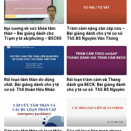
Đại cương về sức khỏe tâm
Trầm cảm nặng cần cấp cứu –
thần – Bài giảng dành cho
Bài giảng dành cho y tế cơ sở.
Trạm y tế xã/phường – BSCKII
ThS.BS Nguyễn Văn Thống
Lâm Tứ Trung
Rối loạn tâm thần do dùng
Rối loạn trầm cảm và Thang
chất. Bài giảng dành cho y tế
đánh giá BECK. Bài giảng dành
cơ sở. ThS Đoàn Hữu Nhân
cho y tế cơ sở. ThS.BS Nguyễn
Văn Thống
Cấp cứu tâm thần và loạn thần
Các rối loạn liên quan stress