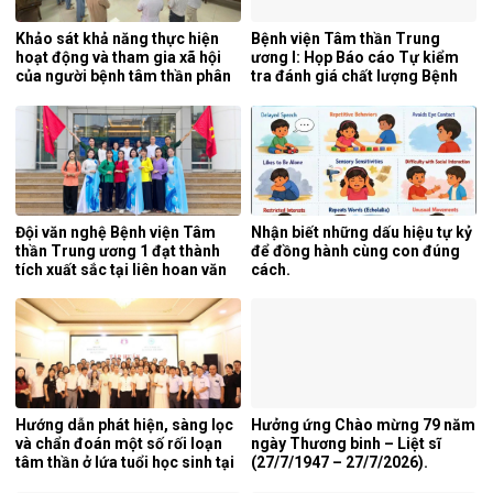
Khảo sát khả năng thực hiện
Bệnh viện Tâm thần Trung
hoạt động và tham gia xã hội
ương I: Họp Báo cáo Tự kiểm
của người bệnh tâm thần phân
tra đánh giá chất lượng Bệnh
liệt tại khoa phục hồi chức
viện 6 tháng đầu năm 2026.
năng, Bệnh viện Tâm thần
Trung ương 1.
Đội văn nghệ Bệnh viện Tâm
Nhận biết những dấu hiệu tự kỷ
thần Trung ương 1 đạt thành
để đồng hành cùng con đúng
tích xuất sắc tại liên hoan văn
cách.
nghệ quần chúng ngành y tế
lần thứ 5 năm 2026.
Hướng dẫn phát hiện, sàng lọc
Hưởng ứng Chào mừng 79 năm
và chẩn đoán một số rối loạn
ngày Thương binh – Liệt sĩ
tâm thần ở lứa tuổi học sinh tại
(27/7/1947 – 27/7/2026).
tỉnh Nghệ An.