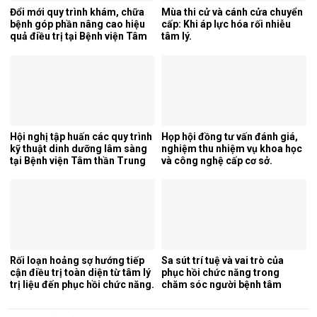
Đổi mới quy trình khám, chữa
Mùa thi cử và cánh cửa chuyển
bệnh góp phần nâng cao hiệu
cấp: Khi áp lực hóa rối nhiễu
quả điều trị tại Bệnh viện Tâm
tâm lý.
thần Trung ương 1.
Hội nghị tập huấn các quy trình
Họp hội đồng tư vấn đánh giá,
kỹ thuật dinh dưỡng lâm sàng
nghiệm thu nhiệm vụ khoa học
tại Bệnh viện Tâm thần Trung
và công nghệ cấp cơ sở.
ương 1.
Rối loạn hoảng sợ hướng tiếp
Sa sút trí tuệ và vai trò của
cận điều trị toàn diện từ tâm lý
phục hồi chức năng trong
trị liệu đến phục hồi chức năng.
chăm sóc người bệnh tâm
thần.