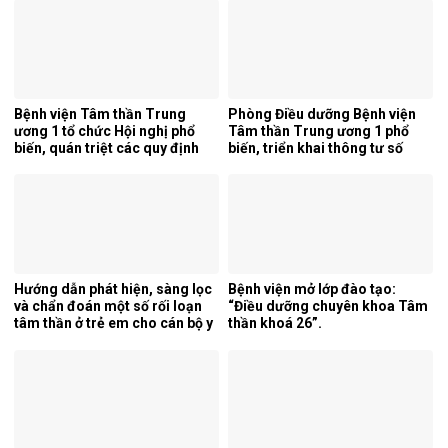
Bệnh viện Tâm thần Trung
Phòng Điều dưỡng Bệnh viện
ương 1 tổ chức Hội nghị phổ
Tâm thần Trung ương 1 phổ
biến, quán triệt các quy định
biến, triển khai thông tư số
mới của pháp luật.
25/2026/TT-BYT về kỹ thuật
chuyên môn của điều dưỡng.
Hướng dẫn phát hiện, sàng lọc
Bệnh viện mở lớp đào tạo:
và chẩn đoán một số rối loạn
“Điều dưỡng chuyên khoa Tâm
tâm thần ở trẻ em cho cán bộ y
thần khoá 26”.
tế tỉnh Cao Bằng.