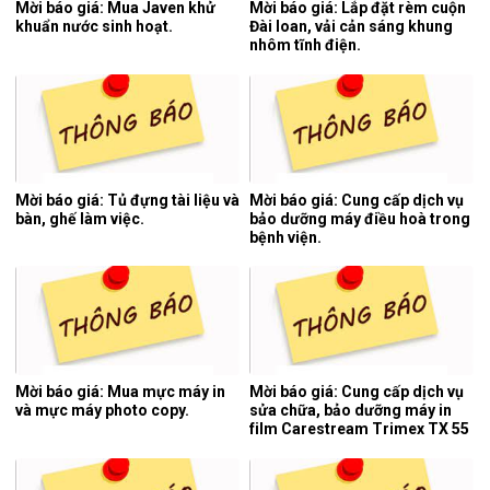
Mời báo giá: Mua Javen khử
Mời báo giá: Lắp đặt rèm cuộn
khuẩn nước sinh hoạt.
Đài loan, vải cản sáng khung
nhôm tĩnh điện.
Mời báo giá: Tủ đựng tài liệu và
Mời báo giá: Cung cấp dịch vụ
bàn, ghế làm việc.
bảo dưỡng máy điều hoà trong
bệnh viện.
Mời báo giá: Mua mực máy in
Mời báo giá: Cung cấp dịch vụ
và mực máy photo copy.
sửa chữa, bảo dưỡng máy in
film Carestream Trimex TX 55
của hệ thống chụp cắt lớp vi
tính.