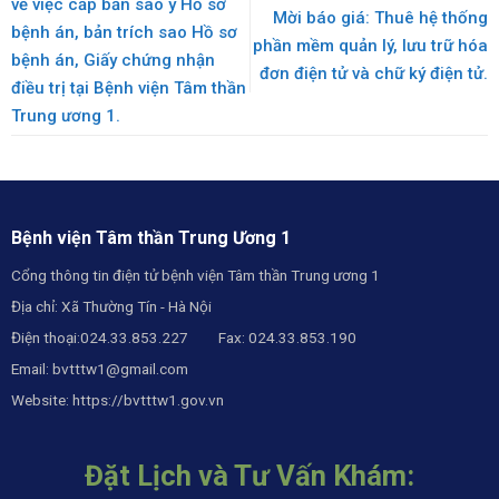
về việc cấp bản sao y Hồ sơ
Mời báo giá: Thuê hệ thống
bệnh án, bản trích sao Hồ sơ
phần mềm quản lý, lưu trữ hóa
bệnh án, Giấy chứng nhận
đơn điện tử và chữ ký điện tử.
điều trị tại Bệnh viện Tâm thần
Trung ương 1.
Bệnh viện Tâm thần Trung Ương 1
Cổng thông tin điện tử bệnh viện Tâm thần Trung ương 1
Địa chỉ: Xã Thường Tín - Hà Nội
Điện thoại:024.33.853.227 Fax: 024.33.853.190
Email:
bvtttw1@gmail.com
Website:
https://bvtttw1.gov.vn
Đặt Lịch và Tư Vấn Khám: