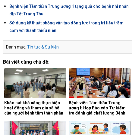
Bệnh viện Tâm thần Trung ương 1 tặng quà cho bệnh nhi nhân
dịp Tết Trung Thu.
Sử dụng kỹ thuật phỏng vấn tạo động lực trong trị liệu trầm
cảm với thanh thiếu niên
Danh mục:
Tin tức & Sự kiện
Bài viết cùng chủ đề:
Khảo sát khả năng thực hiện
Bệnh viện Tâm thần Trung
hoạt động và tham gia xã hội
ương I: Họp Báo cáo Tự kiểm
của người bệnh tâm thần phân
tra đánh giá chất lượng Bệnh
liệt tại khoa phục hồi chức
viện 6 tháng đầu năm 2026.
năng, Bệnh viện Tâm thần
Trung ương 1.