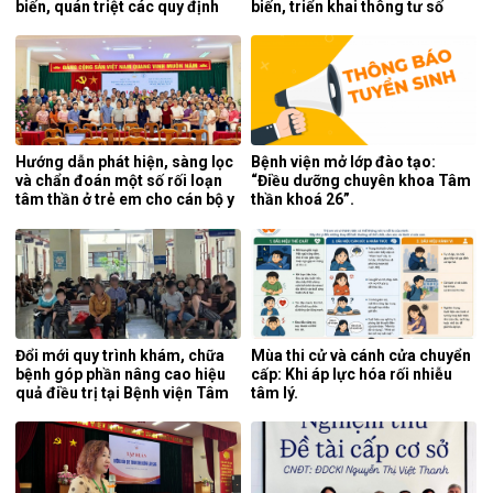
biến, quán triệt các quy định
biến, triển khai thông tư số
mới của pháp luật.
25/2026/TT-BYT về kỹ thuật
chuyên môn của điều dưỡng.
Hướng dẫn phát hiện, sàng lọc
Bệnh viện mở lớp đào tạo:
và chẩn đoán một số rối loạn
“Điều dưỡng chuyên khoa Tâm
tâm thần ở trẻ em cho cán bộ y
thần khoá 26”.
tế tỉnh Cao Bằng.
Đổi mới quy trình khám, chữa
Mùa thi cử và cánh cửa chuyển
bệnh góp phần nâng cao hiệu
cấp: Khi áp lực hóa rối nhiễu
quả điều trị tại Bệnh viện Tâm
tâm lý.
thần Trung ương 1.