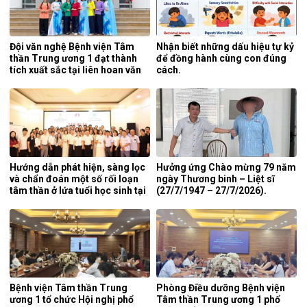
Đội văn nghệ Bệnh viện Tâm
Nhận biết những dấu hiệu tự kỷ
thần Trung ương 1 đạt thành
để đồng hành cùng con đúng
tích xuất sắc tại liên hoan văn
cách.
nghệ quần chúng ngành y tế
lần thứ 5 năm 2026.
Hướng dẫn phát hiện, sàng lọc
Hưởng ứng Chào mừng 79 năm
và chẩn đoán một số rối loạn
ngày Thương binh – Liệt sĩ
tâm thần ở lứa tuổi học sinh tại
(27/7/1947 – 27/7/2026).
tỉnh Nghệ An.
Bệnh viện Tâm thần Trung
Phòng Điều dưỡng Bệnh viện
ương 1 tổ chức Hội nghị phổ
Tâm thần Trung ương 1 phổ