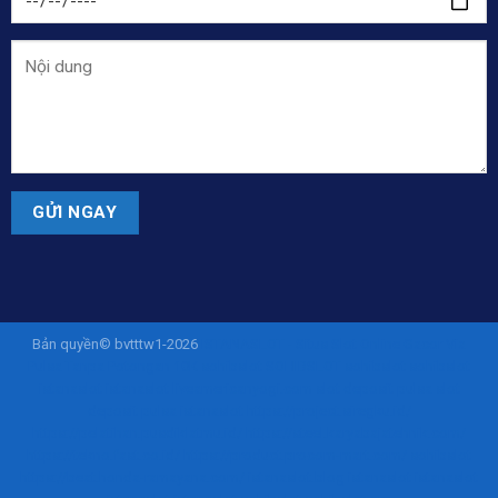
Bản quyền© bvtttw1-2026
ISTANASLOT - Situs Slot Online Gacor Via
Pulsa Tanpa Potongan 10K
sohibslot
SOHIBSLOT
sohibslot
sohibslot
istanaslot
istanaslot
liveamericanyogi.com
slot deposit pulsa
slot
deposit pulsa
istanaslot
https://project.siregku.id/
https://pelatihan.pusdiklatmu.id/
https://steel.karyabajatehnik.com/
https://tekno.fast.co.id/
https://product.procom-mart.com/
sohibslot
https://beat.honda-ramayana.com/
istanaslot.blog
istanaslot
istanaslot