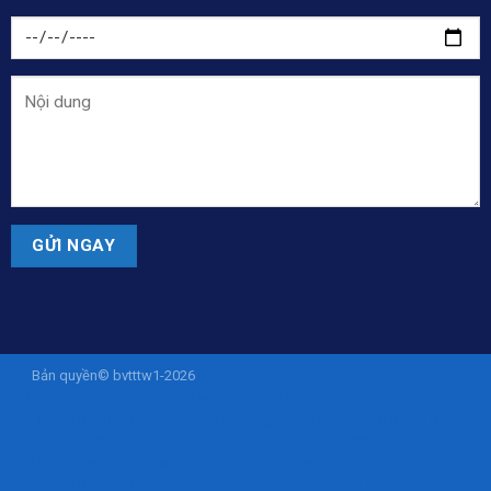
Bản quyền© bvtttw1-2026
ISTANASLOT - Situs Slot Online Gacor Via
Pulsa Tanpa Potongan 10K
sohibslot
SOHIBSLOT
sohibslot
sohibslot
istanaslot
istanaslot
liveamericanyogi.com
slot deposit pulsa
slot
deposit pulsa
istanaslot
https://project.siregku.id/
https://pelatihan.pusdiklatmu.id/
https://steel.karyabajatehnik.com/
https://tekno.fast.co.id/
https://product.procom-mart.com/
sohibslot