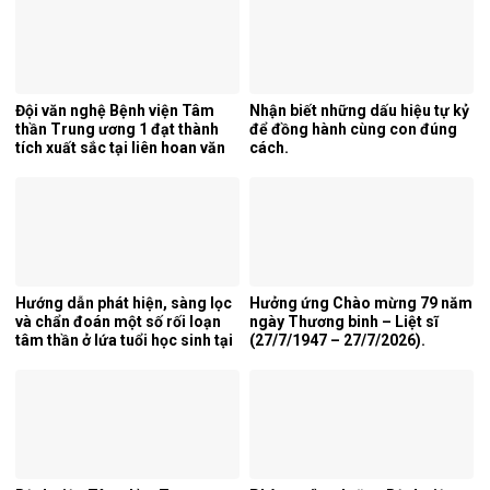
Trung ương 1.
Đội văn nghệ Bệnh viện Tâm
Nhận biết những dấu hiệu tự kỷ
thần Trung ương 1 đạt thành
để đồng hành cùng con đúng
tích xuất sắc tại liên hoan văn
cách.
nghệ quần chúng ngành y tế
lần thứ 5 năm 2026.
Hướng dẫn phát hiện, sàng lọc
Hưởng ứng Chào mừng 79 năm
và chẩn đoán một số rối loạn
ngày Thương binh – Liệt sĩ
tâm thần ở lứa tuổi học sinh tại
(27/7/1947 – 27/7/2026).
tỉnh Nghệ An.