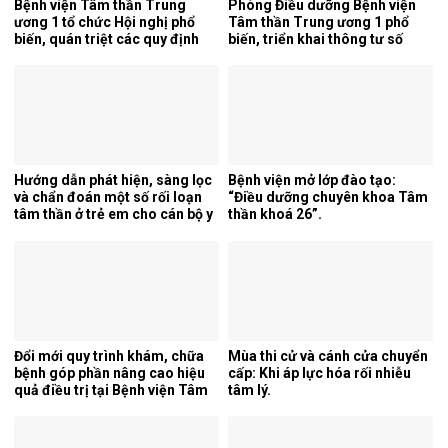
Bệnh viện Tâm thần Trung
Phòng Điều dưỡng Bệnh viện
ương 1 tổ chức Hội nghị phổ
Tâm thần Trung ương 1 phổ
biến, quán triệt các quy định
biến, triển khai thông tư số
mới của pháp luật.
25/2026/TT-BYT về kỹ thuật
chuyên môn của điều dưỡng.
Hướng dẫn phát hiện, sàng lọc
Bệnh viện mở lớp đào tạo:
và chẩn đoán một số rối loạn
“Điều dưỡng chuyên khoa Tâm
tâm thần ở trẻ em cho cán bộ y
thần khoá 26”.
tế tỉnh Cao Bằng.
Đổi mới quy trình khám, chữa
Mùa thi cử và cánh cửa chuyển
bệnh góp phần nâng cao hiệu
cấp: Khi áp lực hóa rối nhiễu
quả điều trị tại Bệnh viện Tâm
tâm lý.
thần Trung ương 1.