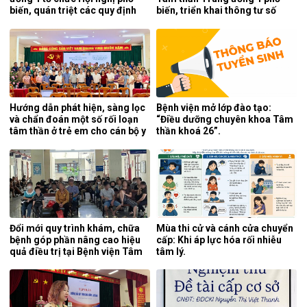
biến, quán triệt các quy định
biến, triển khai thông tư số
mới của pháp luật.
25/2026/TT-BYT về kỹ thuật
chuyên môn của điều dưỡng.
Hướng dẫn phát hiện, sàng lọc
Bệnh viện mở lớp đào tạo:
và chẩn đoán một số rối loạn
“Điều dưỡng chuyên khoa Tâm
tâm thần ở trẻ em cho cán bộ y
thần khoá 26”.
tế tỉnh Cao Bằng.
Đổi mới quy trình khám, chữa
Mùa thi cử và cánh cửa chuyển
bệnh góp phần nâng cao hiệu
cấp: Khi áp lực hóa rối nhiễu
quả điều trị tại Bệnh viện Tâm
tâm lý.
thần Trung ương 1.