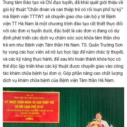
Trung tâm Đào tạo và Chỉ đạo tuyến, đã khái quát giới thiệu về
gói kỹ thuật “Chẩn đoán và can thiệp trẻ có rối loạn phổ tự kỷ”
mà Bệnh viện TTTW1 sẽ chuyển giao cho cán bộ y tế Bệnh
viện TT Hà Nam là một chương trình đào tạo rất thiết thực đối
với các đơn vị tuyến dưới, đặc biệt là các đơn vị đang có dự
định phát triển các dịch vụ chăm sóc sức khỏa tâm thần cho
trẻ em như Bệnh viện Tâm thần Hà Nam. TS. Quản Trường Sơn
hy vọng các học viên sẽ nỗ lực học tập để nắm chắc lý thuyết,
và các kỹ năng thực hành, để sau khi hoàn thành khóa học có
thể độc lập triển khai các kỹ thuật được chuyển giao vào công
tác khám chữa bệnh tại đơn vị. Góp phần nâng cao chất lượng
dịch vụ khám chữa bệnh của Bệnh viện Tâm thần Hà Nam.