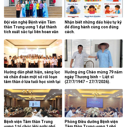
Đội văn nghệ Bệnh viện Tâm
Nhận biết những dấu hiệu tự kỷ
thần Trung ương 1 đạt thành
để đồng hành cùng con đúng
tích xuất sắc tại liên hoan văn
cách.
nghệ quần chúng ngành y tế
lần thứ 5 năm 2026.
Hướng dẫn phát hiện, sàng lọc
Hưởng ứng Chào mừng 79 năm
và chẩn đoán một số rối loạn
ngày Thương binh – Liệt sĩ
tâm thần ở lứa tuổi học sinh tại
(27/7/1947 – 27/7/2026).
tỉnh Nghệ An.
Bệnh viện Tâm thần Trung
Phòng Điều dưỡng Bệnh viện
ương 1 tổ chức Hội nghị phổ
Tâm thần Trung ương 1 phổ