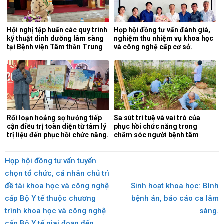
Hội nghị tập huấn các quy trình
Họp hội đồng tư vấn đánh giá,
kỹ thuật dinh dưỡng lâm sàng
nghiệm thu nhiệm vụ khoa học
tại Bệnh viện Tâm thần Trung
và công nghệ cấp cơ sở.
ương 1.
Rối loạn hoảng sợ hướng tiếp
Sa sút trí tuệ và vai trò của
cận điều trị toàn diện từ tâm lý
phục hồi chức năng trong
trị liệu đến phục hồi chức năng.
chăm sóc người bệnh tâm
thần.
Họp hội đồng tư vấn tuyển
chọn tổ chức, cá nhân chủ trì
đề tài khoa học và công nghệ
Sinh hoạt khoa học: Bình
cấp Bộ Y tế thuộc chương
bệnh án, báo cáo ca lâm
trình khoa học và công nghệ
sàng.
cấp Bộ Y tế giai đoạn đến