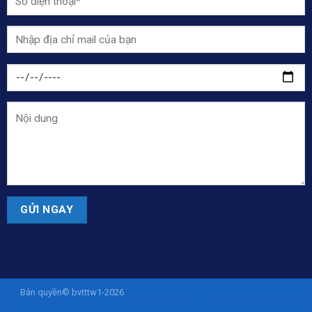
Bản quyền© bvtttw1-2026
ISTANASLOT - Situs Slot Online Gacor Via
Pulsa Tanpa Potongan 10K
sohibslot
SOHIBSLOT
sohibslot
sohibslot