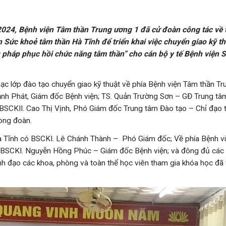
 Bệnh viện Tâm thần Trung ương 1 đã cử đoàn công tác về 
n Sức khoẻ tâm thần Hà Tĩnh để triển khai việc chuyển giao kỹ th
ệu pháp phục hồi chức năng tâm thần” cho cán bộ y tế Bệnh viện
ạc lớp đào tạo chuyển giao kỹ thuật về phía Bệnh viện Tâm thần Tr
nh Phát, Giám đốc Bệnh viện; TS. Quản Trường Sơn – GĐ Trung tâ
.BSCKII. Cao Thị Vịnh, Phó Giám đốc Trung tâm Đào tạo – Chỉ đạo 
rong đoàn.
à Tĩnh có BSCKI. Lê Chánh Thành – Phó Giám đốc; Về phía Bệnh v
, BSCKI. Nguyễn Hồng Phúc – Giám đốc Bệnh viện; và đông đủ các 
h đạo các khoa, phòng và toàn thể học viên tham gia khóa học đã