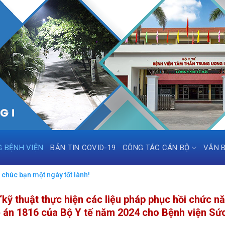
G BỆNH VIỆN
BẢN TIN COVID-19
CÔNG TÁC CÁN BỘ
VĂN 
chúc bạn một ngày tốt lành!
kỹ thuật thực hiện các liệu pháp phục hồi chức n
ề án 1816 của Bộ Y tế năm 2024 cho Bệnh viện S