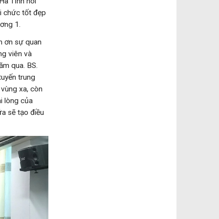
Hà Tĩnh nói
i chức tốt đẹp
ương 1.
m ơn sự quan
ng viên và
ăm qua. BS.
tuyến trung
 vùng xa, còn
i lòng của
ứa sẽ tạo điều