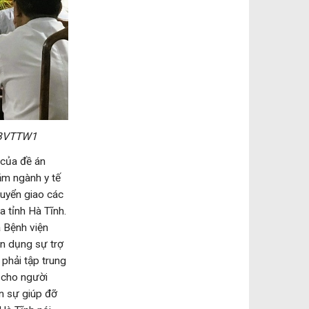
/BVTTW1
của đề án
ăm ngành y tế
huyển giao các
a tỉnh Hà Tĩnh.
 Bệnh viện
ận dụng sự trợ
phải tập trung
 cho người
n sự giúp đỡ