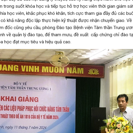
n trong suốt khóa học và tiếp tục hỗ trợ học viên thời gian giám sá
 phía học viên, khắc phục khó khăn, tích cực tham gia đầy đủ các b
p có khả năng độc lập thực hiện kỹ thuật được nhận chuyển giao. Về
ám đốc cũng yêu cầu, phòng Đào tạo Bệnh viện Tâm thần Trung ươn
nh về quản lý đào tạo, để tham mưu, đề xuất cấp chứng chỉ đào t
a học đạt mục tiêu và hiệu quả cao.