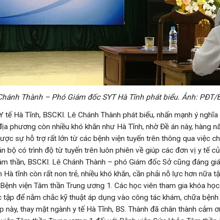
Chánh Thành –
Phó Giám đốc SYT Hà Tĩnh phát biểu. Ảnh: PĐT
 Hà Tĩnh, BSCKI. Lê Chánh Thành phát biểu, nhấn mạnh ý nghĩa 
địa phương còn nhiều khó khăn như Hà Tĩnh, nhờ Đề án này, hàng n
ược sự hỗ trợ rất lớn từ các bệnh viện tuyến trên thông qua việc c
án bộ có trình độ từ tuyến trên luôn phiên về giúp các đơn vị y tế củ
tâm thần, BSCKI. Lê Chánh Thành – phó Giám đốc Sở cũng đáng giá
Hà tĩnh còn rất non trẻ, nhiều khó khăn, cần phải nỗ lực hơn nữa t
 Bệnh viện Tâm thần Trung ương 1. Các học viên tham gia khóa học 
c tập để nắm chắc kỹ thuật áp dụng vào công tác khám, chữa bệnh
p này, thay mặt ngành y tế Hà Tĩnh, BS. Thành đã chân thành cảm ơ