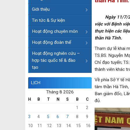
thần Hà Tĩnh.
Giới thiệu
Ngày 11/7/2024,
Tin tức & Sự kiện
việc với Bệnh việ
thực hiện các li
Hoạt động chuyên môn
thần Hà Tĩnh.
Hoạt động đoàn thể
Tham dự lễ khai m
Hoạt động nghiên cứu –
TS.BS. Nguyễn Mạ
hợp tác quốc tế & đào
Chỉ đạo tuyến; TS
tạo
thành viên khác t
Về phía Sở Y tế H
LỊCH
tâm thần Hà Tĩnh
Tháng 8 2026
Ban giám đốc, Lãn
H
B
T
N
S
B
C
đủ.
1
2
3
4
5
6
7
8
9
10
11
12
13
14
15
16