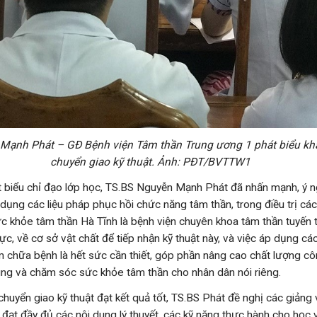
Mạnh Phát – GĐ Bệnh viện Tâm thần Trung ương 1 phát biểu
kh
chuyển giao kỹ thuật. Ảnh: PĐT/BVTTW1
iểu chỉ đạo lớp học, TS.BS Nguyễn Mạnh Phát đã nhấn mạnh, ý n
dụng các liệu pháp phục hồi chức năng tâm thần, trong điều trị các
ức khỏe tâm thần Hà Tĩnh là bệnh viện chuyên khoa tâm thần tuyến t
lực, về cơ sở vật chất để tiếp nhận kỹ thuật này, và việc áp dụng các
 chữa bệnh là hết sức cần thiết, góp phần nâng cao chất lượng c
ng và chăm sóc sức khỏe tâm thần cho nhân dân nói riêng.
chuyển giao kỹ thuật đạt kết quả tốt, TS.BS Phát đề nghị các giảng v
 đạt đầy đủ các nội dung lý thuyết, các kỹ năng thực hành cho học 