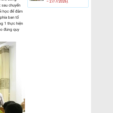
– 27/7/2026).
t sau chuyển
uổi học để đảm
 phía ban tổ
g 1 thực hiện
ạo đúng quy