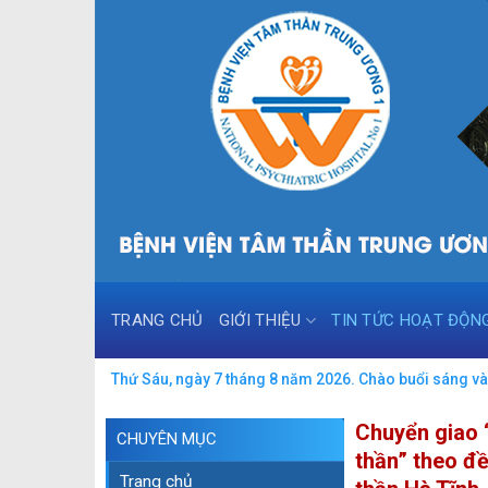
Skip
to
content
TRANG CHỦ
GIỚI THIỆU
TIN TỨC HOẠT ĐỘN
Thứ Sáu, ngày 7 tháng 8 năm 2026. Chào buổi sáng và 
Chuyển giao “
CHUYÊN MỤC
thần” theo đ
Trang chủ