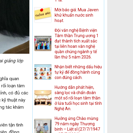
Mời báo giá: Mua Javen
khử khuẩn nước sinh
hoạt.
Đội văn nghệ Bệnh viện
Tâm thần Trung ương 1
đạt thành tích xuất sắc
tại liên hoan văn nghệ
quần chúng ngành y tế
lần thứ 5 năm 2026.
ai giảng lớp
Nhận biết những dấu hiệu
tự kỷ để đồng hành cùng
con đúng cách.
ghĩa quan
 rối loạn tâm
Hướng dẫn phát hiện,
sàng lọc và chẩn đoán
ỉnh, có đủ các
một số rối loạn tâm thần
 kỹ thuật này
ở lứa tuổi học sinh tại tỉnh
ông tác khám
Nghệ An.
Hưởng ứng Chào mừng
79 năm ngày Thương
iên tận tình
binh – Liệt sĩ (27/7/1947
viên, đồng