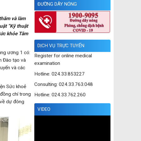
ĐƯỜNG DÂY NÓNG
thăm và làm
uật “Kỹ thuật
 Sức khỏe Tâm
DỊCH VỤ TRỰC TUYẾN
ung ương 1 có:
Register for online medical
m Đào tạo và
examination
tuyến và các
Hotline: 024.33.853227
Consulting: 024.33.763.048
iện Sức khoẻ
đồng chí trong
Hotline: 024.33.762.260
 về dự đông
VIDEO
Trình
chơi
Video