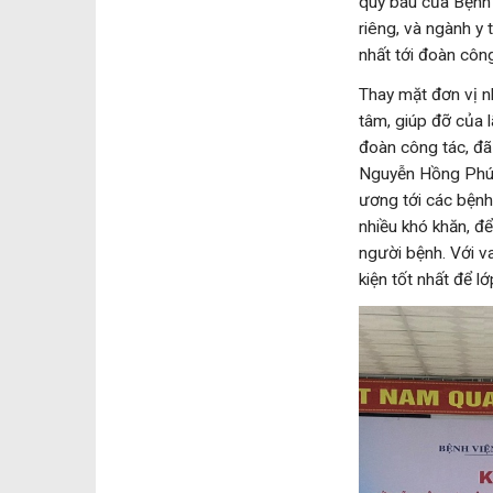
quý báu của Bệnh 
riêng, và ngành y
nhất tới đoàn côn
Thay mặt đơn vị 
tâm, giúp đỡ của 
đoàn công tác, đã
Nguyễn Hồng Phúc 
ương tới các bệnh
nhiều khó khăn, đ
người bệnh. Với v
kiện tốt nhất để l