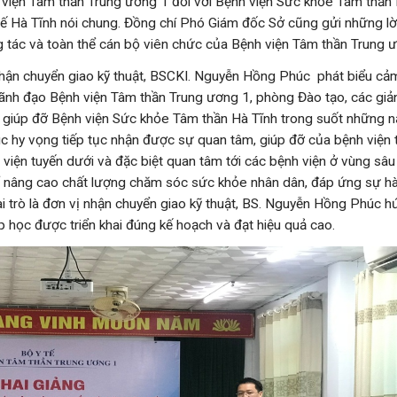
viện Tâm thần Trung ương 1 đối với Bệnh viện Sức khỏe Tâm thần 
 tế Hà Tĩnh nói chung. Đồng chí Phó Giám đốc Sở cũng gửi những lờ
g tác và toàn thể cán bộ viên chức của Bệnh viện Tâm thần Trung 
nhận chuyển giao kỹ thuật, BSCKI. Nguyễn Hồng Phúc phát biểu cả
lãnh đạo Bệnh viện Tâm thần Trung ương 1, phòng Đào tạo, các giả
 giúp đỡ Bệnh viện Sức khỏe Tâm thần Hà Tĩnh trong suốt những n
hy vọng tiếp tục nhận được sự quan tâm, giúp đỡ của bệnh viện 
 viện tuyến dưới và đặc biệt quan tâm tới các bệnh viện ở vùng sâu
ể nâng cao chất lượng chăm sóc sức khỏe nhân dân, đáp ứng sự hà
ai trò là đơn vị nhận chuyển giao kỹ thuật, BS. Nguyễn Hồng Phúc h
ớp học được triển khai đúng kế hoạch và đạt hiệu quả cao.