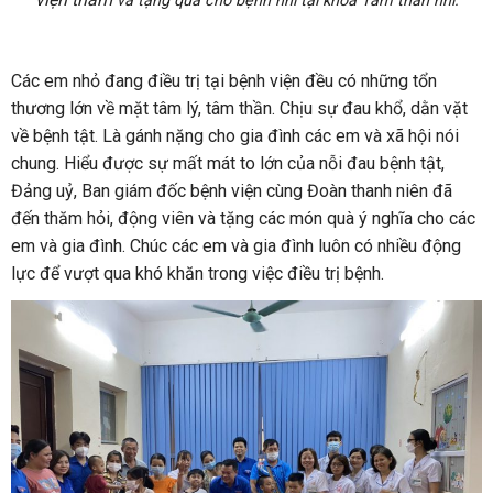
và tặng quà cho bệnh nhi tại khoa Tâm thần nhi.
Các em nhỏ đang điều trị tại bệnh viện đều có những tổn
thương lớn về mặt tâm lý, tâm thần. Chịu sự đau khổ, dằn vặt
về bệnh tật. Là gánh nặng cho gia đình các em và xã hội nói
chung. Hiểu được sự mất mát to lớn của nỗi đau bệnh tật,
Đảng uỷ, Ban giám đốc bệnh viện cùng Đoàn thanh niên đã
đến thăm hỏi, động viên và tặng các món quà ý nghĩa cho các
em và gia đình. Chúc các em và gia đình luôn có nhiều động
lực để vượt qua khó khăn trong việc điều trị bệnh.