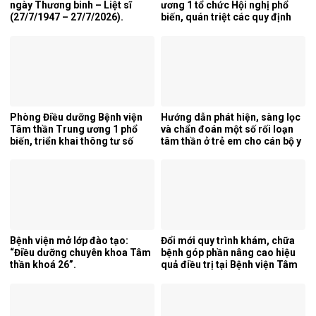
ngày Thương binh – Liệt sĩ
ương 1 tổ chức Hội nghị phổ
(27/7/1947 – 27/7/2026).
biến, quán triệt các quy định
mới của pháp luật.
Phòng Điều dưỡng Bệnh viện
Hướng dẫn phát hiện, sàng lọc
Tâm thần Trung ương 1 phổ
và chẩn đoán một số rối loạn
biến, triển khai thông tư số
tâm thần ở trẻ em cho cán bộ y
25/2026/TT-BYT về kỹ thuật
tế tỉnh Cao Bằng.
chuyên môn của điều dưỡng.
Bệnh viện mở lớp đào tạo:
Đổi mới quy trình khám, chữa
“Điều dưỡng chuyên khoa Tâm
bệnh góp phần nâng cao hiệu
thần khoá 26”.
quả điều trị tại Bệnh viện Tâm
thần Trung ương 1.