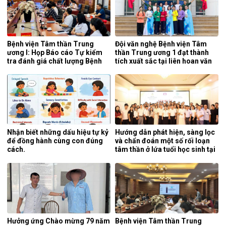
Bệnh viện Tâm thần Trung
Đội văn nghệ Bệnh viện Tâm
ương I: Họp Báo cáo Tự kiểm
thần Trung ương 1 đạt thành
tra đánh giá chất lượng Bệnh
tích xuất sắc tại liên hoan văn
viện 6 tháng đầu năm 2026.
nghệ quần chúng ngành y tế
lần thứ 5 năm 2026.
Nhận biết những dấu hiệu tự kỷ
Hướng dẫn phát hiện, sàng lọc
để đồng hành cùng con đúng
và chẩn đoán một số rối loạn
cách.
tâm thần ở lứa tuổi học sinh tại
tỉnh Nghệ An.
Hưởng ứng Chào mừng 79 năm
Bệnh viện Tâm thần Trung