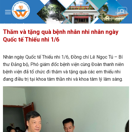
Skip
to
content
Thăm và tặng quà bệnh nhân nhi nhân ngày
Quốc tế Thiếu nhi 1/6
Nhân ngày Quốc tế Thiếu nhi 1/6, Đồng chí Lê Ngọc Tú – Bí
thư Đảng bộ, Phó giám đốc bệnh viện cùng Đoàn thanh niên
bệnh viện đã tổ chức đi thăm và tặng quà các em thiếu nhi
đang điều trị tại khoa tâm thần nhi và khoa tâm lý lâm sàng.