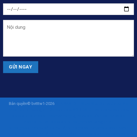
Bản quyền© bvtttw1-2026
ISTANASLOT - Situs Slot Online Gacor Via
Pulsa Tanpa Potongan 10K
sohibslot
SOHIBSLOT
sohibslot
sohibslot
istanaslot
istanaslot
liveamericanyogi.com
slot deposit pulsa
slot
deposit pulsa
istanaslot
https://project.siregku.id/
https://pelatihan.pusdiklatmu.id/
https://steel.karyabajatehnik.com/
https://tekno.fast.co.id/
https://product.procom-mart.com/
sohibslot