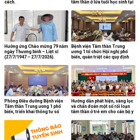
cách.
tâm thần ở lứa tuổi học sinh tại
tỉnh Nghệ An.
Hưởng ứng Chào mừng 79 năm
Bệnh viện Tâm thần Trung
ngày Thương binh – Liệt sĩ
ương 1 tổ chức Hội nghị phổ
(27/7/1947 – 27/7/2026).
biến, quán triệt các quy định
mới của pháp luật.
Phòng Điều dưỡng Bệnh viện
Hướng dẫn phát hiện, sàng lọc
Tâm thần Trung ương 1 phổ
và chẩn đoán một số rối loạn
biến, triển khai thông tư số
tâm thần ở trẻ em cho cán bộ y
25/2026/TT-BYT về kỹ thuật
tế tỉnh Cao Bằng.
chuyên môn của điều dưỡng.