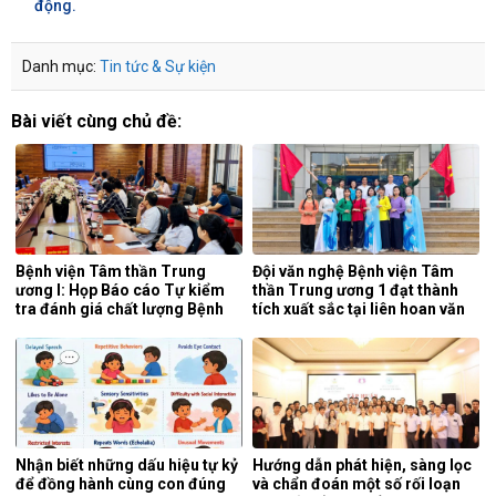
động.
Danh mục:
Tin tức & Sự kiện
Bài viết cùng chủ đề:
Bệnh viện Tâm thần Trung
Đội văn nghệ Bệnh viện Tâm
ương I: Họp Báo cáo Tự kiểm
thần Trung ương 1 đạt thành
tra đánh giá chất lượng Bệnh
tích xuất sắc tại liên hoan văn
viện 6 tháng đầu năm 2026.
nghệ quần chúng ngành y tế
lần thứ 5 năm 2026.
Nhận biết những dấu hiệu tự kỷ
Hướng dẫn phát hiện, sàng lọc
để đồng hành cùng con đúng
và chẩn đoán một số rối loạn