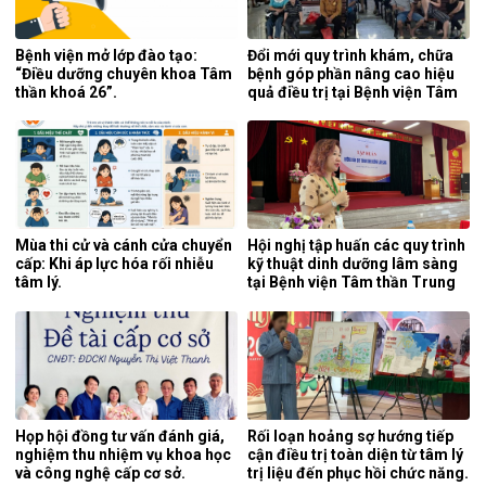
Bệnh viện mở lớp đào tạo:
Đổi mới quy trình khám, chữa
“Điều dưỡng chuyên khoa Tâm
bệnh góp phần nâng cao hiệu
thần khoá 26”.
quả điều trị tại Bệnh viện Tâm
thần Trung ương 1.
Mùa thi cử và cánh cửa chuyển
Hội nghị tập huấn các quy trình
cấp: Khi áp lực hóa rối nhiễu
kỹ thuật dinh dưỡng lâm sàng
tâm lý.
tại Bệnh viện Tâm thần Trung
ương 1.
Họp hội đồng tư vấn đánh giá,
Rối loạn hoảng sợ hướng tiếp
nghiệm thu nhiệm vụ khoa học
cận điều trị toàn diện từ tâm lý
và công nghệ cấp cơ sở.
trị liệu đến phục hồi chức năng.