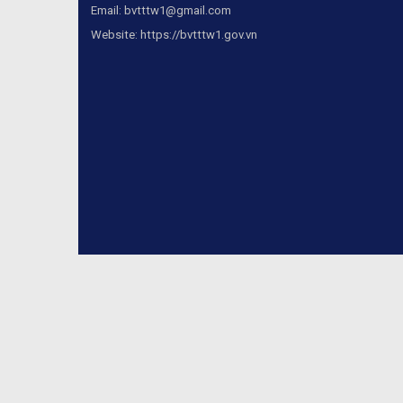
Email:
bvtttw1@gmail.com
Website:
https://bvtttw1.gov.vn