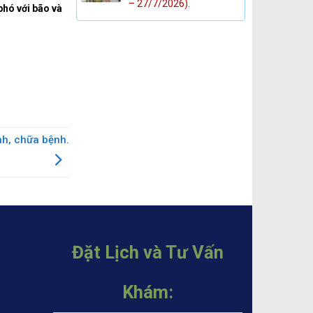
– 27/7/2026).
phó với bão và
h, chữa bệnh.
Đặt Lịch và Tư Vấn
Khám: