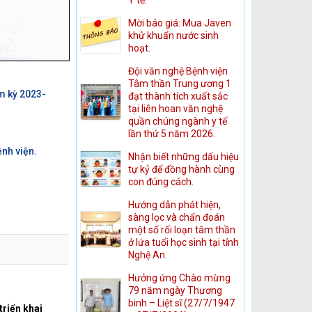
Mời báo giá: Mua Javen
khử khuẩn nước sinh
hoạt.
Đội văn nghệ Bệnh viện
Tâm thần Trung ương 1
m kỳ 2023-
đạt thành tích xuất sắc
tại liên hoan văn nghệ
quần chúng ngành y tế
lần thứ 5 năm 2026.
ệnh viện.
Nhận biết những dấu hiệu
tự kỷ để đồng hành cùng
con đúng cách.
Hướng dẫn phát hiện,
sàng lọc và chẩn đoán
một số rối loạn tâm thần
ở lứa tuổi học sinh tại tỉnh
Nghệ An.
Hưởng ứng Chào mừng
79 năm ngày Thương
binh – Liệt sĩ (27/7/1947
triển khai