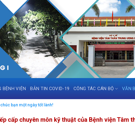
G BỆNH VIỆN
BẢN TIN COVID-19
CÔNG TÁC CÁN BỘ
VĂN 
chúc bạn một ngày tốt lành!
Xếp cấp chuyên môn kỹ thuật của Bệnh viện Tâm t