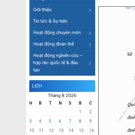
Giới thiệu
Tin tức & Sự kiện
Hoạt động chuyên môn
Hoạt động đoàn thể
Hoạt động nghiên cứu –
hợp tác quốc tế & đào
tạo
LỊCH
Tháng 8 2026
H
B
T
N
S
B
C
1
2
3
4
5
6
7
8
9
10
11
12
13
14
15
16