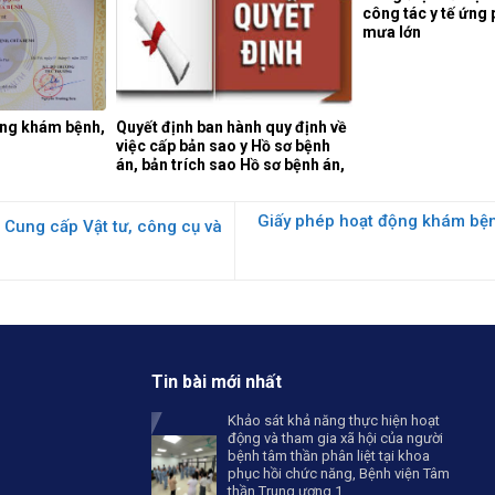
công tác y tế ứng 
mưa lớn
ộng khám bệnh,
Quyết định ban hành quy định về
việc cấp bản sao y Hồ sơ bệnh
án, bản trích sao Hồ sơ bệnh án,
Giấy chứng nhận điều trị tại
Bệnh viện Tâm thần Trung ương
Giấy phép hoạt động khám bện
1.
 Cung cấp Vật tư, công cụ và
Tin bài mới nhất
Khảo sát khả năng thực hiện hoạt
động và tham gia xã hội của người
bệnh tâm thần phân liệt tại khoa
phục hồi chức năng, Bệnh viện Tâm
thần Trung ương 1.