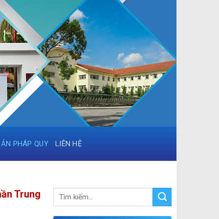
BẢN PHÁP QUY
LIÊN HỆ
hần Trung