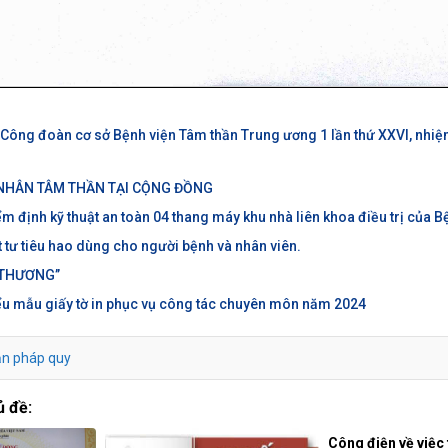
u Công đoàn cơ sở Bệnh viện Tâm thần Trung ương 1 lần thứ XXVI, nhiệ
 NHÂN TÂM THẦN TẠI CỘNG ĐỒNG
ểm định kỹ thuật an toàn 04 thang máy khu nhà liên khoa điều trị của B
t tư tiêu hao dùng cho người bệnh và nhân viên.
THƯƠNG’’
ểu mẫu giấy tờ in phục vụ công tác chuyên môn năm 2024
ản pháp quy
ủ đề:
Công điện về việc 