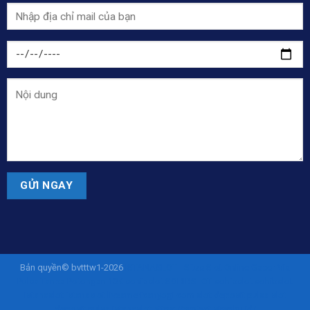
Bản quyền© bvtttw1-2026
ISTANASLOT - Situs Slot Online Gacor Via
Pulsa Tanpa Potongan 10K
sohibslot
SOHIBSLOT
sohibslot
sohibslot
istanaslot
istanaslot
liveamericanyogi.com
slot deposit pulsa
slot
deposit pulsa
istanaslot
https://project.siregku.id/