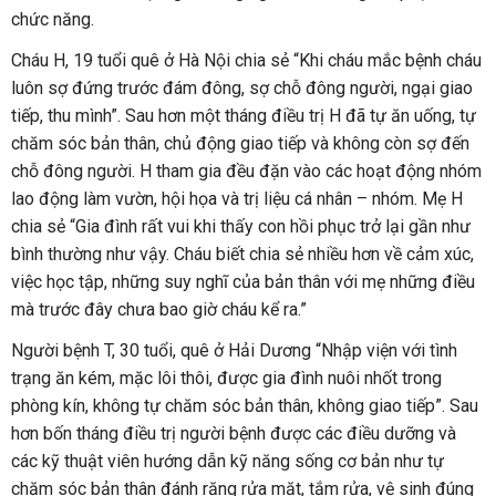
chức năng.
Cháu H, 19 tuổi quê ở Hà Nội chia sẻ “Khi cháu mắc bệnh cháu
luôn sợ đứng trước đám đông, sợ chỗ đông người, ngại giao
tiếp, thu mình”. Sau hơn một tháng điều trị H đã tự ăn uống, tự
chăm sóc bản thân, chủ động giao tiếp và không còn sợ đến
chỗ đông người. H tham gia đều đặn vào các hoạt động nhóm
lao động làm vườn, hội họa và trị liệu cá nhân – nhóm. Mẹ H
chia sẻ “Gia đình rất vui khi thấy con hồi phục trở lại gần như
bình thường như vậy. Cháu biết chia sẻ nhiều hơn về cảm xúc,
việc học tập, những suy nghĩ của bản thân với mẹ những điều
mà trước đây chưa bao giờ cháu kể ra.”
Người bệnh T, 30 tuổi, quê ở Hải Dương “Nhập viện với tình
trạng ăn kém, mặc lôi thôi, được gia đình nuôi nhốt trong
phòng kín, không tự chăm sóc bản thân, không giao tiếp”. Sau
hơn bốn tháng điều trị người bệnh được các điều dưỡng và
các kỹ thuật viên hướng dẫn kỹ năng sống cơ bản như tự
chăm sóc bản thân đánh răng rửa mặt, tắm rửa, vệ sinh đúng