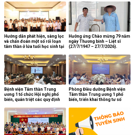
lần thứ 5 năm 2026.
Hướng dẫn phát hiện, sàng lọc
Hưởng ứng Chào mừng 79 năm
và chẩn đoán một số rối loạn
ngày Thương binh – Liệt sĩ
tâm thần ở lứa tuổi học sinh tại
(27/7/1947 – 27/7/2026).
tỉnh Nghệ An.
Bệnh viện Tâm thần Trung
Phòng Điều dưỡng Bệnh viện
ương 1 tổ chức Hội nghị phổ
Tâm thần Trung ương 1 phổ
biến, quán triệt các quy định
biến, triển khai thông tư số
mới của pháp luật.
25/2026/TT-BYT về kỹ thuật
chuyên môn của điều dưỡng.