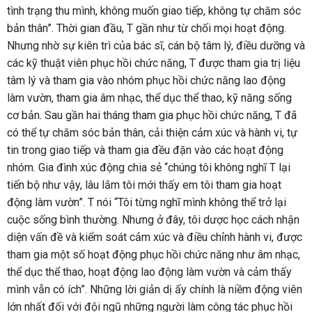
tình trạng thu mình, không muốn giao tiếp, không tự chăm sóc
bản thân”. Thời gian đầu, T gần như từ chối mọi hoạt động.
Nhưng nhờ sự kiên trì của bác sĩ, cán bộ tâm lý, điều dưỡng và
các kỹ thuật viên phục hồi chức năng, T được tham gia trị liệu
tâm lý và tham gia vào nhóm phục hồi chức năng lao động
làm vườn, tham gia âm nhạc, thể dục thể thao, kỹ năng sống
cơ bản. Sau gần hai tháng tham gia phục hồi chức năng, T đã
có thể tự chăm sóc bản thân, cải thiện cảm xúc và hành vi, tự
tin trong giao tiếp và tham gia đều đặn vào các hoạt động
nhóm. Gia đình xúc động chia sẻ “chúng tôi không nghĩ T lại
tiến bộ như vậy, lâu lắm tôi mới thấy em tôi tham gia hoạt
động làm vườn”. T nói “Tôi từng nghĩ mình không thể trở lại
cuộc sống bình thường. Nhưng ở đây, tôi dược học cách nhận
diện vấn đề và kiểm soát cảm xúc và điều chỉnh hành vi, được
tham gia một số hoạt động phục hồi chức năng như âm nhạc,
thể dục thể thao, hoạt động lao động làm vườn và cảm thấy
mình vẫn có ích”. Những lời giản dị ấy chính là niềm động viên
lớn nhất đối với đội ngũ những người làm công tác phục hồi