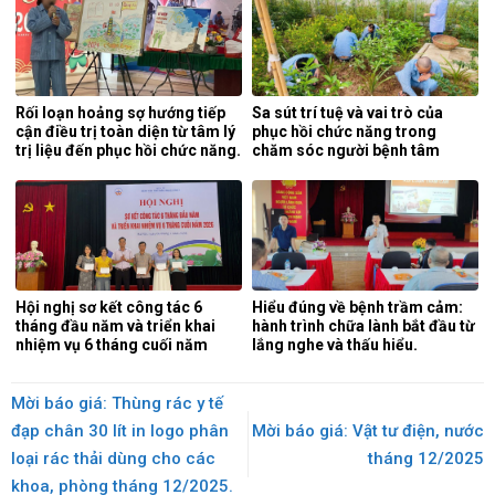
Rối loạn hoảng sợ hướng tiếp
Sa sút trí tuệ và vai trò của
cận điều trị toàn diện từ tâm lý
phục hồi chức năng trong
trị liệu đến phục hồi chức năng.
chăm sóc người bệnh tâm
thần.
Hội nghị sơ kết công tác 6
Hiểu đúng về bệnh trầm cảm:
tháng đầu năm và triển khai
hành trình chữa lành bắt đầu từ
nhiệm vụ 6 tháng cuối năm
lắng nghe và thấu hiểu.
2026.
Mời báo giá: Thùng rác y tế
đạp chân 30 lít in logo phân
Mời báo giá: Vật tư điện, nước
loại rác thải dùng cho các
tháng 12/2025
khoa, phòng tháng 12/2025.