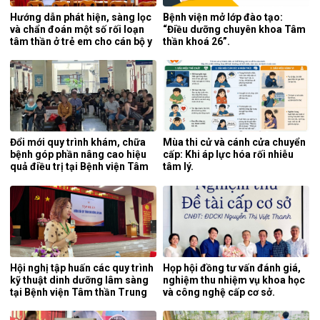
Hướng dẫn phát hiện, sàng lọc
Bệnh viện mở lớp đào tạo:
và chẩn đoán một số rối loạn
“Điều dưỡng chuyên khoa Tâm
tâm thần ở trẻ em cho cán bộ y
thần khoá 26”.
tế tỉnh Cao Bằng.
Đổi mới quy trình khám, chữa
Mùa thi cử và cánh cửa chuyển
bệnh góp phần nâng cao hiệu
cấp: Khi áp lực hóa rối nhiễu
quả điều trị tại Bệnh viện Tâm
tâm lý.
thần Trung ương 1.
Hội nghị tập huấn các quy trình
Họp hội đồng tư vấn đánh giá,
kỹ thuật dinh dưỡng lâm sàng
nghiệm thu nhiệm vụ khoa học
tại Bệnh viện Tâm thần Trung
và công nghệ cấp cơ sở.
ương 1.