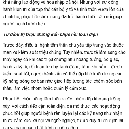
khả năng lao động và hòa nhập xã hội. Nhưng với sự đồng
hành kiên trì của tập thể cán bộ y tế và tinh thần vươn lên của
chính họ, phục hồi chức năng đã trở thành chiếc cầu nối giúp
người bệnh bước tiếp.
Từ điều trị triệu chứng đến phục hồi toàn diện
Trước đây, điều trị bệnh tâm thần chủ yếu tập trung vào thuốc
men và kiểm soát triệu chứng. Tuy nhiên, thực tế lâm sàng cho
thấy ngay cả khi các triệu chứng như hoang tưởng, ảo giác,
hành vi kỳ dị, rối loạn tư duy, kích động, tăng khí sắc … được
kiểm soát tốt, người bệnh vẫn có thể gặp khó khăn trong các
kỹ năng sống cơ bản như giao tiếp tương tác, chăm sóc bản
thân, làm việc nhóm hoặc quản lý cảm xúc.
Phục hồi chức năng tâm thần ra đời nhằm lấp khoảng trống
này. Với cách tiếp cận toàn diện, đa mô thức, các hoạt động
phục hồi giúp người bệnh rèn luyện lại các kỹ năng như nhận
thức, cảm xúc, xã hội và nghề nghiệp, từ đó duy trì ổn định lâu
dài và nâng cao chất lượng cuộc sống.