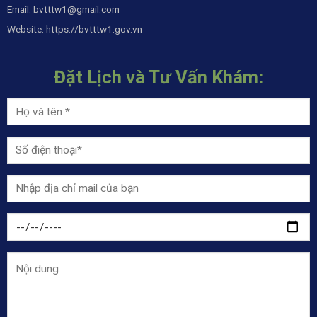
Email:
bvtttw1@gmail.com
Website:
https://bvtttw1.gov.vn
Đặt Lịch và Tư Vấn Khám: