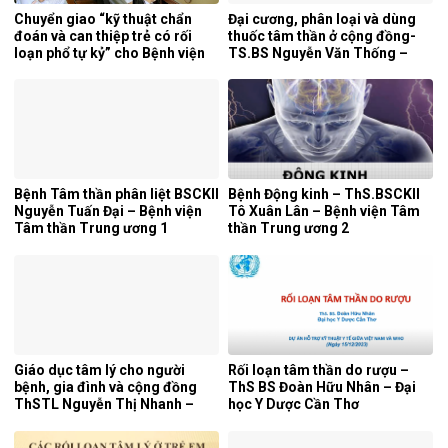
Chuyển giao “kỹ thuật chẩn
Đại cương, phân loại và dùng
đoán và can thiệp trẻ có rối
thuốc tâm thần ở cộng đồng-
loạn phổ tự kỷ” cho Bệnh viện
TS.BS Nguyễn Văn Thống –
Tâm thần Hải Phòng.
ĐHYD Cần Thơ
Bệnh Tâm thần phân liệt BSCKII
Bệnh Động kinh – ThS.BSCKII
Nguyễn Tuấn Đại – Bệnh viện
Tô Xuân Lân – Bệnh viện Tâm
Tâm thần Trung ương 1
thần Trung ương 2
Giáo dục tâm lý cho người
Rối loạn tâm thần do rượu –
bệnh, gia đình và cộng đồng
ThS BS Đoàn Hữu Nhân – Đại
ThSTL Nguyễn Thị Nhanh –
học Y Dược Cần Thơ
BVTTTW1