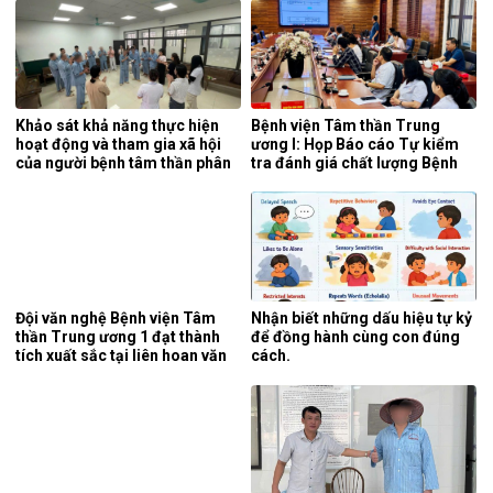
Khảo sát khả năng thực hiện
Bệnh viện Tâm thần Trung
hoạt động và tham gia xã hội
ương I: Họp Báo cáo Tự kiểm
của người bệnh tâm thần phân
tra đánh giá chất lượng Bệnh
liệt tại khoa phục hồi chức
viện 6 tháng đầu năm 2026.
năng, Bệnh viện Tâm thần
Trung ương 1.
Đội văn nghệ Bệnh viện Tâm
Nhận biết những dấu hiệu tự kỷ
thần Trung ương 1 đạt thành
để đồng hành cùng con đúng
tích xuất sắc tại liên hoan văn
cách.
nghệ quần chúng ngành y tế
lần thứ 5 năm 2026.