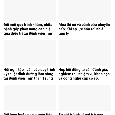
Đổi mới quy trình khám, chữa
Mùa thi cử và cánh cửa chuyển
bệnh góp phần nâng cao hiệu
cấp: Khi áp lực hóa rối nhiễu
quả điều trị tại Bệnh viện Tâm
tâm lý.
thần Trung ương 1.
Hội nghị tập huấn các quy trình
Họp hội đồng tư vấn đánh giá,
kỹ thuật dinh dưỡng lâm sàng
nghiệm thu nhiệm vụ khoa học
tại Bệnh viện Tâm thần Trung
và công nghệ cấp cơ sở.
ương 1.
Rối loạn hoảng sợ hướng tiếp
Sa sút trí tuệ và vai trò của