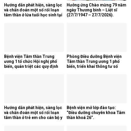
Hướng dẫn phát hiện, sàng lọc
Hưởng ứng Chào mừng 79 năm
và chẩn đoán một số rối loạn
ngày Thương binh – Liệt sĩ
tâm thần ở lứa tuổi học sinh tại
(27/7/1947 – 27/7/2026).
tỉnh Nghệ An.
Bệnh viện Tâm thần Trung
Phòng Điều dưỡng Bệnh viện
ương 1 tổ chức Hội nghị phổ
Tâm thần Trung ương 1 phổ
biến, quán triệt các quy định
biến, triển khai thông tư số
mới của pháp luật.
25/2026/TT-BYT về kỹ thuật
chuyên môn của điều dưỡng.
Hướng dẫn phát hiện, sàng lọc
Bệnh viện mở lớp đào tạo:
và chẩn đoán một số rối loạn
“Điều dưỡng chuyên khoa Tâm
tâm thần ở trẻ em cho cán bộ y
thần khoá 26”.
tế tỉnh Cao Bằng.