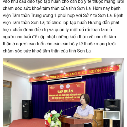
vào nhu cầu đào tạo tập huấn cho cán bộ y tế thuộc mạng lưới
chăm sóc sức khoẻ tâm thần của tỉnh Sơn La. Hôm nay bệnh
viện Tâm thần Trung ương 1 phối hợp với Sở Y tế Sơn La, Bệnh
viện Tâm thần Sơn La; tổ chức lớp tập huấn Hướng dẫn phát
hiện, chẩn đoán điều trị và quản lý một số rối loạn tâm ở
người cao tuổi để cập nhật những kiến thức về các rối tâm
thần ở người cao tuổi cho các cán bộ y tế thuộc mạng lưới
chăm sóc sức khoẻ tâm thần của tỉnh Sơn La.