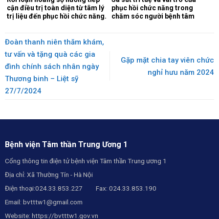
cận điều trị toàn diện từ tâm lý
phục hồi chức năng trong
trị liệu đến phục hồi chức năng.
chăm sóc người bệnh tâm
thần.
Đoàn thanh niên thăm khám,
tư vấn và tặng quà các gia
Gặp mặt chia tay viên chức
đình chính sách nhân ngày
nghỉ hưu năm 2024
Thương binh – Liệt sỹ
27/7/2024
Bệnh viện Tâm thần Trung Ương 1
Cổng thông tin điện tử bệnh viện Tâm thần Trung ương 1
Địa chỉ: Xã Thường Tín - Hà Nội
Điện thoại:024.33.853.227 Fax: 024.33.853.190
Email:
bvtttw1@gmail.com
Website:
https://bvtttw1.gov.vn