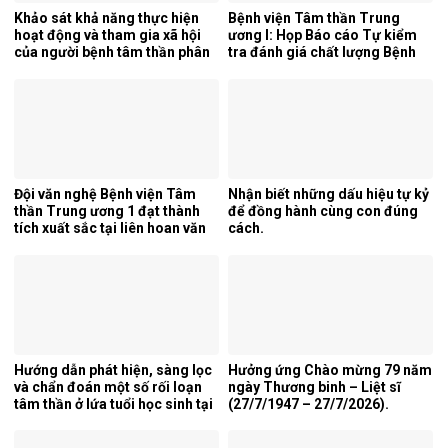
Khảo sát khả năng thực hiện
Bệnh viện Tâm thần Trung
hoạt động và tham gia xã hội
ương I: Họp Báo cáo Tự kiểm
của người bệnh tâm thần phân
tra đánh giá chất lượng Bệnh
liệt tại khoa phục hồi chức
viện 6 tháng đầu năm 2026.
năng, Bệnh viện Tâm thần
Trung ương 1.
Đội văn nghệ Bệnh viện Tâm
Nhận biết những dấu hiệu tự kỷ
thần Trung ương 1 đạt thành
để đồng hành cùng con đúng
tích xuất sắc tại liên hoan văn
cách.
nghệ quần chúng ngành y tế
lần thứ 5 năm 2026.
Hướng dẫn phát hiện, sàng lọc
Hưởng ứng Chào mừng 79 năm
và chẩn đoán một số rối loạn
ngày Thương binh – Liệt sĩ
tâm thần ở lứa tuổi học sinh tại
(27/7/1947 – 27/7/2026).
tỉnh Nghệ An.