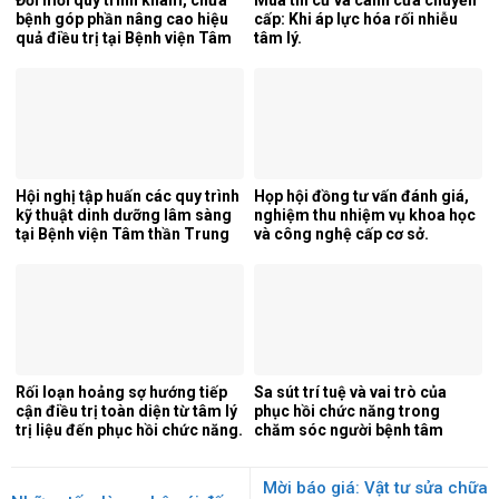
Đổi mới quy trình khám, chữa
Mùa thi cử và cánh cửa chuyển
bệnh góp phần nâng cao hiệu
cấp: Khi áp lực hóa rối nhiễu
quả điều trị tại Bệnh viện Tâm
tâm lý.
thần Trung ương 1.
Hội nghị tập huấn các quy trình
Họp hội đồng tư vấn đánh giá,
kỹ thuật dinh dưỡng lâm sàng
nghiệm thu nhiệm vụ khoa học
tại Bệnh viện Tâm thần Trung
và công nghệ cấp cơ sở.
ương 1.
Rối loạn hoảng sợ hướng tiếp
Sa sút trí tuệ và vai trò của
cận điều trị toàn diện từ tâm lý
phục hồi chức năng trong
trị liệu đến phục hồi chức năng.
chăm sóc người bệnh tâm
thần.
Mời báo giá: Vật tư sửa chữa