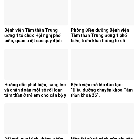
Bệnh viện Tâm thần Trung
Phòng Điều dưỡng Bệnh viện
ương 1 tổ chức Hội nghị phổ
Tâm thần Trung ương 1 phổ
biến, quán triệt các quy định
biến, triển khai thông tư số
mới của pháp luật.
25/2026/TT-BYT về kỹ thuật
chuyên môn của điều dưỡng.
Hướng dẫn phát hiện, sàng lọc
Bệnh viện mở lớp đào tạo:
và chẩn đoán một số rối loạn
“Điều dưỡng chuyên khoa Tâm
tâm thần ở trẻ em cho cán bộ y
thần khoá 26”.
tế tỉnh Cao Bằng.