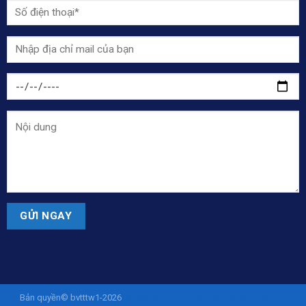
Bản quyền© bvtttw1-2026
ISTANASLOT - Situs Slot Online Gacor Via