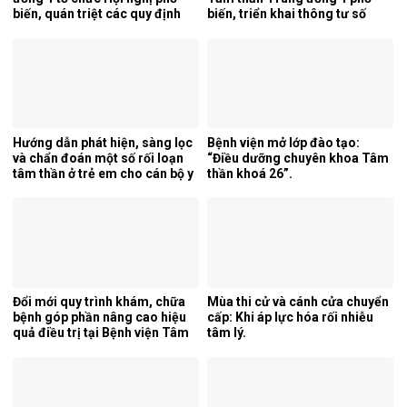
biến, quán triệt các quy định
biến, triển khai thông tư số
mới của pháp luật.
25/2026/TT-BYT về kỹ thuật
chuyên môn của điều dưỡng.
Hướng dẫn phát hiện, sàng lọc
Bệnh viện mở lớp đào tạo:
và chẩn đoán một số rối loạn
“Điều dưỡng chuyên khoa Tâm
tâm thần ở trẻ em cho cán bộ y
thần khoá 26”.
tế tỉnh Cao Bằng.
Đổi mới quy trình khám, chữa
Mùa thi cử và cánh cửa chuyển
bệnh góp phần nâng cao hiệu
cấp: Khi áp lực hóa rối nhiễu
quả điều trị tại Bệnh viện Tâm
tâm lý.
thần Trung ương 1.