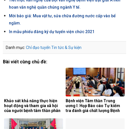
Tiết mục văn nghệ của Đội văn nghệ bệnh viện đạt giải A liên
hoan văn nghệ quần chúng ngành Y tế.
Mời báo giá: Mua vật tư, sửa chữa đường nước cấp vào bể
ngầm.
In mẫu phiếu đăng ký dự tuyển viện chức 2021
Danh mục:
Chỉ đạo tuyến
Tin tức & Sự kiện
Bài viết cùng chủ đề:
Khảo sát khả năng thực hiện
Bệnh viện Tâm thần Trung
hoạt động và tham gia xã hội
ương I: Họp Báo cáo Tự kiểm
của người bệnh tâm thần phân
tra đánh giá chất lượng Bệnh
liệt tại khoa phục hồi chức
viện 6 tháng đầu năm 2026.
năng, Bệnh viện Tâm thần
Trung ương 1.