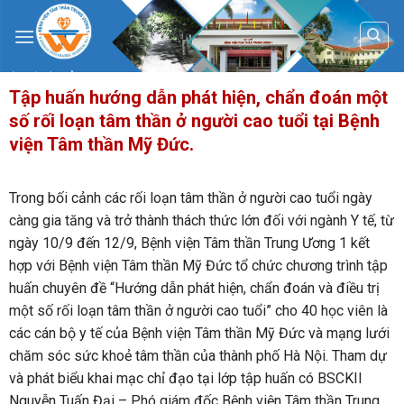
Skip
to
content
Tập huấn hướng dẫn phát hiện, chẩn đoán một
số rối loạn tâm thần ở người cao tuổi tại Bệnh
viện Tâm thần Mỹ Đức.
Trong bối cảnh các rối loạn tâm thần ở người cao tuổi ngày
càng gia tăng và trở thành thách thức lớn đối với ngành Y tế, từ
ngày 10/9 đến 12/9, Bệnh viện Tâm thần Trung Ương 1 kết
hợp với Bệnh viện Tâm thần Mỹ Đức tổ chức chương trình tập
huấn chuyên đề “Hướng dẫn phát hiện, chẩn đoán và điều trị
một số rối loạn tâm thần ở người cao tuổi” cho 40 học viên là
các cán bộ y tế của Bệnh viện Tâm thần Mỹ Đức và mạng lưới
chăm sóc sức khoẻ tâm thần của thành phố Hà Nội. Tham dự
và phát biểu khai mạc chỉ đạo tại lớp tập huấn có BSCKII
Nguyễn Tuấn Đại – Phó giám đốc Bệnh viện Tâm thần Trung