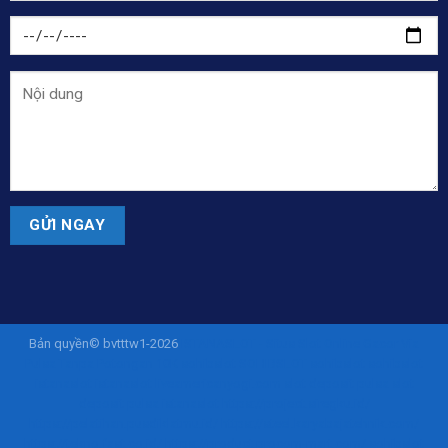
Bản quyền© bvtttw1-2026
ISTANASLOT - Situs Slot Online Gacor Via
Pulsa Tanpa Potongan 10K
sohibslot
SOHIBSLOT
sohibslot
sohibslot
istanaslot
istanaslot
liveamericanyogi.com
slot deposit pulsa
slot
deposit pulsa
istanaslot
https://project.siregku.id/
https://pelatihan.pusdiklatmu.id/
https://steel.karyabajatehnik.com/
https://tekno.fast.co.id/
https://product.procom-mart.com/
sohibslot