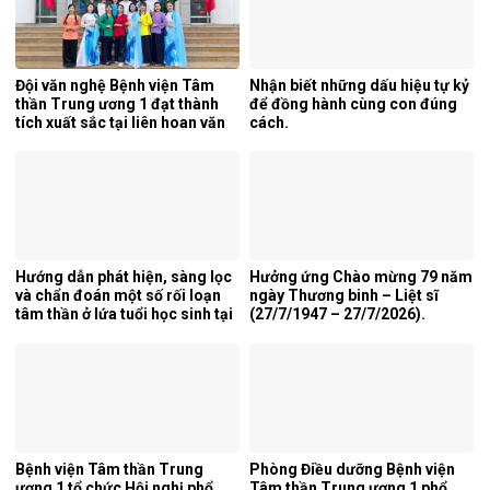
Đội văn nghệ Bệnh viện Tâm
Nhận biết những dấu hiệu tự kỷ
thần Trung ương 1 đạt thành
để đồng hành cùng con đúng
tích xuất sắc tại liên hoan văn
cách.
nghệ quần chúng ngành y tế
lần thứ 5 năm 2026.
Hướng dẫn phát hiện, sàng lọc
Hưởng ứng Chào mừng 79 năm
và chẩn đoán một số rối loạn
ngày Thương binh – Liệt sĩ
tâm thần ở lứa tuổi học sinh tại
(27/7/1947 – 27/7/2026).
tỉnh Nghệ An.
Bệnh viện Tâm thần Trung
Phòng Điều dưỡng Bệnh viện
ương 1 tổ chức Hội nghị phổ
Tâm thần Trung ương 1 phổ