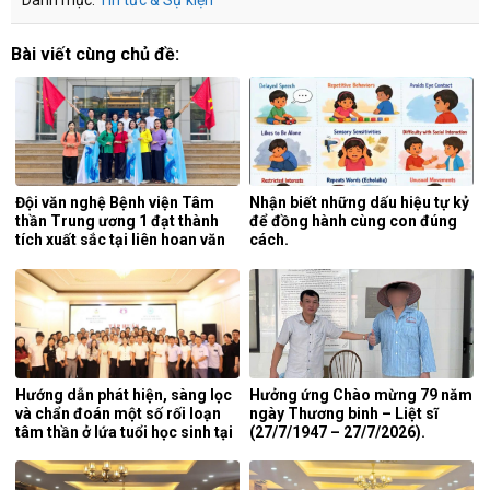
Danh mục:
Tin tức & Sự kiện
Bài viết cùng chủ đề:
Đội văn nghệ Bệnh viện Tâm
Nhận biết những dấu hiệu tự kỷ
thần Trung ương 1 đạt thành
để đồng hành cùng con đúng
tích xuất sắc tại liên hoan văn
cách.
nghệ quần chúng ngành y tế
lần thứ 5 năm 2026.
Hướng dẫn phát hiện, sàng lọc
Hưởng ứng Chào mừng 79 năm
và chẩn đoán một số rối loạn
ngày Thương binh – Liệt sĩ
tâm thần ở lứa tuổi học sinh tại
(27/7/1947 – 27/7/2026).
tỉnh Nghệ An.