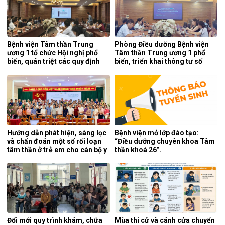
Bệnh viện Tâm thần Trung
Phòng Điều dưỡng Bệnh viện
ương 1 tổ chức Hội nghị phổ
Tâm thần Trung ương 1 phổ
biến, quán triệt các quy định
biến, triển khai thông tư số
mới của pháp luật.
25/2026/TT-BYT về kỹ thuật
chuyên môn của điều dưỡng.
Hướng dẫn phát hiện, sàng lọc
Bệnh viện mở lớp đào tạo:
và chẩn đoán một số rối loạn
“Điều dưỡng chuyên khoa Tâm
tâm thần ở trẻ em cho cán bộ y
thần khoá 26”.
tế tỉnh Cao Bằng.
Đổi mới quy trình khám, chữa
Mùa thi cử và cánh cửa chuyển