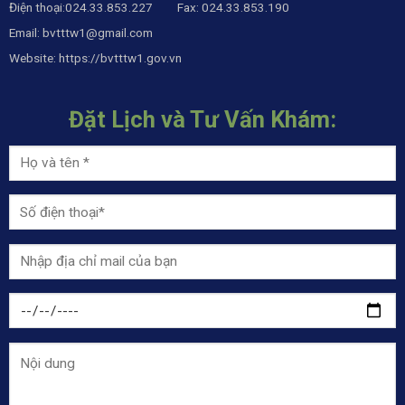
Điện thoại:024.33.853.227 Fax: 024.33.853.190
Email:
bvtttw1@gmail.com
Website:
https://bvtttw1.gov.vn
Đặt Lịch và Tư Vấn Khám: