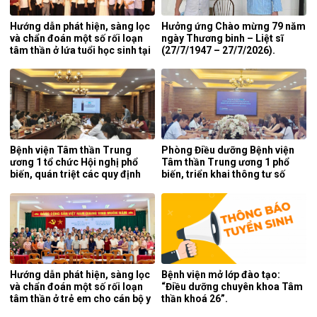
Hướng dẫn phát hiện, sàng lọc
Hưởng ứng Chào mừng 79 năm
và chẩn đoán một số rối loạn
ngày Thương binh – Liệt sĩ
tâm thần ở lứa tuổi học sinh tại
(27/7/1947 – 27/7/2026).
tỉnh Nghệ An.
Bệnh viện Tâm thần Trung
Phòng Điều dưỡng Bệnh viện
ương 1 tổ chức Hội nghị phổ
Tâm thần Trung ương 1 phổ
biến, quán triệt các quy định
biến, triển khai thông tư số
mới của pháp luật.
25/2026/TT-BYT về kỹ thuật
chuyên môn của điều dưỡng.
Hướng dẫn phát hiện, sàng lọc
Bệnh viện mở lớp đào tạo:
và chẩn đoán một số rối loạn
“Điều dưỡng chuyên khoa Tâm
tâm thần ở trẻ em cho cán bộ y
thần khoá 26”.
tế tỉnh Cao Bằng.