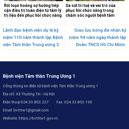
Rối loạn hoảng sợ hướng tiếp
Sa sút trí tuệ và vai trò của
cận điều trị toàn diện từ tâm lý
phục hồi chức năng trong
trị liệu đến phục hồi chức năng.
chăm sóc người bệnh tâm
thần.
Lãnh đạo bệnh viện dự lễ kỷ
Giao lưu bóng đá nhân kỷ
niệm 110 năm thành lập Bệnh
niệm 94 năm ngày thành lập
viện Tâm thần Trung ương 2.
Đoàn TNCS Hồ Chí Minh.
Bệnh viện Tâm thần Trung Ương 1
Cổng thông tin điện tử bệnh viện Tâm thần Trung ương 1
Địa chỉ: Xã Thường Tín - Hà Nội
Điện thoại:024.33.853.227 Fax: 024.33.853.190
Email:
bvtttw1@gmail.com
Website:
https://bvtttw1.gov.vn