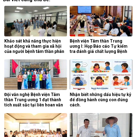
Khảo sát khả năng thực hiện
Bệnh viện Tâm thần Trung
hoạt động và tham gia xã hội
ương I: Họp Báo cáo Tự kiểm
của người bệnh tâm thần phân
tra đánh giá chất lượng Bệnh
liệt tại khoa phục hồi chức
viện 6 tháng đầu năm 2026.
năng, Bệnh viện Tâm thần
Trung ương 1.
Đội văn nghệ Bệnh viện Tâm
Nhận biết những dấu hiệu tự kỷ
thần Trung ương 1 đạt thành
để đồng hành cùng con đúng
tích xuất sắc tại liên hoan văn
cách.
nghệ quần chúng ngành y tế
lần thứ 5 năm 2026.