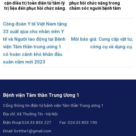
cận điều trị toàn diện từ tâm lý
phục hồi chức năng trong
trị liệu đến phục hồi chức năng.
chăm sóc người bệnh tâm
thần.
Công đoàn Y tế Việt Nam tặng
33 suất qùa cho nhân viên Y
tế và Người lao động tại Bệnh
Mời báo giá: Cung cấp vật tư,
viện Tâm thần trung ương 1
công cụ và dụng cụ.
có hoàn cảnh khó khăn đầu
xuân năm mới 2023
Bệnh viện Tâm thần Trung Ương 1
Cổng thông tin điện tử bệnh viện Tâm thần Trung ương 1
Địa chỉ: Xã Thường Tín - Hà Nội
Điện thoại:024.33.853.227 Fax: 024.33.853.190
Email:
bvtttw1@gmail.com