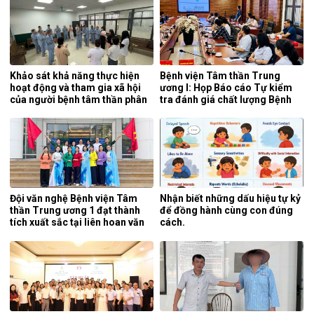
Khảo sát khả năng thực hiện
Bệnh viện Tâm thần Trung
hoạt động và tham gia xã hội
ương I: Họp Báo cáo Tự kiểm
của người bệnh tâm thần phân
tra đánh giá chất lượng Bệnh
liệt tại khoa phục hồi chức
viện 6 tháng đầu năm 2026.
năng, Bệnh viện Tâm thần
Trung ương 1.
Đội văn nghệ Bệnh viện Tâm
Nhận biết những dấu hiệu tự kỷ
thần Trung ương 1 đạt thành
để đồng hành cùng con đúng
tích xuất sắc tại liên hoan văn
cách.
nghệ quần chúng ngành y tế
lần thứ 5 năm 2026.