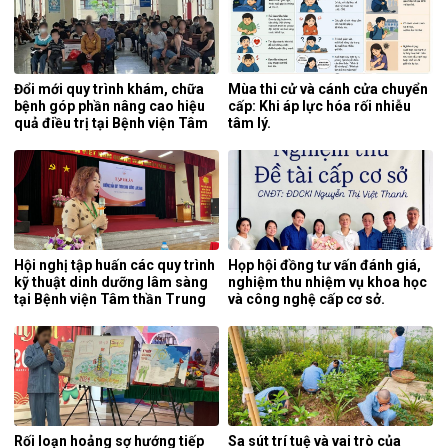
Đổi mới quy trình khám, chữa
Mùa thi cử và cánh cửa chuyển
bệnh góp phần nâng cao hiệu
cấp: Khi áp lực hóa rối nhiễu
quả điều trị tại Bệnh viện Tâm
tâm lý.
thần Trung ương 1.
Hội nghị tập huấn các quy trình
Họp hội đồng tư vấn đánh giá,
kỹ thuật dinh dưỡng lâm sàng
nghiệm thu nhiệm vụ khoa học
tại Bệnh viện Tâm thần Trung
và công nghệ cấp cơ sở.
ương 1.
Rối loạn hoảng sợ hướng tiếp
Sa sút trí tuệ và vai trò của