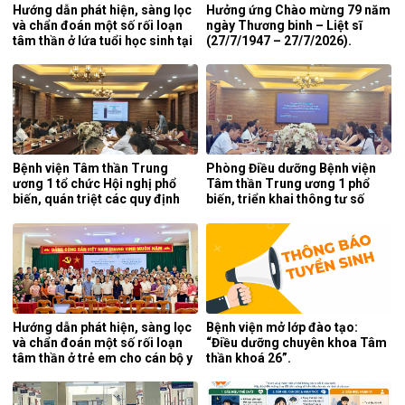
Hướng dẫn phát hiện, sàng lọc
Hưởng ứng Chào mừng 79 năm
và chẩn đoán một số rối loạn
ngày Thương binh – Liệt sĩ
tâm thần ở lứa tuổi học sinh tại
(27/7/1947 – 27/7/2026).
tỉnh Nghệ An.
Bệnh viện Tâm thần Trung
Phòng Điều dưỡng Bệnh viện
ương 1 tổ chức Hội nghị phổ
Tâm thần Trung ương 1 phổ
biến, quán triệt các quy định
biến, triển khai thông tư số
mới của pháp luật.
25/2026/TT-BYT về kỹ thuật
chuyên môn của điều dưỡng.
Hướng dẫn phát hiện, sàng lọc
Bệnh viện mở lớp đào tạo:
và chẩn đoán một số rối loạn
“Điều dưỡng chuyên khoa Tâm
tâm thần ở trẻ em cho cán bộ y
thần khoá 26”.
tế tỉnh Cao Bằng.