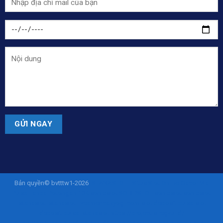
Bản quyền© bvtttw1-2026
ISTANASLOT - Situs Slot Online Gacor Via
Pulsa Tanpa Potongan 10K
sohibslot
SOHIBSLOT
sohibslot
sohibslot
istanaslot
istanaslot
liveamericanyogi.com
slot deposit pulsa
slot
deposit pulsa
istanaslot
https://project.siregku.id/
https://pelatihan.pusdiklatmu.id/
https://steel.karyabajatehnik.com/