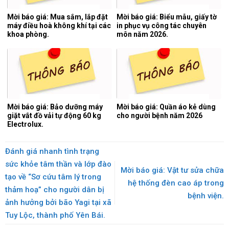
Mời báo giá: Mua sắm, lắp đặt
Mời báo giá: Biểu mẫu, giấy tờ
máy điều hoà không khí tại các
in phục vụ công tác chuyên
khoa phòng.
môn năm 2026.
Mời báo giá: Bảo dưỡng máy
Mời báo giá: Quần áo kẻ dùng
giặt vắt đồ vải tự động 60 kg
cho người bệnh năm 2026
Electrolux.
Đánh giá nhanh tình trạng
sức khỏe tâm thần và lớp đào
Mời báo giá: Vật tư sửa chữa
tạo về “Sơ cứu tâm lý trong
hệ thống đèn cao áp trong
thảm hoạ” cho người dân bị
bệnh viện.
ảnh hưởng bởi bão Yagi tại xã
Tuy Lộc, thành phố Yên Bái.