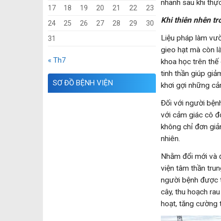
nhanh sau khi thự
17
18
19
20
21
22
23
Khi thiên nhên tr
24
25
26
27
28
29
30
Liệu pháp làm vườ
31
gieo hạt mà còn l
« Th7
khoa học trên thế 
tinh thần giúp giả
SƠ ĐỒ BỆNH VIỆN
khơi gợi những cả
Đối với người bện
với cảm giác cô đ
không chỉ đơn giản
nhiên.
Nhằm đổi mới và 
viện tâm thần tru
người bệnh được t
cây, thu hoạch ra
hoạt, tăng cường t