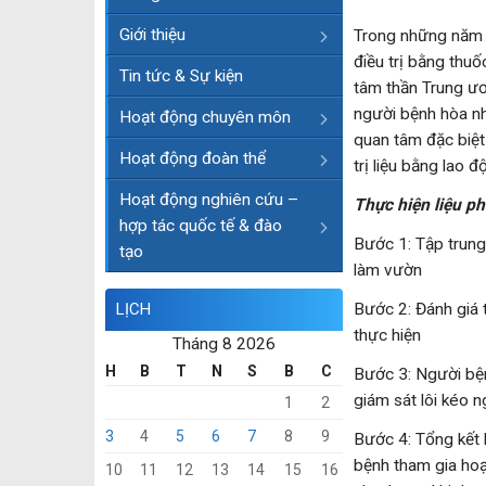
Giới thiệu
Trong những năm 
điều trị bằng thuố
Tin tức & Sự kiện
tâm thần Trung ươ
người bệnh hòa nh
Hoạt động chuyên môn
quan tâm đặc biệt
Hoạt động đoàn thể
trị liệu bằng lao đ
Hoạt động nghiên cứu –
Thực hiện liệu ph
hợp tác quốc tế & đào
Bước 1: Tập trung
tạo
làm vườn
LỊCH
Bước 2: Đánh giá 
thực hiện
Tháng 8 2026
H
B
T
N
S
B
C
Bước 3: Người bện
giám sát lôi kéo n
1
2
3
4
5
6
7
8
9
Bước 4: Tổng kết 
bệnh tham gia hoạ
10
11
12
13
14
15
16