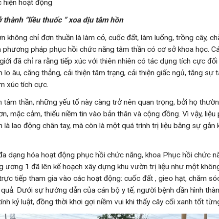
c hiện hoạt động
ở thành “liều thuốc ” xoa dịu tâm hồn
n không chỉ đơn thuần là làm cỏ, cuốc đất, làm luống, trồng cây, c
à phương pháp phục hồi chức năng tâm thần có cơ sở khoa học. C
giới đã chỉ ra rằng tiếp xúc với thiên nhiên có tác dụng tích cực đố
m lo âu, căng thẳng, cải thiện tâm trạng, cải thiện giấc ngủ, tăng sự 
m xúc tích cực.
h tâm thần, những yếu tố này càng trở nên quan trọng, bởi họ thườn
ơn, mặc cảm, thiếu niềm tin vào bản thân và cộng đồng. Vì vậy, liệ
 là lao động chân tay, mà còn là một quá trình trị liệu bằng sự gắn k
đa dạng hóa hoạt động phục hồi chức năng, khoa Phục hồi chức n
ng ương 1 đã lên kế hoạch xây dựng khu vườn trị liệu như một không
rực tiếp tham gia vào các hoạt động: cuốc đất , gieo hạt, chăm sóc
u quả. Dưới sự hướng dẫn của cán bộ y tế, người bệnh dần hình thàn
ính kỷ luật, đồng thời khơi gợi niềm vui khi thấy cây cối xanh tốt từn