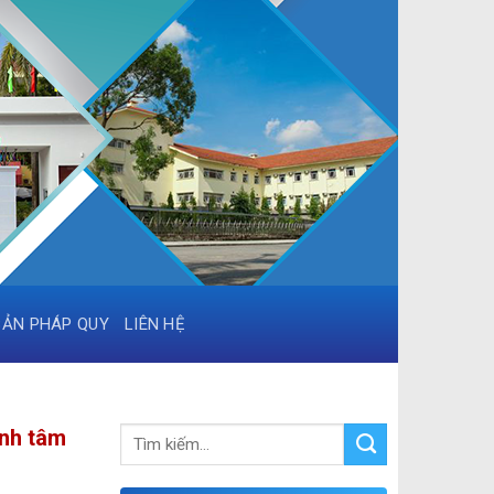
BẢN PHÁP QUY
LIÊN HỆ
ệnh tâm