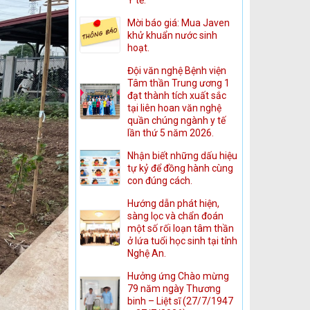
Mời báo giá: Mua Javen
khử khuẩn nước sinh
hoạt.
Đội văn nghệ Bệnh viện
Tâm thần Trung ương 1
đạt thành tích xuất sắc
tại liên hoan văn nghệ
quần chúng ngành y tế
lần thứ 5 năm 2026.
Nhận biết những dấu hiệu
tự kỷ để đồng hành cùng
con đúng cách.
Hướng dẫn phát hiện,
sàng lọc và chẩn đoán
một số rối loạn tâm thần
ở lứa tuổi học sinh tại tỉnh
Nghệ An.
Hưởng ứng Chào mừng
79 năm ngày Thương
binh – Liệt sĩ (27/7/1947