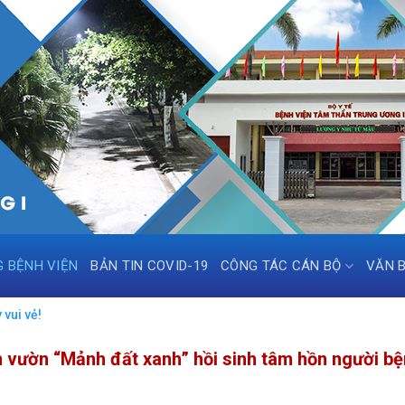
G BỆNH VIỆN
BẢN TIN COVID-19
CÔNG TÁC CÁN BỘ
VĂN 
vui vẻ!
m vườn “Mảnh đất xanh” hồi sinh tâm hồn người b