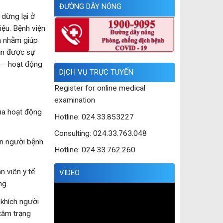
ĐƯỜNG DÂY NÓNG
dừng lại ở
iệu. Bệnh viện
n nhằm giúp
hận được sự
n – hoạt động
DỊCH VỤ TRỰC TUYẾN
Register for online medical
examination
của hoạt động
Hotline: 024.33.853227
Consulting: 024.33.763.048
ẫn người bệnh
Hotline: 024.33.762.260
n viên y tế
VIDEO
ng.
Trình
chơi
 khích người
Video
tâm trạng