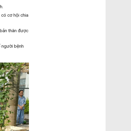
h.
 có cơ hội chia
ị bản thân được
ể người bệnh