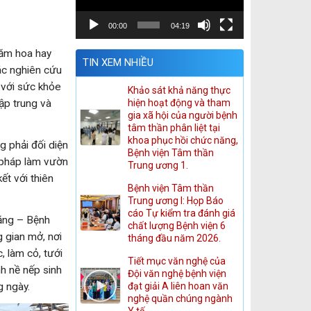
00:00
04:19
hăm hoa hay
TIN XEM NHIỀU
ác nghiên cứu
i với sức khỏe
Khảo sát khả năng thực
hiện hoạt động và tham
tập trung và
gia xã hội của người bệnh
tâm thần phân liệt tại
khoa phục hồi chức năng,
g phải đối diện
Bệnh viện Tâm thần
u pháp làm vườn
Trung ương 1.
ết với thiên
Bệnh viện Tâm thần
Trung ương I: Họp Báo
cáo Tự kiểm tra đánh giá
ăng – Bệnh
chất lượng Bệnh viện 6
 gian mở, nơi
tháng đầu năm 2026.
, làm cỏ, tưới
Tiết mục văn nghệ của
h nề nếp sinh
Đội văn nghệ bệnh viện
đạt giải A liên hoan văn
g ngày.
nghệ quần chúng ngành
Y tế.