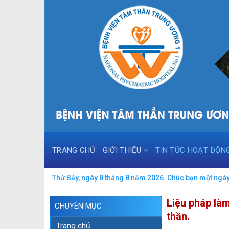
Skip
to
content
TRANG CHỦ
GIỚI THIỆU
TIN TỨC HOẠT ĐỘN
Thứ Bảy, ngày 8 tháng 8 năm 2026. Chúc bạn một ngày 
Liệu pháp là
CHUYÊN MỤC
thần.
Trang chủ