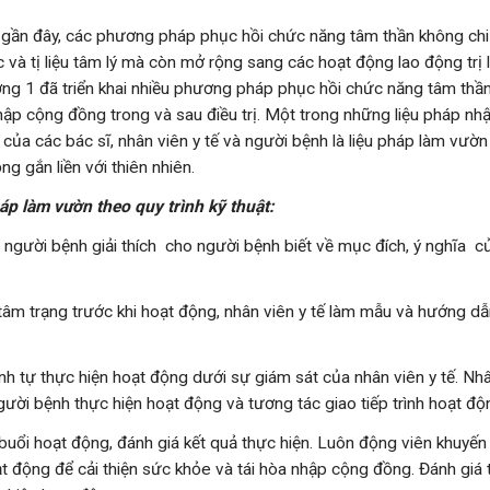
gần đây, các phương pháp phục hồi chức năng tâm thần không chi 
c và tị liệu tâm lý mà còn mở rộng sang các hoạt động lao động trị l
ng 1 đã triển khai nhiều phương pháp phục hồi chức năng tâm thầ
ập cộng đồng trong và sau điều trị. Một trong những liệu pháp n
 của các bác sĩ, nhân viên y tế và người bệnh là liệu pháp làm vườ
ộng gắn liền với thiên nhiên.
áp làm vườn theo quy trình kỹ thuật:
 người bệnh giải thích cho người bệnh biết về mục đích, ý nghĩa 
tâm trạng trước khi hoạt động, nhân viên y tế làm mẫu và hướng d
h tự thực hiện hoạt động dưới sự giám sát của nhân viên y tế. Nhâ
gười bệnh thực hiện hoạt động và tương tác giao tiếp trình hoạt độ
buổi hoạt động, đánh giá kết quả thực hiện. Luôn động viên khuyến
t động để cải thiện sức khỏe và tái hòa nhập cộng đồng. Đánh giá 