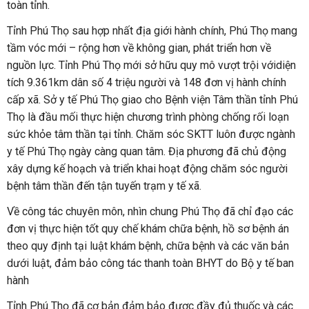
toàn tỉnh.
Tỉnh Phú Thọ sau hợp nhất địa giới hành chính, Phú Thọ mang
tầm vóc mới – rộng hơn về không gian, phát triển hơn về
nguồn lực. Tỉnh Phú Thọ mới sở hữu quy mô vượt trội vớidiện
tích 9.361km dân số 4 triệu người và 148 đơn vị hành chính
cấp xã. Sở y tế Phú Thọ giao cho Bệnh viện Tâm thần tỉnh Phú
Thọ là đầu mối thực hiện chương trình phòng chống rối loạn
sức khỏe tâm thần tại tỉnh. Chăm sóc SKTT luôn được ngành
y tế Phú Thọ ngày càng quan tâm. Địa phương đã chủ động
xây dựng kế hoạch và triển khai hoạt động chăm sóc người
bệnh tâm thần đến tận tuyến trạm y tế xã.
Về công tác chuyên môn, nhìn chung Phú Thọ đã chỉ đạo các
đơn vị thực hiện tốt quy chế khám chữa bệnh, hồ sơ bệnh án
theo quy định tại luật khám bệnh, chữa bệnh và các văn bản
dưới luật, đảm bảo công tác thanh toàn BHYT do Bộ y tế ban
hành
Tỉnh Phú Thọ đã cơ bản đảm bảo được đầy đủ thuốc và các