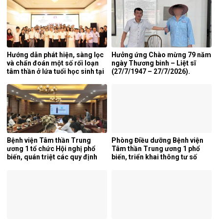
lần thứ 5 năm 2026.
Hướng dẫn phát hiện, sàng lọc
Hưởng ứng Chào mừng 79 năm
và chẩn đoán một số rối loạn
ngày Thương binh – Liệt sĩ
tâm thần ở lứa tuổi học sinh tại
(27/7/1947 – 27/7/2026).
tỉnh Nghệ An.
Bệnh viện Tâm thần Trung
Phòng Điều dưỡng Bệnh viện
ương 1 tổ chức Hội nghị phổ
Tâm thần Trung ương 1 phổ
biến, quán triệt các quy định
biến, triển khai thông tư số
mới của pháp luật.
25/2026/TT-BYT về kỹ thuật
chuyên môn của điều dưỡng.