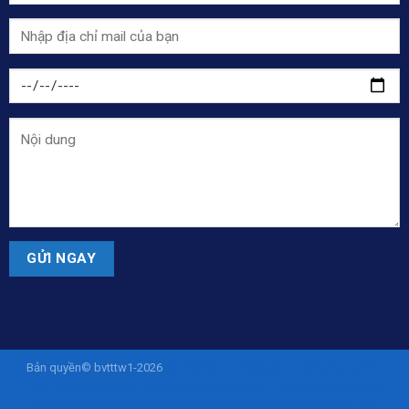
Bản quyền© bvtttw1-2026
ISTANASLOT - Situs Slot Online Gacor Via
Pulsa Tanpa Potongan 10K
sohibslot
SOHIBSLOT
sohibslot
sohibslot
istanaslot
istanaslot
liveamericanyogi.com
slot deposit pulsa
slot