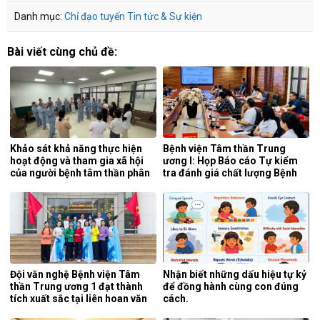
Danh mục:
Chỉ đạo tuyến
Tin tức & Sự kiện
Bài viết cùng chủ đề:
Khảo sát khả năng thực hiện
Bệnh viện Tâm thần Trung
hoạt động và tham gia xã hội
ương I: Họp Báo cáo Tự kiểm
của người bệnh tâm thần phân
tra đánh giá chất lượng Bệnh
liệt tại khoa phục hồi chức
viện 6 tháng đầu năm 2026.
năng, Bệnh viện Tâm thần
Trung ương 1.
Đội văn nghệ Bệnh viện Tâm
Nhận biết những dấu hiệu tự kỷ
thần Trung ương 1 đạt thành
để đồng hành cùng con đúng
tích xuất sắc tại liên hoan văn
cách.
nghệ quần chúng ngành y tế