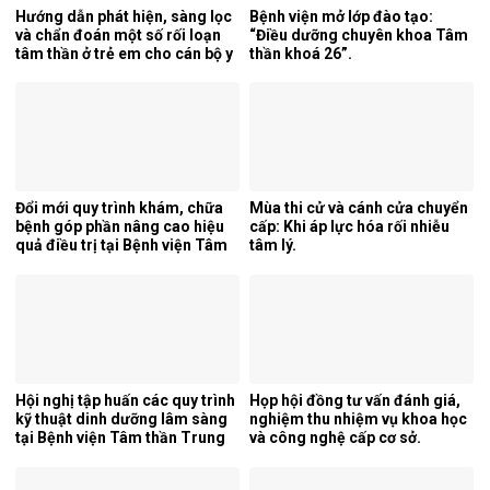
Hướng dẫn phát hiện, sàng lọc
Bệnh viện mở lớp đào tạo:
và chẩn đoán một số rối loạn
“Điều dưỡng chuyên khoa Tâm
tâm thần ở trẻ em cho cán bộ y
thần khoá 26”.
tế tỉnh Cao Bằng.
Đổi mới quy trình khám, chữa
Mùa thi cử và cánh cửa chuyển
bệnh góp phần nâng cao hiệu
cấp: Khi áp lực hóa rối nhiễu
quả điều trị tại Bệnh viện Tâm
tâm lý.
thần Trung ương 1.
Hội nghị tập huấn các quy trình
Họp hội đồng tư vấn đánh giá,
kỹ thuật dinh dưỡng lâm sàng
nghiệm thu nhiệm vụ khoa học
tại Bệnh viện Tâm thần Trung
và công nghệ cấp cơ sở.
ương 1.