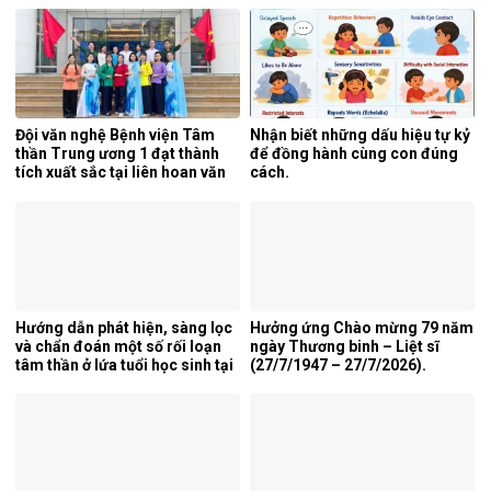
năng, Bệnh viện Tâm thần
Trung ương 1.
Đội văn nghệ Bệnh viện Tâm
Nhận biết những dấu hiệu tự kỷ
thần Trung ương 1 đạt thành
để đồng hành cùng con đúng
tích xuất sắc tại liên hoan văn
cách.
nghệ quần chúng ngành y tế
lần thứ 5 năm 2026.
Hướng dẫn phát hiện, sàng lọc
Hưởng ứng Chào mừng 79 năm
và chẩn đoán một số rối loạn
ngày Thương binh – Liệt sĩ
tâm thần ở lứa tuổi học sinh tại
(27/7/1947 – 27/7/2026).
tỉnh Nghệ An.