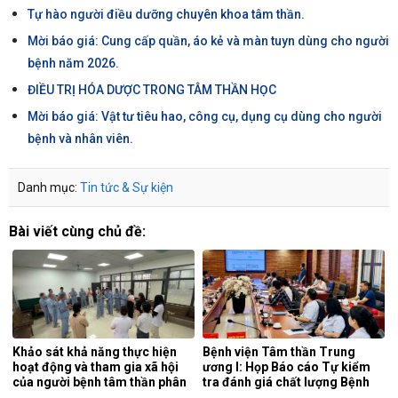
Tự hào người điều dưỡng chuyên khoa tâm thần.
Mời báo giá: Cung cấp quần, áo kẻ và màn tuyn dùng cho người
bệnh năm 2026.
ĐIỀU TRỊ HÓA DƯỢC TRONG TÂM THẦN HỌC
Mời báo giá: Vật tư tiêu hao, công cụ, dụng cụ dùng cho người
bệnh và nhân viên.
Danh mục:
Tin tức & Sự kiện
Bài viết cùng chủ đề:
Khảo sát khả năng thực hiện
Bệnh viện Tâm thần Trung
hoạt động và tham gia xã hội
ương I: Họp Báo cáo Tự kiểm
của người bệnh tâm thần phân
tra đánh giá chất lượng Bệnh
liệt tại khoa phục hồi chức
viện 6 tháng đầu năm 2026.