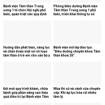
Bệnh viện Tâm thần Trung
Phòng Điều dưỡng Bệnh viện
ương 1 tổ chức Hội nghị phổ
Tâm thần Trung ương 1 phổ
biến, quán triệt các quy định
biến, triển khai thông tư số
mới của pháp luật.
25/2026/TT-BYT về kỹ thuật
chuyên môn của điều dưỡng.
Hướng dẫn phát hiện, sàng lọc
Bệnh viện mở lớp đào tạo:
và chẩn đoán một số rối loạn
“Điều dưỡng chuyên khoa Tâm
tâm thần ở trẻ em cho cán bộ y
thần khoá 26”.
tế tỉnh Cao Bằng.
Đổi mới quy trình khám, chữa
Mùa thi cử và cánh cửa chuyển
bệnh góp phần nâng cao hiệu
cấp: Khi áp lực hóa rối nhiễu
quả điều trị tại Bệnh viện Tâm
tâm lý.
thần Trung ương 1.