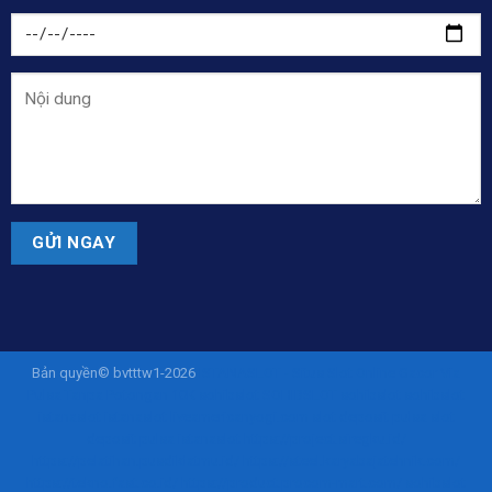
Bản quyền© bvtttw1-2026
ISTANASLOT - Situs Slot Online Gacor Via
Pulsa Tanpa Potongan 10K
sohibslot
SOHIBSLOT
sohibslot
sohibslot
istanaslot
istanaslot
liveamericanyogi.com
slot deposit pulsa
slot
deposit pulsa
istanaslot
https://project.siregku.id/
https://pelatihan.pusdiklatmu.id/
https://steel.karyabajatehnik.com/
https://tekno.fast.co.id/
https://product.procom-mart.com/
sohibslot