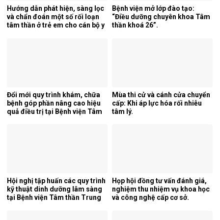
Hướng dẫn phát hiện, sàng lọc
Bệnh viện mở lớp đào tạo:
và chẩn đoán một số rối loạn
“Điều dưỡng chuyên khoa Tâm
tâm thần ở trẻ em cho cán bộ y
thần khoá 26”.
tế tỉnh Cao Bằng.
Đổi mới quy trình khám, chữa
Mùa thi cử và cánh cửa chuyển
bệnh góp phần nâng cao hiệu
cấp: Khi áp lực hóa rối nhiễu
quả điều trị tại Bệnh viện Tâm
tâm lý.
thần Trung ương 1.
Hội nghị tập huấn các quy trình
Họp hội đồng tư vấn đánh giá,
kỹ thuật dinh dưỡng lâm sàng
nghiệm thu nhiệm vụ khoa học
tại Bệnh viện Tâm thần Trung
và công nghệ cấp cơ sở.
ương 1.