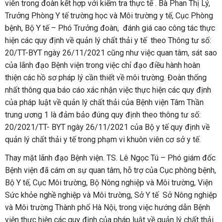
viên trong đoàn kết hợp với kiểm tra thực tế . Bà Phan Thị Lý,
Trưởng Phòng Y tế trường học và Môi trường y tế, Cục Phòng
bệnh, Bộ Y tế – Phó Trưởng đoàn, đánh giá cao công tác thực
hiện các quy định về quản lý chất thải y tế theo Thông tư số:
20/TT-BYT ngày 26/11/2021 cũng như việc quan tâm, sát sao
của lãnh đạo Bệnh viện trong việc chỉ đạo điều hành hoàn
thiện các hồ sơ pháp lý cần thiết về môi trường. Đoàn thống
nhất thông qua báo cáo xác nhận việc thực hiện các quy định
của pháp luật về quản lý chất thải của Bệnh viện Tâm Thần
trung ương 1 là đảm bảo đúng quy định theo thông tư số:
20/2021/TT- BYT ngày 26/11/2021 của Bộ y tế quy định về
quản lý chất thải y tế trong phạm vi khuôn viên cơ sở y tế.
Thay mặt lãnh đạo Bệnh viện. TS. Lê Ngọc Tú – Phó giám đốc
Bệnh viện đã cám ơn sự quan tâm, hỗ trợ của Cục phòng bệnh,
Bộ Y tế, Cục Môi trường, Bộ Nông nghiệp và Môi trường, Viện
Sức khỏe nghề nghiệp và Môi trường, Sở Y tế Sở Nông nghiệp
và Môi trường Thành phố Hà Nội, trong việc hướng dẫn Bệnh
viện thực hiện các quy định của pháp luật về quản lý chất thải