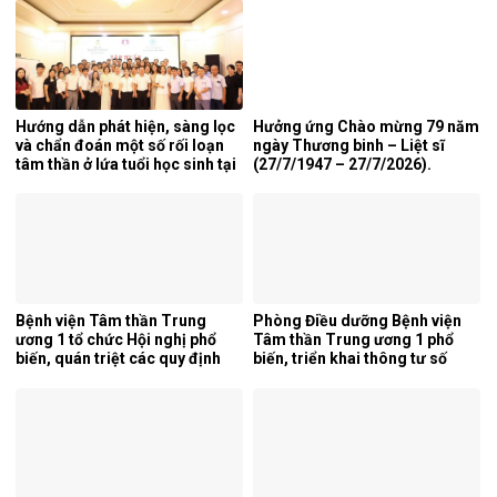
lần thứ 5 năm 2026.
Hướng dẫn phát hiện, sàng lọc
Hưởng ứng Chào mừng 79 năm
và chẩn đoán một số rối loạn
ngày Thương binh – Liệt sĩ
tâm thần ở lứa tuổi học sinh tại
(27/7/1947 – 27/7/2026).
tỉnh Nghệ An.
Bệnh viện Tâm thần Trung
Phòng Điều dưỡng Bệnh viện
ương 1 tổ chức Hội nghị phổ
Tâm thần Trung ương 1 phổ
biến, quán triệt các quy định
biến, triển khai thông tư số
mới của pháp luật.
25/2026/TT-BYT về kỹ thuật
chuyên môn của điều dưỡng.