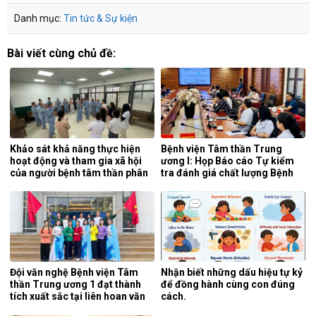
Danh mục:
Tin tức & Sự kiện
Bài viết cùng chủ đề:
Khảo sát khả năng thực hiện
Bệnh viện Tâm thần Trung
hoạt động và tham gia xã hội
ương I: Họp Báo cáo Tự kiểm
của người bệnh tâm thần phân
tra đánh giá chất lượng Bệnh
liệt tại khoa phục hồi chức
viện 6 tháng đầu năm 2026.
năng, Bệnh viện Tâm thần
Trung ương 1.
Đội văn nghệ Bệnh viện Tâm
Nhận biết những dấu hiệu tự kỷ
thần Trung ương 1 đạt thành
để đồng hành cùng con đúng
tích xuất sắc tại liên hoan văn
cách.
nghệ quần chúng ngành y tế