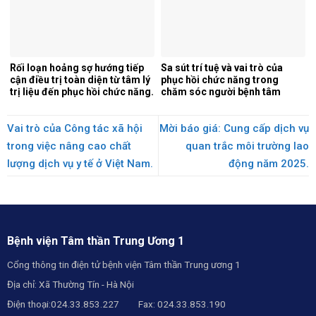
Rối loạn hoảng sợ hướng tiếp
Sa sút trí tuệ và vai trò của
cận điều trị toàn diện từ tâm lý
phục hồi chức năng trong
trị liệu đến phục hồi chức năng.
chăm sóc người bệnh tâm
thần.
Vai trò của Công tác xã hội
Mời báo giá: Cung cấp dịch vụ
trong việc nâng cao chất
quan trắc môi trường lao
lượng dịch vụ y tế ở Việt Nam.
động năm 2025.
Bệnh viện Tâm thần Trung Ương 1
Cổng thông tin điện tử bệnh viện Tâm thần Trung ương 1
Địa chỉ: Xã Thường Tín - Hà Nội
Điện thoại:024.33.853.227 Fax: 024.33.853.190